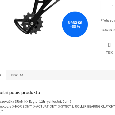
Přehazova
3 432 Kč
–33 %
Detailní 
TISK
s
Diskuze
ailní popis produktu
azovačka SRAM NX Eagle, 12ti rychlostní, černá
nologie X-HORIZON™, X-ACTUATION™, X-SYNC™2, ROLLER BEARING CLUTCH
K™