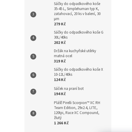
Sáčky do odpadkového koše
35-45 L, Simplehuman typ K,
zatahovací, 20 ks v balení, 30
µm
279 Kč
Sáčky do odpadkového koše G
30L/40ks
202 Kč
Držák na kuchyňské utěrky
matná ocel
319 Kč
Sáčky do odpadkového koše X
10-12L/40ks
124 Kč
Sáček na praní bot
194 Kč
Plášť Pirelli Scorpion™ XC RH
Team Edition, 29x2.4, LITE,
120tpi, Race XC Compound,
žlutý
1 266 Kč