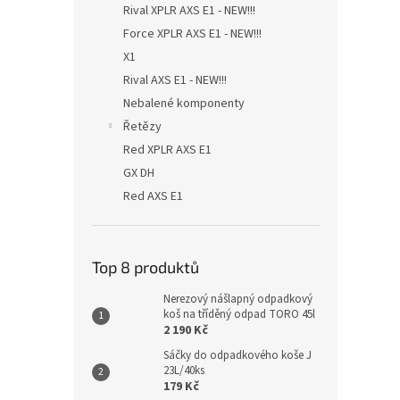
Rival XPLR AXS E1 - NEW!!!
Force XPLR AXS E1 - NEW!!!
X1
Rival AXS E1 - NEW!!!
Nebalené komponenty
Řetězy
Red XPLR AXS E1
GX DH
Red AXS E1
Top 8 produktů
Nerezový nášlapný odpadkový
koš na tříděný odpad TORO 45l
2 190 Kč
Sáčky do odpadkového koše J
23L/40ks
179 Kč