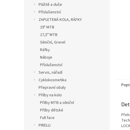
n
Pláště a duše
e
Příslušenství
l
ZAPLETENÁ KOLA, RÁFKY
29" MTB
27,5" MTB
Silniční, Gravel
Ráfky
Náboje
Příslušenství
Servis, nářadí
Cyklokosmetika
Popi
Přepravní obaly
Přilby na kolo
Přilby MTB a silniční
Det
Přilby dětské
Přeh
Full face
Tech
PIRELLI
LOC