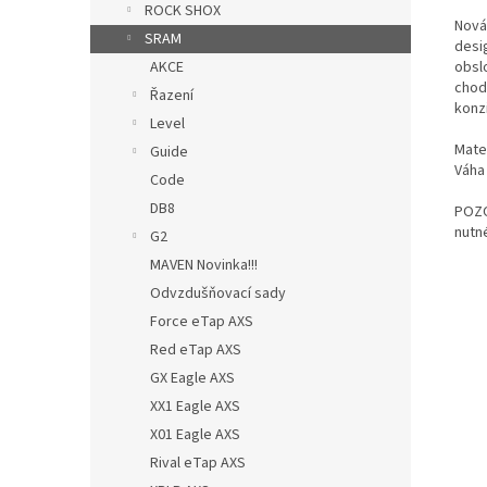
ROCK SHOX
Nová
SRAM
desi
AKCE
obsl
chod
Řazení
konz
Level
Mater
Guide
Váha
Code
DB8
POZO
nutné
G2
MAVEN Novinka!!!
Odvzdušňovací sady
Force eTap AXS
Red eTap AXS
GX Eagle AXS
XX1 Eagle AXS
X01 Eagle AXS
Rival eTap AXS