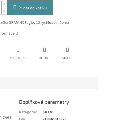
Přidat do košíku
čka SRAM NX Eagle, 12 rychlostní, černá
informace
ZEPTAT SE
HLÍDAT
SDÍLET
Doplňkové parametry
Kategorie
:
SRAM
™, CAGE
EAN
:
710845818028