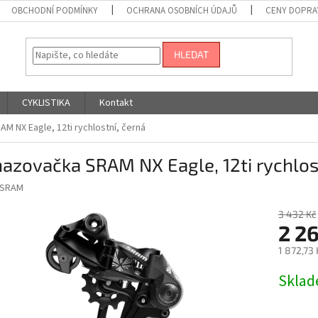
OBCHODNÍ PODMÍNKY
OCHRANA OSOBNÍCH ÚDAJŮ
CENY DOPRA
HLEDAT
CYKLISTIKA
Kontakt
M NX Eagle, 12ti rychlostní, černá
azovačka SRAM NX Eagle, 12ti rychlos
SRAM
3 432 Kč
2 2
1 872,73
Měrná
Skla
cena: