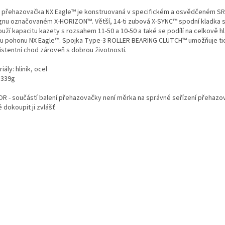
 přehazovačka NX Eagle™ je konstruovaná v specifickém a osvědčeném S
gnu označovaném X-HORIZON™. Větší, 14-ti zubová X-SYNC™ spodní kladka 
ouží kapacitu kazety s rozsahem 11-50 a 10-50 a také se podílí na celkově 
u pohonu NX Eagle™. Spojka Type-3 ROLLER BEARING CLUTCH™ umožňuje ti
istentní chod zároveň s dobrou životností.
iály: hliník, ocel
 339g
R - součástí balení přehazovačky není měrka na správné seřízení přehazov
 dokoupit ji zvlášť