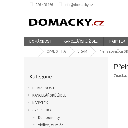
Přejít
736 488 166
info@domacky.cz
na
obsah
DOMÁCNOST
KANCELÁŘSKÉ ŽIDLE
NÁBYTEK
Domů
CYKLISTIKA
SRAM
Přehazovačka SRA
P
Přeh
o
Přeskočit
s
Značka:
Kategorie
kategorie
t
r
DOMÁCNOST
a
KANCELÁŘSKÉ ŽIDLE
n
NÁBYTEK
n
í
CYKLISTIKA
p
Komponenty
a
Vidlice, tlumiče