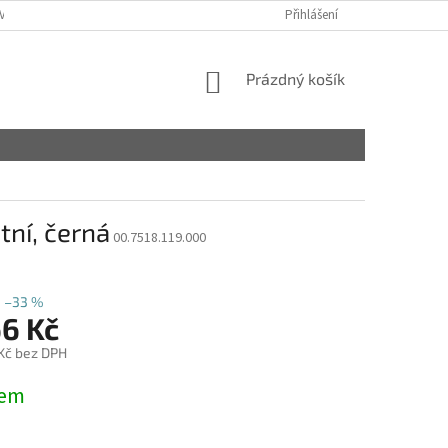
VY
Přihlášení
NÁKUPNÍ
Prázdný košík
KOŠÍK
tní, černá
00.7518.119.000
–33 %
66 Kč
 Kč bez DPH
dem