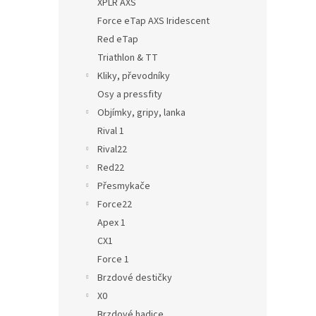
XPLR AXS
Force eTap AXS Iridescent
Red eTap
Triathlon & TT
Kliky, převodníky
Osy a pressfity
Objímky, gripy, lanka
Rival 1
Rival22
Red22
Přesmykače
Force22
Apex 1
CX1
Force 1
Brzdové destičky
X0
Brzdové hadice