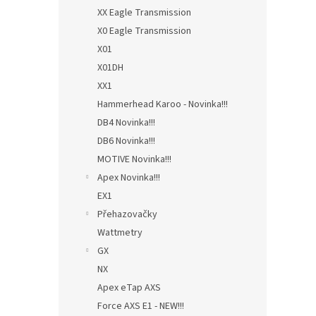
XX Eagle Transmission
X0 Eagle Transmission
X01
X01DH
XX1
Hammerhead Karoo - Novinka!!!
DB4 Novinka!!!
DB6 Novinka!!!
MOTIVE Novinka!!!
Apex Novinka!!!
EX1
Přehazovačky
Wattmetry
GX
NX
Apex eTap AXS
Force AXS E1 - NEW!!!