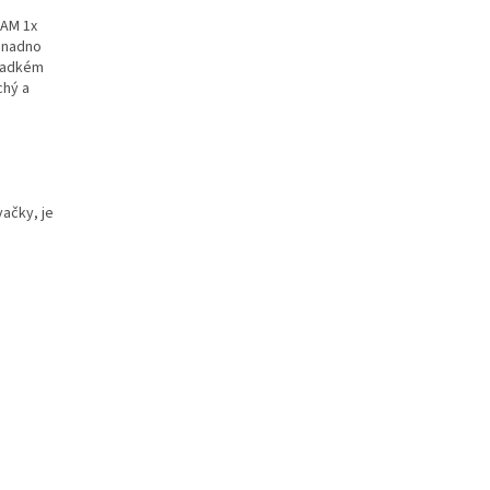
RAM 1x
snadno
hladkém
chý a
ačky, je