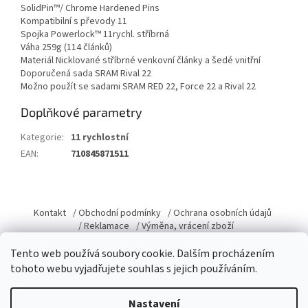
SolidPin™/ Chrome Hardened Pins
Kompatibilní s převody 11
Spojka Powerlock™ 11rychl. stříbrná
Váha 259g (114 článků)
Materiál Nicklované stříbrné venkovní články a šedé vnitřní
Doporučená sada SRAM Rival 22
Možno použít se sadami SRAM RED 22, Force 22 a Rival 22
Doplňkové parametry
Kategorie
:
11 rychlostní
EAN
:
710845871511
Z
á
Kontakt
/ Obchodní podmínky
/ Ochrana osobních údajů
p
/ Reklamace
/ Výměna, vrácení zboží
a
Tento web používá soubory cookie. Dalším procházením
t
tohoto webu vyjadřujete souhlas s jejich používáním.
í
Vytvořil Shoptet
Nastavení