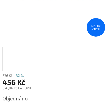
676 Kč
–32 %
676 Kč
–32 %
456 Kč
376,86 Kč bez DPH
Měrná
Objednáno
cena: