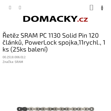
Přejít
NÁKUP
na
obsah
KOŠÍK
Řetěz SRAM PC 1130 Solid Pin 120
článků, PowerLock spojka,11rychl., 1
ks (25ks balení)
00.2518.006.012
Značka:
SRAM