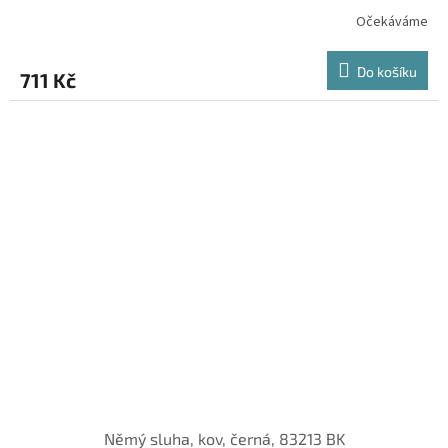
Očekáváme
Do košíku
711 Kč
Němý sluha, kov, černá, 83213 BK