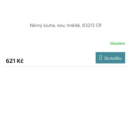
Němý sluha, kov, hnědá, 83213 CR
Skladem
Do košíku
621 Kč