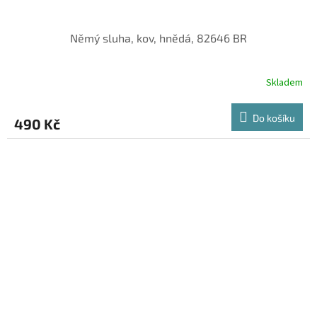
Němý sluha, kov, hnědá, 82646 BR
Skladem
Do košíku
490 Kč