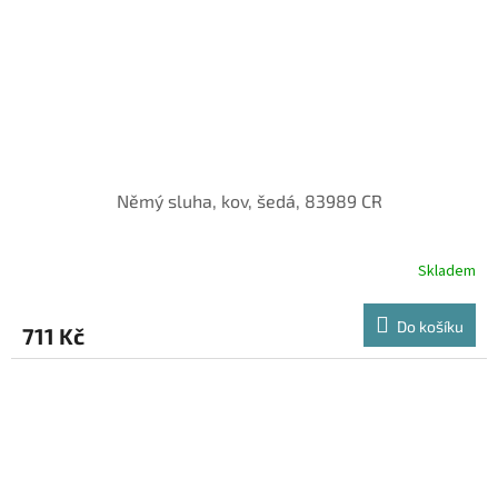
Němý sluha, kov, šedá, 83989 CR
Skladem
Do košíku
711 Kč