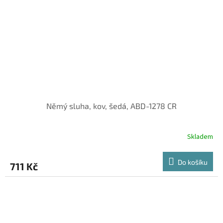
Němý sluha, kov, šedá, ABD-1278 CR
Skladem
Do košíku
711 Kč