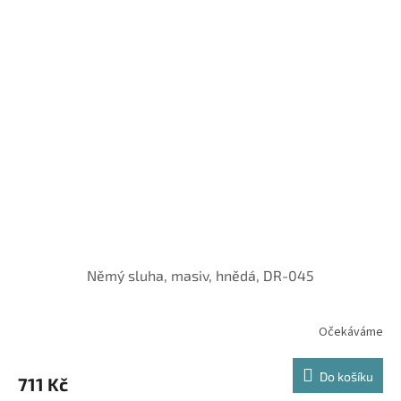
Němý sluha, masiv, hnědá, DR-045
Očekáváme
Do košíku
711 Kč