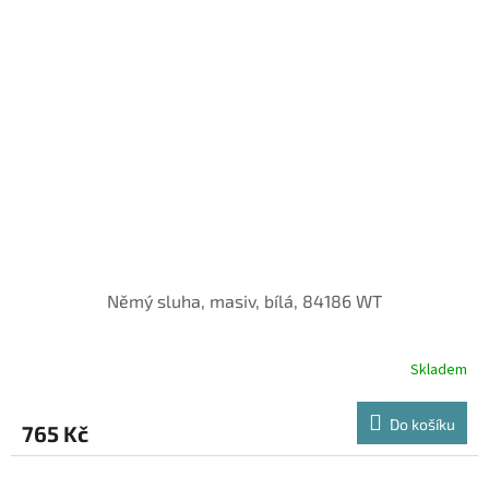
Němý sluha, masiv, bílá, 84186 WT
Skladem
Do košíku
765 Kč