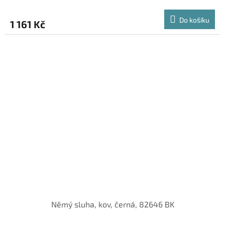
Do košíku
1 161 Kč
Němý sluha, kov, černá, 82646 BK