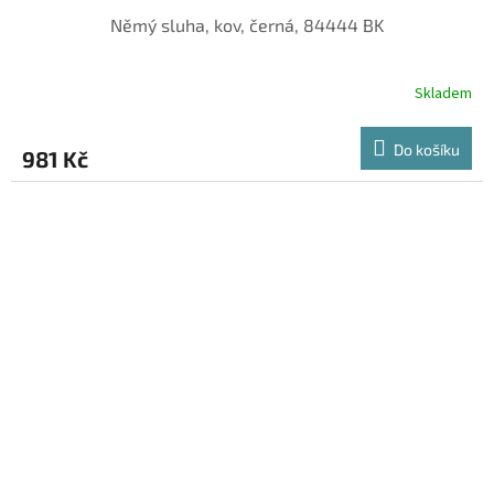
Němý sluha, kov, černá, 84444 BK
Skladem
Do košíku
981 Kč