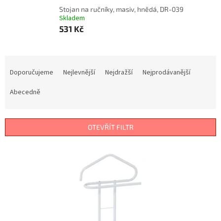
Stojan na ručníky, masiv, hnědá, DR-039
Skladem
531 Kč
Ř
a
Doporučujeme
Nejlevnější
Nejdražší
Nejprodávanější
z
e
Abecedně
n
í
p
OTEVŘÍT FILTR
r
o
V
d
ý
u
p
k
i
t
s
ů
p
r