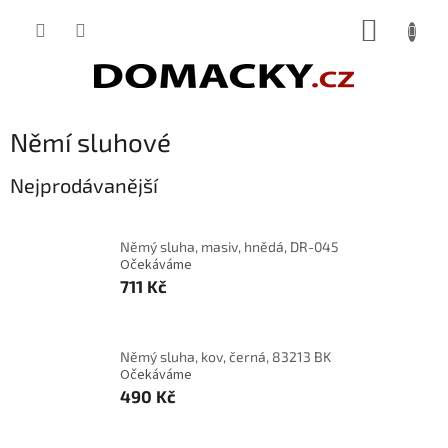
Přejít
NÁKUP
na
obsah
KOŠÍK
Němí sluhové
Nejprodávanější
Němý sluha, masiv, hnědá, DR-045
Očekáváme
711 Kč
Němý sluha, kov, černá, 83213 BK
Očekáváme
490 Kč