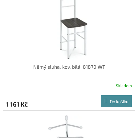
Němý sluha, kov, bílá, 81870 WT
Skladem
Do košíku
1 161 Kč