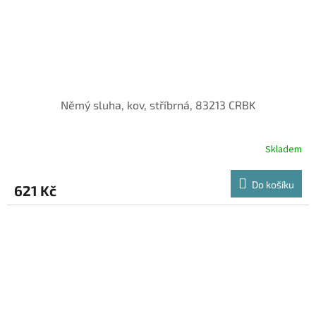
Němý sluha, kov, stříbrná, 83213 CRBK
Skladem
Do košíku
621 Kč