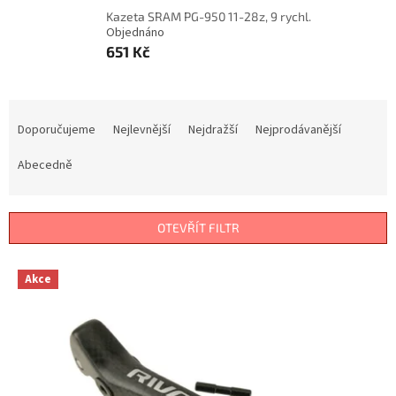
Kazeta SRAM PG-950 11-28z, 9 rychl.
Objednáno
651 Kč
Ř
a
Doporučujeme
Nejlevnější
Nejdražší
Nejprodávanější
z
e
Abecedně
n
í
p
OTEVŘÍT FILTR
r
o
V
Akce
d
ý
u
p
k
i
t
s
ů
p
r