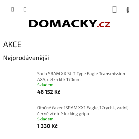
Přejít
NÁKUP
na
obsah
KOŠÍK
AKCE
Nejprodávanější
Sada SRAM XX SL T-Type Eagle Transmission
AXS, délka klik 170mm
Skladem
46 152 Kč
Otočné řazení SRAM XX1 Eagle, 12rychl., zadní,
černé včetně locking gripu
Skladem
1 330 Kč