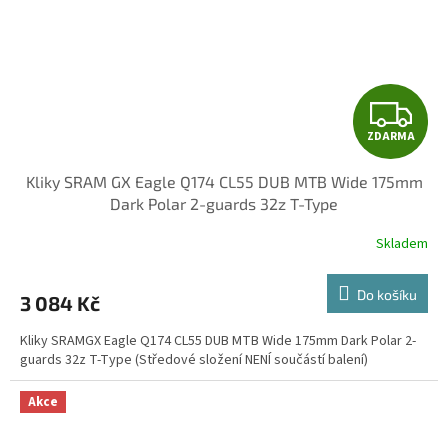
Z
ZDARMA
D
Kliky SRAM GX Eagle Q174 CL55 DUB MTB Wide 175mm
A
Dark Polar 2-guards 32z T-Type
R
Skladem
M
Do košíku
3 084 Kč
A
Kliky SRAMGX Eagle Q174 CL55 DUB MTB Wide 175mm Dark Polar 2-
guards 32z T-Type (Středové složení NENÍ součástí balení)
Akce