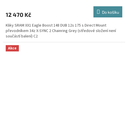
M
Do košíku
12 470 Kč
A
Kliky SRAM XX1 Eagle Boost 148 DUB 12s 175 s Direct Mount
převodníkem 34z X-SYNC 2 Chainring Grey (středové složení není
součástí balení) C2
Akce