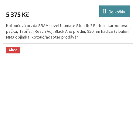
Do košíku
5 375 Kč
Kotoučová brzda SRAM Level Ultimate Stealth 2 Piston - karbonová
páčka, Ti přísl., Reach Adj, Black Ano přední, 950mm hadice (v balení
MMX objímka, kotouč/adaptér prodáván...
Akce