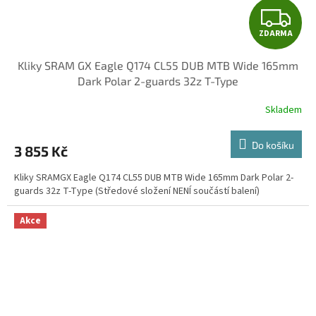
Z
ZDARMA
D
Kliky SRAM GX Eagle Q174 CL55 DUB MTB Wide 165mm
A
Dark Polar 2-guards 32z T-Type
R
Skladem
M
Do košíku
3 855 Kč
A
Kliky SRAMGX Eagle Q174 CL55 DUB MTB Wide 165mm Dark Polar 2-
guards 32z T-Type (Středové složení NENÍ součástí balení)
Akce