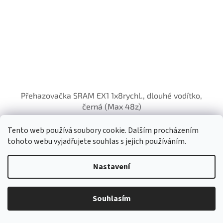
Přehazovačka SRAM EX1 1x8rychl., dlouhé vodítko,
černá (Max 48z)
Skladem
Tento web používá soubory cookie. Dalším procházením
tohoto webu vyjadřujete souhlas s jejich používáním.
Do košíku
2 545 Kč
Nastavení
Přehazovačka SRAM EX1 1x8rychl., dlouhé vodítko, černá (Max 48z)
Akce
Souhlasím