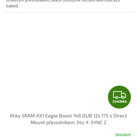
ocelovým převodníkem, Black (středové složení není součástí
balení)
Z
ZDARMA
D
Kliky SRAM XX1 Eagle Boost 148 DUB 12s 175 s Direct
A
Mount převodníkem 34z X-SYNC 2
R
Skladem