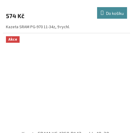
Do košíku
574 Kč
Kazeta SRAM PG-970 11-34z, 9 rychl.
Akce