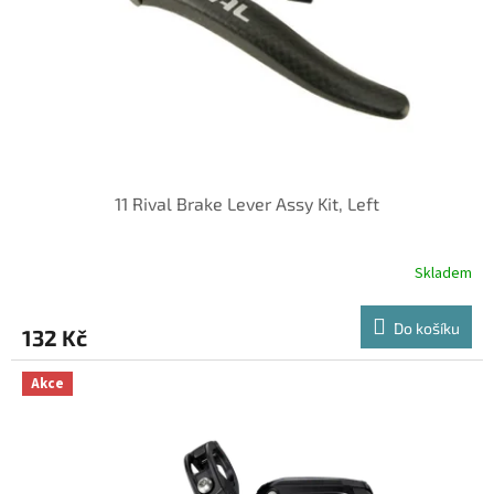
o
d
u
k
t
ů
11 Rival Brake Lever Assy Kit, Left
Skladem
Do košíku
132 Kč
Akce