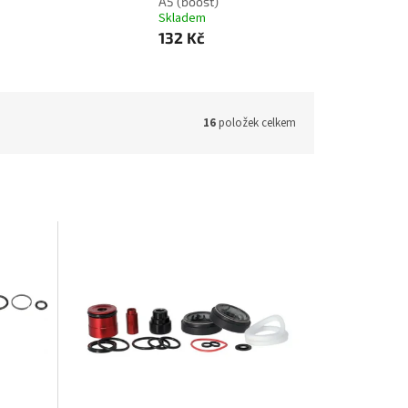
A5 (boost)
Skladem
132 Kč
16
položek celkem