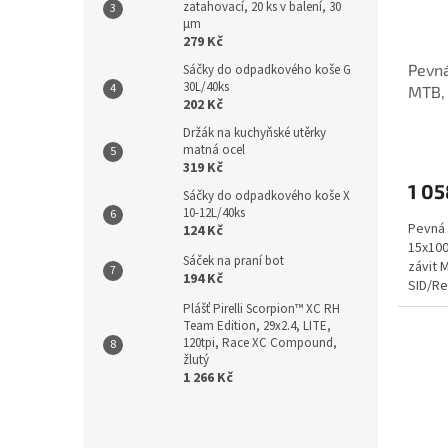
zatahovací, 20 ks v balení, 30
µm
279 Kč
Pevná
Sáčky do odpadkového koše G
30L/40ks
MTB, 
202 Kč
závit
Držák na kuchyňské utěrky
matná ocel
319 Kč
1 05
Sáčky do odpadkového koše X
10-12L/40ks
Pevná 
124 Kč
15x100
Sáček na praní bot
závit 
194 Kč
SID/R
Plášť Pirelli Scorpion™ XC RH
Team Edition, 29x2.4, LITE,
120tpi, Race XC Compound,
žlutý
1 266 Kč