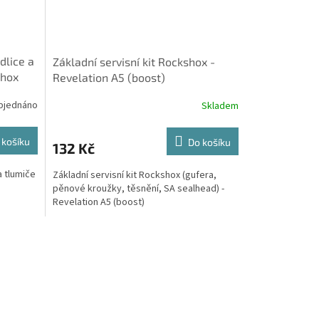
dlice a
Základní servisní kit Rockshox -
Shox
Revelation A5 (boost)
bjednáno
Skladem
 košíku
Do košíku
132 Kč
a tlumiče
Základní servisní kit Rockshox (gufera,
pěnové kroužky, těsnění, SA sealhead) -
Revelation A5 (boost)