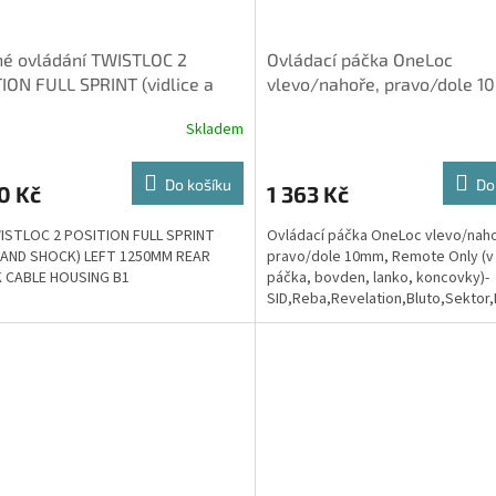
né ovládání TWISTLOC 2
Ovládací páčka OneLoc
ION FULL SPRINT (vidlice a
vlevo/nahoře, pravo/dole 1
č), levé, 1250MM bowden pr
Remote Only (v balení páčka
Skladem
bovden,
Do košíku
Do
0 Kč
1 363 Kč
ISTLOC 2 POSITION FULL SPRINT
Ovládací páčka OneLoc vlevo/nah
 AND SHOCK) LEFT 1250MM REAR
pravo/dole 10mm, Remote Only (v 
 CABLE HOUSING B1
páčka, bovden, lanko, koncovky)-
SID,Reba,Revelation,Bluto,Sektor
2017)