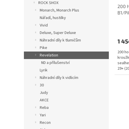
u
ROCK SHOX
200 h
k
Monarch, Monarch Plus
B1/Pi
t
Nářadí, hustilky
ů
Vivid
Deluxe, Super Deluxe
Náhradní díly k tlumičům
1 45
Pike
200 ho
Revelation
kroužk
ND a přílušenství
sealhe
29+ (2
Lyrik
Náhradní díly k vidlicím
30
Judy
AKCE
Reba
Yari
Recon