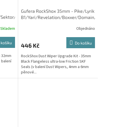
Gufera RockShox 35mm - Pike/Lyrik
e/Sektor/TORA/Recon/XC32
B1/Yari/Revelation/Boxxer/Domain/35G
Skladem
Objednáno
 košíku
Do košíku
446 Kč
 - 32mm
RockShox Dust Wiper Upgrade Kit - 35mm
 balení
Black Flangeless ultra-low Friction SKF
Seals (v balení Dust Wipers, 4mm a 6mm
pěnové...
or/TORA/Recon/XC32