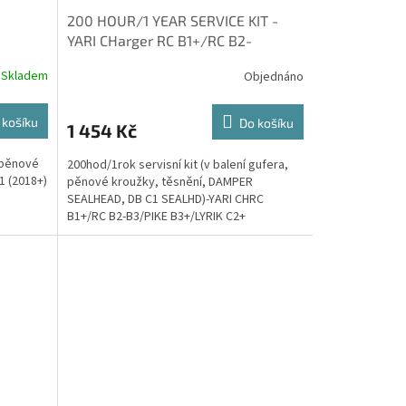
200 HOUR/1 YEAR SERVICE KIT -
YARI CHarger RC B1+/RC B2-
B3/PIKE B3+/LYRIK C2+
Skladem
Objednáno
SELECT/REVEL
 košíku
Do košíku
1 454 Kč
, pěnové
200hod/1rok servisní kit (v balení gufera,
1 (2018+)
pěnové kroužky, těsnění, DAMPER
SEALHEAD, DB C1 SEALHD)-YARI CHRC
B1+/RC B2-B3/PIKE B3+/LYRIK C2+
SELECT/REVELATION CHRC A1+/RC A2-A3