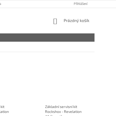
VY
Přihlášení
NÁKUPNÍ
Prázdný košík
KOŠÍK
kit
Základní servisní kit
lation
Rockshox - Revelation