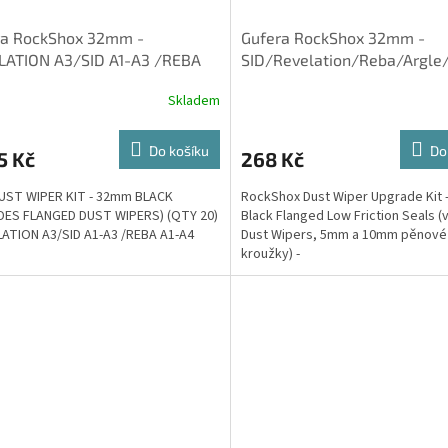
ra RockShox 32mm -
Gufera RockShox 32mm -
LATION A3/SID A1-A3 /REBA
SID/Revelation/Reba/Argl
 (20ks)
Skladem
Do košíku
Do
5 Kč
268 Kč
UST WIPER KIT - 32mm BLACK
RockShox Dust Wiper Upgrade Kit
DES FLANGED DUST WIPERS) (QTY 20)
Black Flanged Low Friction Seals (v
LATION A3/SID A1-A3 /REBA A1-A4
Dust Wipers, 5mm a 10mm pěnové
kroužky) -
SID/Revelation/Reba/Argle/Sekt