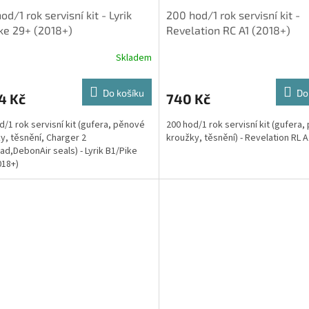
od/1 rok servisní kit - Lyrik
200 hod/1 rok servisní kit -
ke 29+ (2018+)
Revelation RC A1 (2018+)
Skladem
Do košíku
Do
4 Kč
740 Kč
d/1 rok servisní kit (gufera, pěnové
200 hod/1 rok servisní kit (gufera
y, těsnění, Charger 2
kroužky, těsnění) - Revelation RL A
ad,DebonAir seals) - Lyrik B1/Pike
018+)