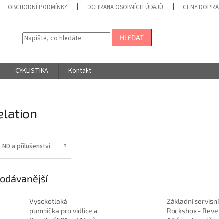
OBCHODNÍ PODMÍNKY
OCHRANA OSOBNÍCH ÚDAJŮ
CENY DOPRA
HLEDAT
CYKLISTIKA
Kontakt
elation
ND a přílušenství
odávanější
Vysokotlaká
Základní servisní 
pumpička pro vidlice a
Rockshox - Reve