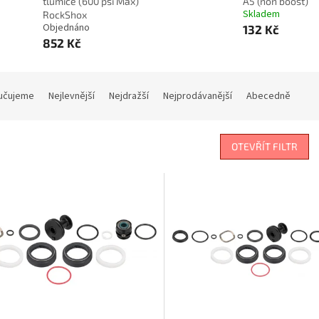
tlumiče (600 psi Max)
A5 (non boost)
Skladem
RockShox
Objednáno
132 Kč
852 Kč
učujeme
Nejlevnější
Nejdražší
Nejprodávanější
Abecedně
OTEVŘÍT FILTR