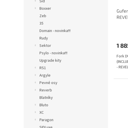
Sid
Boxxer
Gufe
Zeb
REVE
35
A1-A4
Domain - novinka!!!
Rudy
1 88
Sektor
Psylo - novinka!!!
Fork D
Upgrade kity
(INCLU
- REVE
RS1
Argyle
Pevné osy
Reverb
Blatníky
Bluto
XC
Paragon
SIDLuxe