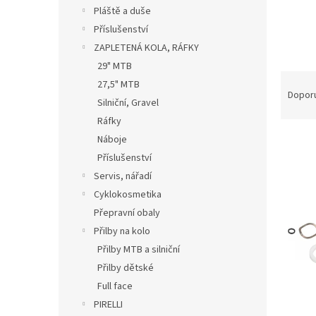
n
Pláště a duše
e
Příslušenství
l
ZAPLETENÁ KOLA, RÁFKY
29" MTB
Ř
27,5" MTB
a
Dopor
Silniční, Gravel
z
Ráfky
e
n
Náboje
í
Příslušenství
p
Servis, nářadí
V
r
ý
Cyklokosmetika
o
p
Přepravní obaly
d
i
Přilby na kolo
u
s
k
Přilby MTB a silniční
p
t
Přilby dětské
r
ů
o
Full face
d
PIRELLI