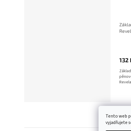
Zákla
Revel
132 
Základ
pěnové
Revela
Z
á
Kontakt
/
Tento web p
p
vyjadřujete s
a
t