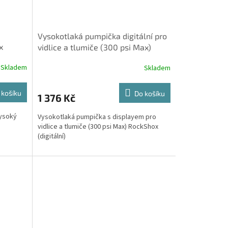
Vysokotlaká pumpička digitální pro
x
vidlice a tlumiče (300 psi Max)
RockShox
Skladem
Skladem
 košíku
Do košíku
1 376 Kč
vysoký
Vysokotlaká pumpička s displayem pro
vidlice a tlumiče (300 psi Max) RockShox
(digitální)