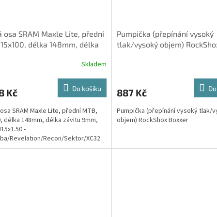
 osa SRAM Maxle Lite, přední
Pumpička (přepínání vysoký
15x100, délka 148mm, délka
tlak/vysoký objem) RockSho
u 9mm, závit M15x1.
Boxxer
Skladem
Do košíku
Do
8 Kč
887 Kč
osa SRAM Maxle Lite, přední MTB,
Pumpička (přepínání vysoký tlak/
, délka 148mm, délka závitu 9mm,
objem) RockShox Boxxer
M15x1.50 -
eba/Revelation/Recon/Sektor/XC32