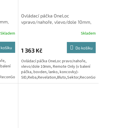
Ovládací páčka OneLoc
0mm,
vpravo/nahoře, vlevo/dole 10mm,
,
Remote Only (v balení páčka,
Skladem
Skladem
bovden,
 košíku
Do košíku
1 363 Kč
oře,
Ovládací páčka OneLoc pravo/nahoře,
balení
vlevo/dole 10mm, Remote Only (v balení
páčka, bovden, lanko, koncovky)-
,ReconGold(2013-
SID,Reba,Revelation,Bluto,Sektor,ReconGold(2013-
2017)