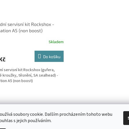
dní servisní kit Rockshox -
ation A5 (non boost)
Skladem
Do košíku
Kč
ní servisní kit Rockshox (gufera,
 kroužky, těsnění, SA sealhead) -
tion A5 (non boost)
O
v
l
á
 Obchodní podmínky
/ Ochrana osobních údajů
/ Reklamace
/ Výměna, vr
oužívá soubory cookie. Dalším procházením tohoto webu
d
ouhlas s jejich používáním.
a
c