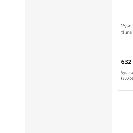
Vysok
tlumi
632
Vysoko
(300 p