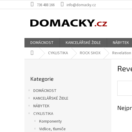
Přejít
736 488 166
info@domacky.cz
na
obsah
DOMÁCNOST
KANCELÁŘSKÉ ŽIDLE
NÁBYTEK
Domů
CYKLISTIKA
ROCK SHOX
Revelation
P
Rev
o
Přeskočit
s
Kategorie
kategorie
t
r
DOMÁCNOST
a
KANCELÁŘSKÉ ŽIDLE
n
NÁBYTEK
Nejpr
n
í
CYKLISTIKA
p
Komponenty
a
Vidlice, tlumiče