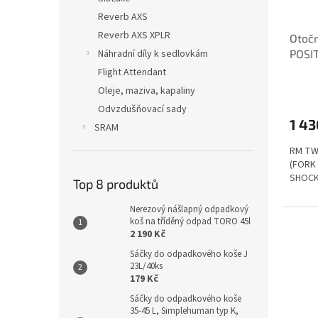
Reverb AXS
Reverb AXS XPLR
Otoč
Náhradní díly k sedlovkám
POSIT
tlumi
Flight Attendant
Oleje, maziva, kapaliny
Odvzdušňovací sady
1 43
SRAM
RM TW
(FORK
SHOCK
Top 8 produktů
Nerezový nášlapný odpadkový
koš na tříděný odpad TORO 45l
2 190 Kč
Sáčky do odpadkového koše J
23L/40ks
179 Kč
Sáčky do odpadkového koše
35-45 L, Simplehuman typ K,