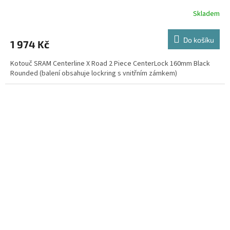
Skladem
Do košíku
1 974 Kč
Kotouč SRAM Centerline X Road 2 Piece CenterLock 160mm Black
Rounded (balení obsahuje lockring s vnitřním zámkem)