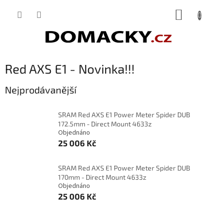
Přejít
NÁKUP
na
obsah
KOŠÍK
Red AXS E1 - Novinka!!!
Nejprodávanější
SRAM Red AXS E1 Power Meter Spider DUB
172.5mm - Direct Mount 4633z
Objednáno
25 006 Kč
SRAM Red AXS E1 Power Meter Spider DUB
170mm - Direct Mount 4633z
Objednáno
25 006 Kč