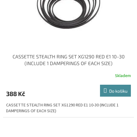
o
d
u
k
t
ů
CASSETTE STEALTH RING SET XG1290 RED E1 10-30
(INCLUDE 1 DAMPERINGS OF EACH SIZE)
Skladem
Do košíku
388 Kč
CASSETTE STEALTH RING SET XG1290 RED E1 10-30 (INCLUDE 1
DAMPERINGS OF EACH SIZE)