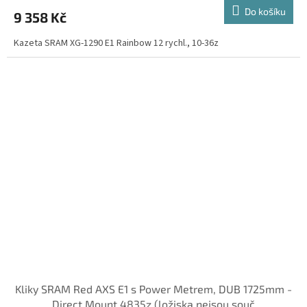
Do košíku
9 358 Kč
Kazeta SRAM XG-1290 E1 Rainbow 12 rychl., 10-36z
Kliky SRAM Red AXS E1 s Power Metrem, DUB 1725mm -
Direct Mount 4835z (ložiska nejsou souč