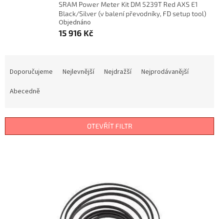
SRAM Power Meter Kit DM 5239T Red AXS E1
Black/Silver (v balení převodníky, FD setup tool)
Objednáno
15 916 Kč
Ř
a
Doporučujeme
Nejlevnější
Nejdražší
Nejprodávanější
z
e
Abecedně
n
í
p
OTEVŘÍT FILTR
r
o
V
d
ý
u
p
k
i
t
s
ů
p
r