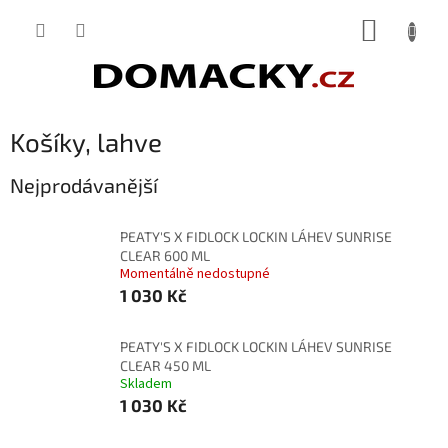
Přejít
NÁKUP
na
obsah
KOŠÍK
Košíky, lahve
Nejprodávanější
PEATY'S X FIDLOCK LOCKIN LÁHEV SUNRISE
CLEAR 600 ML
Momentálně nedostupné
1 030 Kč
PEATY'S X FIDLOCK LOCKIN LÁHEV SUNRISE
CLEAR 450 ML
Skladem
1 030 Kč