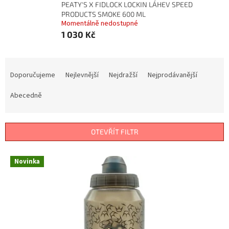
PEATY'S X FIDLOCK LOCKIN LÁHEV SPEED
PRODUCTS SMOKE 600 ML
Momentálně nedostupné
1 030 Kč
Ř
a
Doporučujeme
Nejlevnější
Nejdražší
Nejprodávanější
z
e
Abecedně
n
í
p
OTEVŘÍT FILTR
r
o
V
Novinka
d
ý
u
p
k
i
t
s
ů
p
r