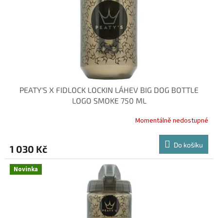
o
d
u
k
t
ů
PEATY'S X FIDLOCK LOCKIN LÁHEV BIG DOG BOTTLE
LOGO SMOKE 750 ML
Momentálně nedostupné
Do košíku
1 030 Kč
Novinka