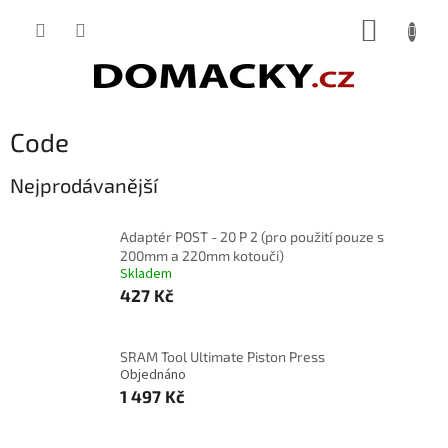
Přejít
NÁKUP
na
obsah
KOŠÍK
Code
Nejprodávanější
Adaptér POST - 20 P 2 (pro použití pouze s
200mm a 220mm kotouči)
Skladem
427 Kč
SRAM Tool Ultimate Piston Press
Objednáno
1 497 Kč