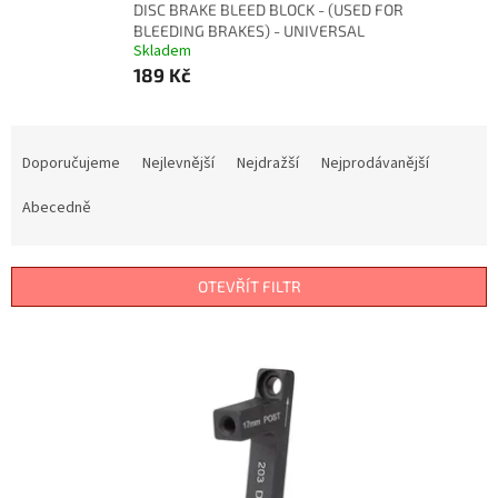
DISC BRAKE BLEED BLOCK - (USED FOR
BLEEDING BRAKES) - UNIVERSAL
Skladem
189 Kč
Ř
a
Doporučujeme
Nejlevnější
Nejdražší
Nejprodávanější
z
e
Abecedně
n
í
p
OTEVŘÍT FILTR
r
o
V
d
ý
u
p
k
i
t
s
ů
p
r