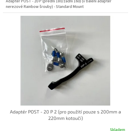
Adaptér POST - 20 P (přední 180/zadní 160) (v balení adaptér
nerezové Rainbow šrouby) - Standard Mount
Adaptér POST - 20 P 2 (pro použití pouze s 200mm a
220mm kotouči)
Skladem