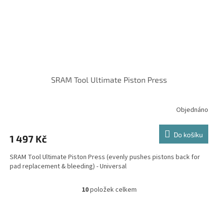
SRAM Tool Ultimate Piston Press
Objednáno
Do košíku
1 497 Kč
SRAM Tool Ultimate Piston Press (evenly pushes pistons back for
pad replacement & bleeding) - Universal
10
položek celkem
O
v
l
Z