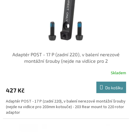
o
d
u
k
t
ů
Adaptér POST - 17 P (zadní 220), v balení nerezové
montážní šrouby (nejde na vidlice pro 2
Skladem
Do košíku
427 Kč
Adaptér POST - 17 P (zadní 220), v balení nerezové montážní šrouby
(nejde na vidlice pro 203mm kotouče) - 203 Rear mount to 220 rotor
adaptor