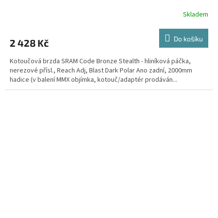
Skladem
Do košíku
2 428 Kč
Kotoučová brzda SRAM Code Bronze Stealth - hliníková páčka,
nerezové přísl., Reach Adj, Blast Dark Polar Ano zadní, 2000mm
hadice (v balení MMX objímka, kotouč/adaptér prodáván...