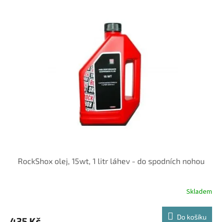
RockShox olej, 15wt, 1 litr láhev - do spodních nohou
Skladem
Do košíku
435 Kč