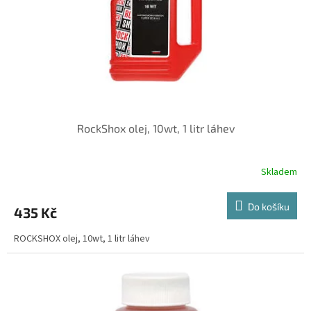
o
d
u
k
t
ů
RockShox olej, 10wt, 1 litr láhev
Skladem
Do košíku
435 Kč
ROCKSHOX olej, 10wt, 1 litr láhev