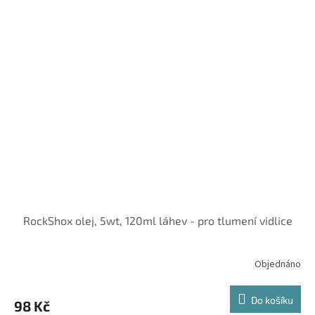
RockShox olej, 5wt, 120ml láhev - pro tlumení vidlice
Objednáno
Do košíku
98 Kč