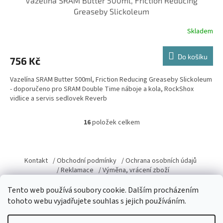
Vazelína SRAM Butter 500ml, Friction Reducing
Greaseby Slickoleum
Skladem
Do košíku
756 Kč
Vazelína SRAM Butter 500ml, Friction Reducing Greaseby Slickoleum
- doporučeno pro SRAM Double Time náboje a kola, RockShox
vidlice a servis sedlovek Reverb
16
položek celkem
O
v
l
Z
á
á
Kontakt
/ Obchodní podmínky
/ Ochrana osobních údajů
d
p
/ Reklamace
/ Výměna, vrácení zboží
a
a
c
t
Tento web používá soubory cookie. Dalším procházením
í
í
tohoto webu vyjadřujete souhlas s jejich používáním.
p
r
Vytvořil Shoptet
v