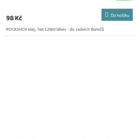
Do košíku
98 Kč
ROCKSHOX olej, 7wt 120ml láhev - do zadních tlumičů