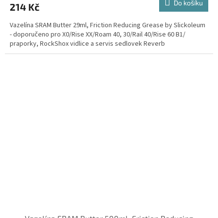
Do košíku
214 Kč
Vazelína SRAM Butter 29ml, Friction Reducing Grease by Slickoleum
- doporučeno pro X0/Rise XX/Roam 40, 30/Rail 40/Rise 60 B1/
praporky, RockShox vidlice a servis sedlovek Reverb