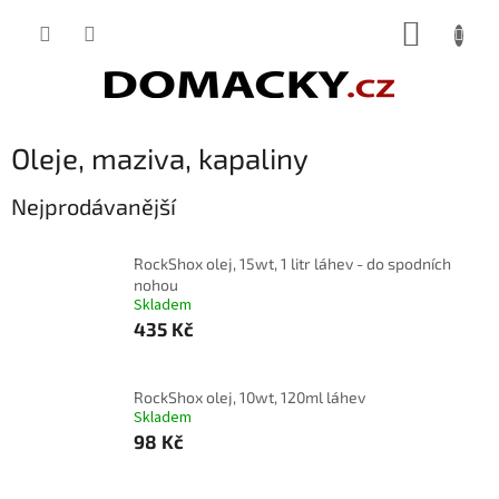
Přejít
NÁKUP
na
obsah
KOŠÍK
Oleje, maziva, kapaliny
Nejprodávanější
RockShox olej, 15wt, 1 litr láhev - do spodních
nohou
Skladem
435 Kč
RockShox olej, 10wt, 120ml láhev
Skladem
98 Kč