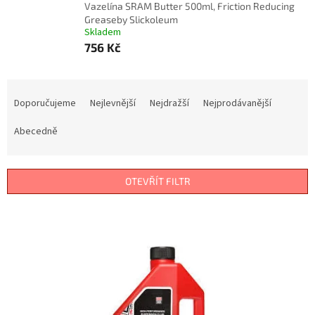
Vazelína SRAM Butter 500ml, Friction Reducing
Greaseby Slickoleum
Skladem
756 Kč
Ř
a
Doporučujeme
Nejlevnější
Nejdražší
Nejprodávanější
z
e
Abecedně
n
í
p
OTEVŘÍT FILTR
r
o
V
d
ý
u
p
k
i
t
s
ů
p
r