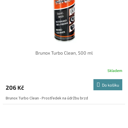
o
d
u
k
t
ů
Brunox Turbo Clean, 500 ml
Skladem
Do košíku
206 Kč
Brunox Turbo Clean - Prostředek na údržbu brzd