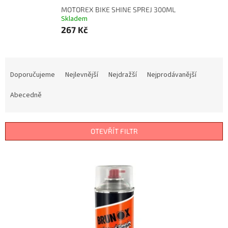
MOTOREX BIKE SHINE SPREJ 300ML
Skladem
267 Kč
Ř
a
Doporučujeme
Nejlevnější
Nejdražší
Nejprodávanější
z
e
Abecedně
n
í
p
OTEVŘÍT FILTR
r
o
V
d
ý
u
p
k
i
t
s
ů
p
r