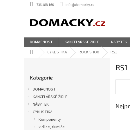
Přejít
736 488 166
info@domacky.cz
na
obsah
DOMÁCNOST
KANCELÁŘSKÉ ŽIDLE
NÁBYTEK
Domů
CYKLISTIKA
ROCK SHOX
RS1
P
RS1
o
Přeskočit
s
Kategorie
kategorie
t
r
DOMÁCNOST
a
KANCELÁŘSKÉ ŽIDLE
n
NÁBYTEK
Nejpr
n
í
CYKLISTIKA
p
Komponenty
a
Vidlice, tlumiče