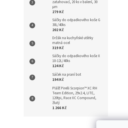
zatahovací, 20 ks v balení, 30
µm
279 Kč
Sáčky do odpadkového koše G
30L/40ks
202 Kč
Držák na kuchyňské utěrky
matná ocel
319 Kč
Sáčky do odpadkového koše X
10-12L/40ks
124 Kč
Sáček na praní bot
194 Kč
Plášť Pirelli Scorpion™ XC RH
Team Edition, 29x2.4, LITE,
120tpi, Race XC Compound,
žlutý
1 266 Kč
Z
á
Kontakt
/