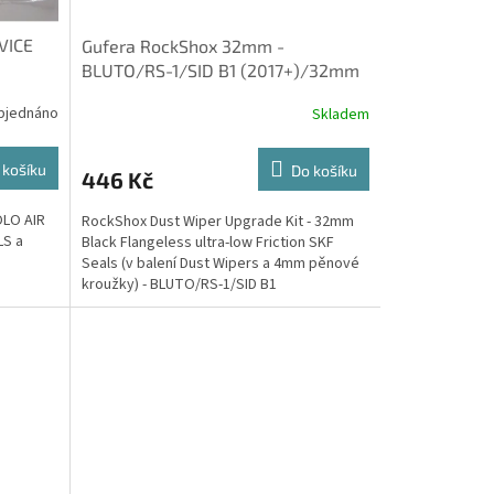
VICE
Gufera RockShox 32mm -
BLUTO/RS-1/SID B1 (2017+)/32mm
BOOST™ FORKS
bjednáno
Skladem
 košíku
Do košíku
446 Kč
OLO AIR
RockShox Dust Wiper Upgrade Kit - 32mm
LS a
Black Flangeless ultra-low Friction SKF
Seals (v balení Dust Wipers a 4mm pěnové
kroužky) - BLUTO/RS-1/SID B1
(2017+)/32mm BOOST™ RockShoxS