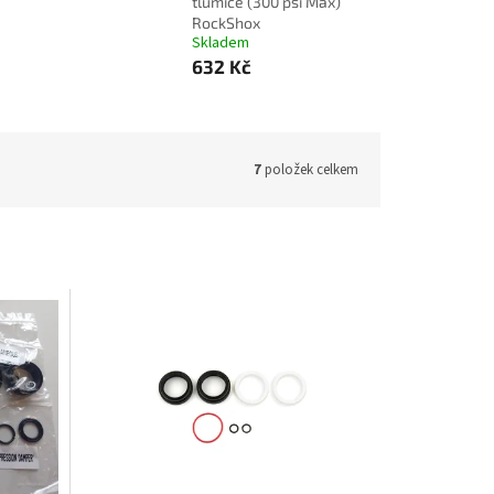
tlumiče (300 psi Max)
RockShox
Skladem
632 Kč
7
položek celkem