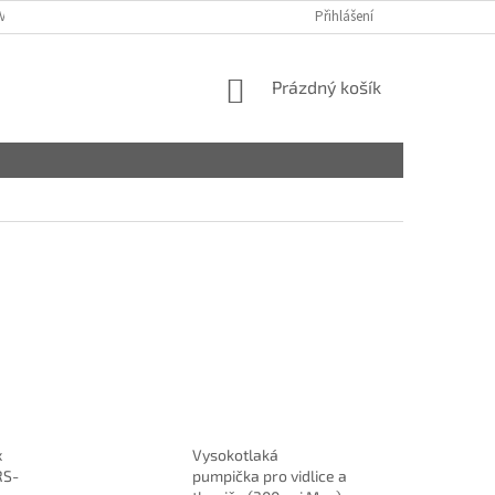
VY
Přihlášení
NÁKUPNÍ
Prázdný košík
KOŠÍK
x
Vysokotlaká
RS-
pumpička pro vidlice a