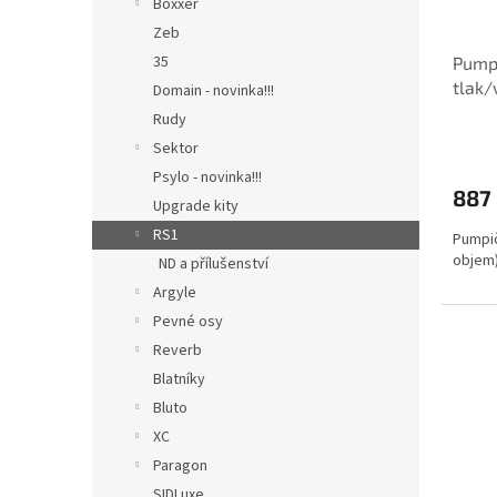
Boxxer
Zeb
35
Pumpi
tlak/
Domain - novinka!!!
Boxx
Rudy
Sektor
Psylo - novinka!!!
887
Upgrade kity
RS1
Pumpič
objem
ND a přílušenství
Argyle
Pevné osy
Reverb
Blatníky
Bluto
XC
Paragon
SIDLuxe