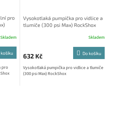
lní pro
Vysokotlaká pumpička pro vidlice a
ax)
tlumiče (300 psi Max) RockShox
Skladem
Skladem
 košíku
Do košíku
632 Kč
m pro
Vysokotlaká pumpička pro vidlice a tlumiče
ckShox
(300 psi Max) RockShox