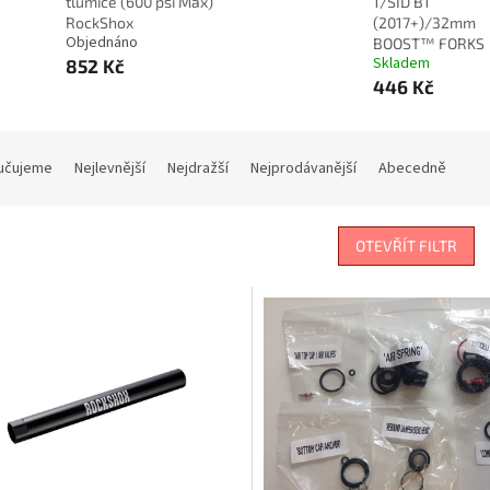
tlumiče (600 psi Max)
1/SID B1
RockShox
(2017+)/32mm
Objednáno
BOOST™ FORKS
Skladem
852 Kč
446 Kč
učujeme
Nejlevnější
Nejdražší
Nejprodávanější
Abecedně
OTEVŘÍT FILTR