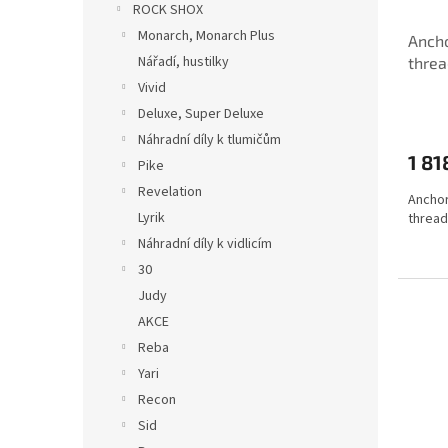
d
ROCK SHOX
u
Monarch, Monarch Plus
Ancho
k
Nářadí, hustilky
threa
t
ů
Vivid
Deluxe, Super Deluxe
Náhradní díly k tlumičům
1 81
Pike
Revelation
Anchor
Lyrik
thread
Náhradní díly k vidlicím
30
Judy
AKCE
Reba
Yari
Recon
Sid