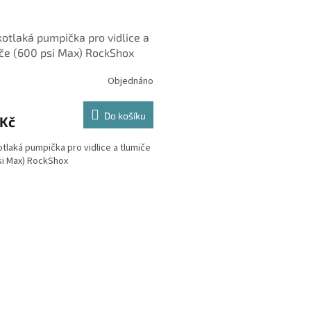
otlaká pumpička pro vidlice a
če (600 psi Max) RockShox
Objednáno
Do košíku
 Kč
tlaká pumpička pro vidlice a tlumiče
si Max) RockShox
O
v
l
á
d
a
c
í
p