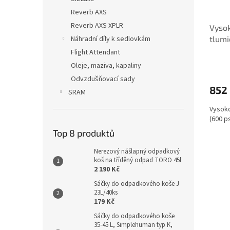
Reverb AXS
Reverb AXS XPLR
Vysok
Náhradní díly k sedlovkám
tlumi
Flight Attendant
Oleje, maziva, kapaliny
Odvzdušňovací sady
852
SRAM
Vysoko
(600 p
Top 8 produktů
Nerezový nášlapný odpadkový
koš na tříděný odpad TORO 45l
2 190 Kč
Sáčky do odpadkového koše J
23L/40ks
179 Kč
Sáčky do odpadkového koše
35-45 L, Simplehuman typ K,