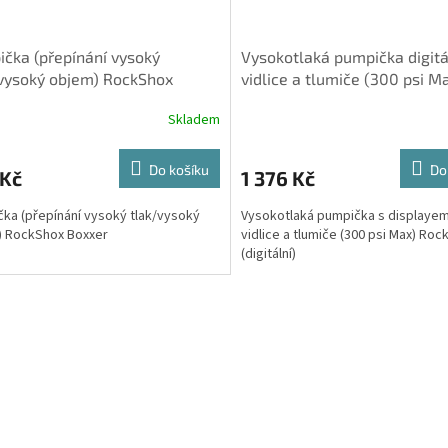
čka (přepínání vysoký
Vysokotlaká pumpička digitá
vysoký objem) RockShox
vidlice a tlumiče (300 psi M
er
RockShox
Skladem
Do košíku
Do
 Kč
1 376 Kč
ka (přepínání vysoký tlak/vysoký
Vysokotlaká pumpička s displaye
) RockShox Boxxer
vidlice a tlumiče (300 psi Max) Ro
(digitální)