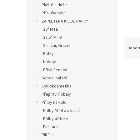
n
Pláště a duše
e
Příslušenství
l
ZAPLETENÁ KOLA, RÁFKY
29" MTB
27,5" MTB
Ř
Silniční, Gravel
a
Dopor
Ráfky
z
e
Náboje
n
Příslušenství
í
Servis, nářadí
p
V
Cyklokosmetika
r
ý
Přepravní obaly
o
p
d
Přilby na kolo
i
u
Přilby MTB a silniční
s
k
Přilby dětské
p
t
r
Full face
ů
o
PIRELLI