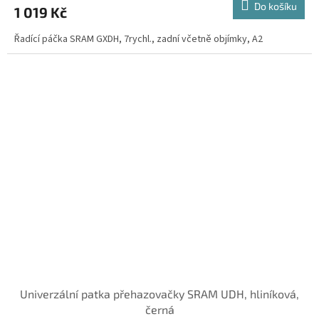
Do košíku
1 019 Kč
Řadící páčka SRAM GXDH, 7rychl., zadní včetně objímky, A2
Univerzální patka přehazovačky SRAM UDH, hliníková,
černá