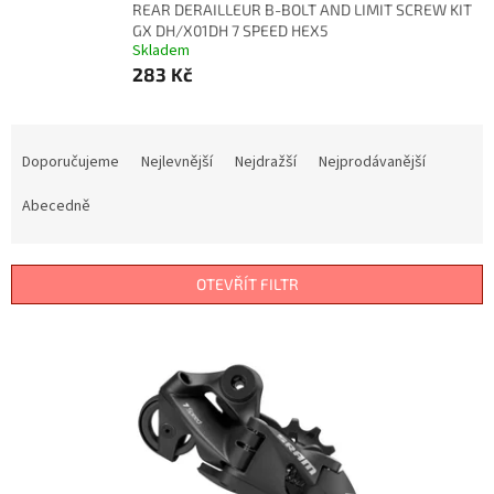
REAR DERAILLEUR B-BOLT AND LIMIT SCREW KIT
GX DH/X01DH 7 SPEED HEX5
Skladem
283 Kč
Ř
a
Doporučujeme
Nejlevnější
Nejdražší
Nejprodávanější
z
e
Abecedně
n
í
p
OTEVŘÍT FILTR
r
o
V
d
ý
u
p
k
i
t
s
ů
p
r