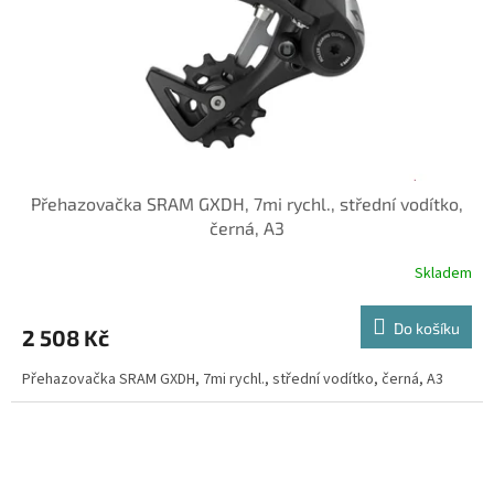
o
d
u
k
t
ů
Přehazovačka SRAM GXDH, 7mi rychl., střední vodítko,
černá, A3
Skladem
Do košíku
2 508 Kč
Přehazovačka SRAM GXDH, 7mi rychl., střední vodítko, černá, A3