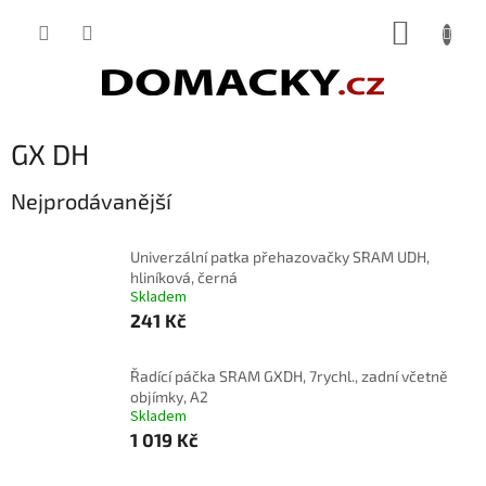
Přejít
NÁKUP
na
obsah
KOŠÍK
GX DH
Nejprodávanější
Univerzální patka přehazovačky SRAM UDH,
hliníková, černá
Skladem
241 Kč
Řadící páčka SRAM GXDH, 7rychl., zadní včetně
objímky, A2
Skladem
1 019 Kč