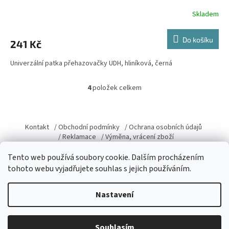
Skladem
Do košíku
241 Kč
Univerzální patka přehazovačky UDH, hliníková, černá
4
položek celkem
O
v
l
Z
á
á
Kontakt
/ Obchodní podmínky
/ Ochrana osobních údajů
d
p
/ Reklamace
/ Výměna, vrácení zboží
a
a
c
Tento web používá soubory cookie. Dalším procházením
t
í
tohoto webu vyjadřujete souhlas s jejich používáním.
í
p
r
Vytvořil Shoptet
v
Nastavení
k
y
v
Copyright 2026
Domacky.cz
. Všechna práva vyhrazena.
Upravit
Souhlasím
ý
nastavení cookies