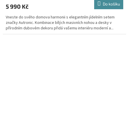
Do košíku
5 990 Kč
Vneste do svého domova harmonii s elegantním jídelním setem
značky Autronic. Kombinace bílých masivních nohou a desky v
přírodním dubovém dekoru přidá vašemu interiéru moderní a...