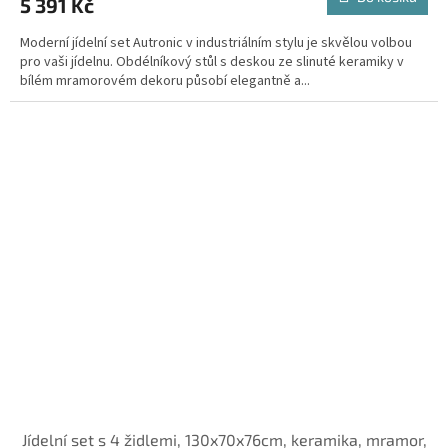
5 391 Kč
Moderní jídelní set Autronic v industriálním stylu je skvělou volbou
pro vaši jídelnu. Obdélníkový stůl s deskou ze slinuté keramiky v
bílém mramorovém dekoru působí elegantně a...
Jídelní set s 4 židlemi, 130x70x76cm, keramika, mramor,