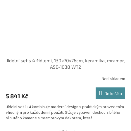
Jídelní set s 4 židlemi, 130x70x76cm, keramika, mramor,
ASE-1038 WT2
Není skladem
Do košíku
5 841 Kč
Jídelní set 1+4 kombinuje moderní design s praktickým provedením
vhodným pro každodenní použití. Stůl je vybaven deskou z bílého
slinutého kamene s mramorovým dekorem, která...