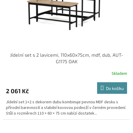
o
d
u
k
t
ů
Jídelní set s 2 lavicemi, 110x60x75cm, mdf, dub, AUT-
G1175 OAK
Skladem
Do košíku
2 061 Kč
Jídelní set 1+2 s dekorem dubu kombinuje pevnou MDF desku s
přírodní barevností a stabilní kovovou podnoží v černém provedení.
Stůl o rozměrech 110 × 60 × 75 cm nabízí dostatek...