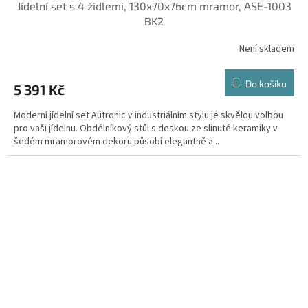
Jídelní set s 4 židlemi, 130x70x76cm mramor, ASE-1003
BK2
Není skladem
Do košíku
5 391 Kč
Moderní jídelní set Autronic v industriálním stylu je skvělou volbou
pro vaši jídelnu. Obdélníkový stůl s deskou ze slinuté keramiky v
šedém mramorovém dekoru působí elegantně a...