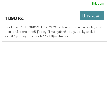
Skladem
Do košíku
1 890 Kč
Jídelní set AUTRONIC AUT-O2122 WT zahrnuje stůl a dvě židle, které
jsou ideální pro menší jídelny či kuchyňské kouty. Desky stolu i
sedáků jsou vyrobeny z MDF s bílým dekorem,...