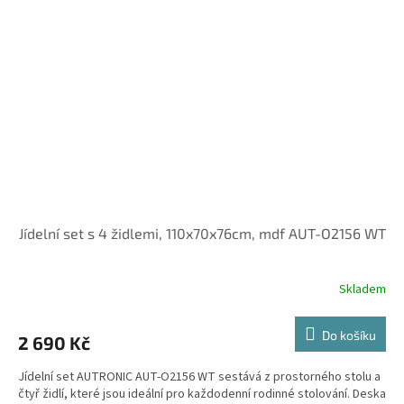
Jídelní set s 4 židlemi, 110x70x76cm, mdf AUT-O2156 WT
Skladem
Do košíku
2 690 Kč
Jídelní set AUTRONIC AUT-O2156 WT sestává z prostorného stolu a
čtyř židlí, které jsou ideální pro každodenní rodinné stolování. Deska