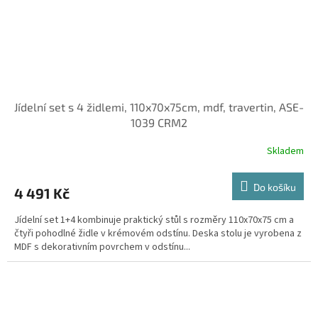
Jídelní set s 4 židlemi, 110x70x75cm, mdf, travertin, ASE-
1039 CRM2
Skladem
Do košíku
4 491 Kč
Jídelní set 1+4 kombinuje praktický stůl s rozměry 110x70x75 cm a
čtyři pohodlné židle v krémovém odstínu. Deska stolu je vyrobena z
MDF s dekorativním povrchem v odstínu...