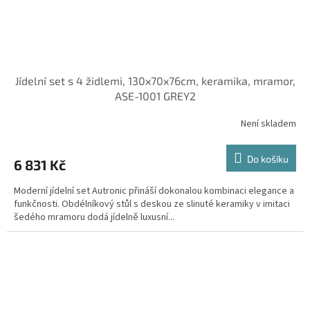
Jídelní set s 4 židlemi, 130x70x76cm, keramika, mramor,
ASE-1001 GREY2
Není skladem
Do košíku
6 831 Kč
Moderní jídelní set Autronic přináší dokonalou kombinaci elegance a
funkčnosti. Obdélníkový stůl s deskou ze slinuté keramiky v imitaci
šedého mramoru dodá jídelně luxusní...