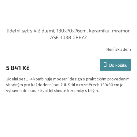
Jídelní set s 4 židlemi, 130x70x76cm, keramika, mramor,
ASE-1038 GREY2
Není skladem
Do košíku
5 841 Kč
Jídelní set 1+4 kombinuje moderní design s praktickým provedením
vhodným pro každodenní použití. Stůl o rozměrech 130x80 cm je
vybaven deskou z kvalitní slinuté keramiky s bílým...