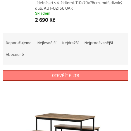
Jídelní set s 4 židlemi, 110x70x76cm, mdf, divoký
dub, AUT-O2156 OAK
Skladem
2 690 Kč
Ř
a
Doporučujeme
Nejlevnější
Nejdražší
Nejprodávanější
z
e
Abecedně
n
í
p
OTEVŘÍT FILTR
r
o
V
d
ý
u
p
k
i
t
s
ů
p
r