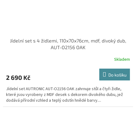
Jídelní set s 4 židlemi, 110x70x76cm, mdf, divoký dub,
AUT-O2156 OAK
Skladem
Do košíku
2 690 Kč
Jídelní set AUTRONIC AUT-O2156 OAK zahrnuje stůl a čtyři židle,
které jsou vyrobeny z MDF desek s dekorem divokého dubu, jež
dodává přírodní vzhled a teplý odstín hnědé barvy....