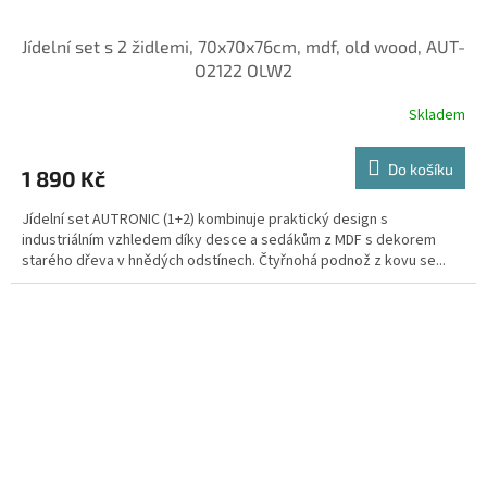
Jídelní set s 2 židlemi, 70x70x76cm, mdf, old wood, AUT-
O2122 OLW2
Skladem
Do košíku
1 890 Kč
Jídelní set AUTRONIC (1+2) kombinuje praktický design s
industriálním vzhledem díky desce a sedákům z MDF s dekorem
starého dřeva v hnědých odstínech. Čtyřnohá podnož z kovu se...