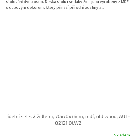
stolování dvou osob. Deska stolu i sedáky židlí jsou vyrobeny z MDF
s dubovým dekorem, který přináší přírodní odstíny a...
Jídelní set s 2 židlemi, 70x70x76cm, mdf, old wood, AUT-
O2121 OLW2
Skladem