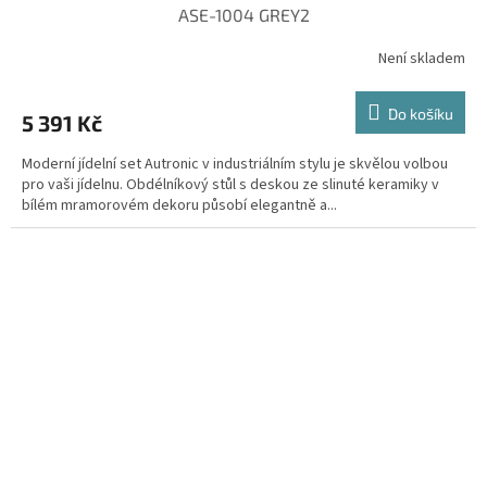
ASE-1004 GREY2
Není skladem
Do košíku
5 391 Kč
Moderní jídelní set Autronic v industriálním stylu je skvělou volbou
pro vaši jídelnu. Obdélníkový stůl s deskou ze slinuté keramiky v
bílém mramorovém dekoru působí elegantně a...