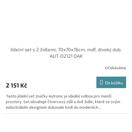
Jídelní set s 2 židlemi, 70x70x76cm, mdf, divoký dub,
AUT-O2121 OAK
Očekáváme
Do košíku
2 151 Kč
Tento jídelní set značky Autronic je ideální volbou pro menší
prostory. Set obsahuje čtvercový stůl a dvě židle, které se svým
industriálním designem dokonale hodí do moderních...