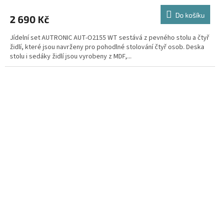
Do košíku
2 690 Kč
Jídelní set AUTRONIC AUT-O2155 WT sestává z pevného stolu a čtyř
židlí, které jsou navrženy pro pohodlné stolování čtyř osob. Deska
stolu i sedáky židlí jsou vyrobeny z MDF,...