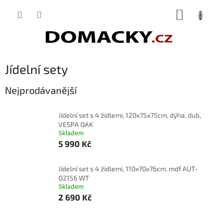
Přejít
NÁKUP
na
obsah
KOŠÍK
Jídelní sety
Nejprodávanější
Jídelní set s 4 židlemi, 120x75x75cm, dýha, dub,
VESPA OAK
Skladem
5 990 Kč
Jídelní set s 4 židlemi, 110x70x76cm, mdf AUT-
O2156 WT
Skladem
2 690 Kč