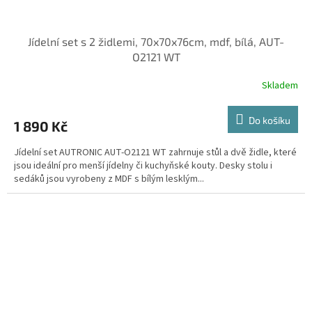
Jídelní set s 2 židlemi, 70x70x76cm, mdf, bílá, AUT-
O2121 WT
Skladem
Do košíku
1 890 Kč
Jídelní set AUTRONIC AUT-O2121 WT zahrnuje stůl a dvě židle, které
jsou ideální pro menší jídelny či kuchyňské kouty. Desky stolu i
sedáků jsou vyrobeny z MDF s bílým lesklým...