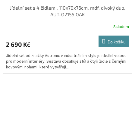
Jídelní set s 4 židlemi, 110x70x76cm, mdf, divoký dub,
AUT-O2155 OAK
Skladem
Do košíku
2 690 Kč
Jídelní set od značky Autronic v industriálním stylu je ideální volbou
pro moderní interiéry. Sestava obsahuje stůl a čtyři židle s černými
kovovými nohami, které vytvářejí...