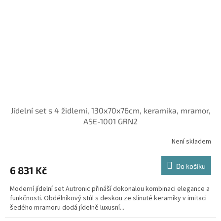
Jídelní set s 4 židlemi, 130x70x76cm, keramika, mramor,
ASE-1001 GRN2
Není skladem
Do košíku
6 831 Kč
Moderní jídelní set Autronic přináší dokonalou kombinaci elegance a
funkčnosti. Obdélníkový stůl s deskou ze slinuté keramiky v imitaci
šedého mramoru dodá jídelně luxusní...