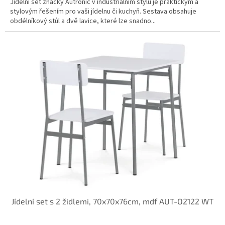
Jídelní set značky Autronic v industriálním stylu je praktickým a
stylovým řešením pro vaši jídelnu či kuchyň. Sestava obsahuje
obdélníkový stůl a dvě lavice, které lze snadno...
Jídelní set s 2 židlemi, 70x70x76cm, mdf AUT-O2122 WT