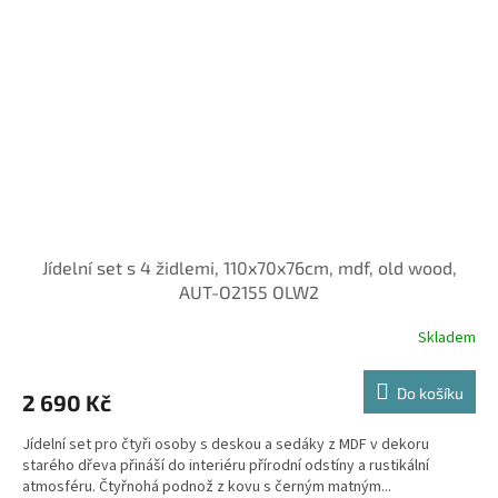
Jídelní set s 4 židlemi, 110x70x76cm, mdf, old wood,
AUT-O2155 OLW2
Skladem
Do košíku
2 690 Kč
Jídelní set pro čtyři osoby s deskou a sedáky z MDF v dekoru
starého dřeva přináší do interiéru přírodní odstíny a rustikální
atmosféru. Čtyřnohá podnož z kovu s černým matným...