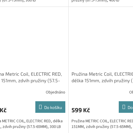
y (67.5-75mm), 300 lb
pružiny (67.5-75mm), 400 lb
na Metric Coil, ELECTRIC RED,
Pružina Metric Coil, ELECTRI
 151mm, zdvih pružiny (57.5-
délka 151mm, zdvih pružiny (
), 300 LB
65mm), 400 LB
Objednáno
O
Do košíku
Do
 Kč
599 Kč
a METRIC COIL, ELECTRIC RED, délka
Pružina METRIC COIL, ELECTRIC RE
 zdvih pružiny (57.5-65MM), 300 LB
151MM, zdvih pružiny (57.5-65MM),