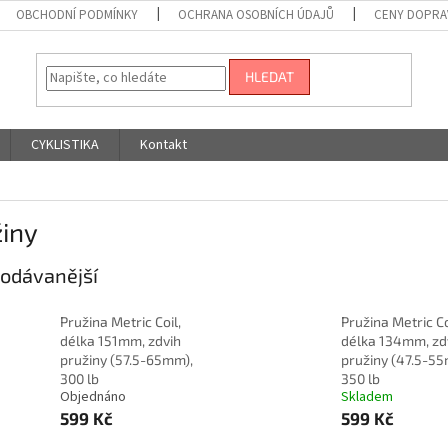
OBCHODNÍ PODMÍNKY
OCHRANA OSOBNÍCH ÚDAJŮ
CENY DOPRA
HLEDAT
CYKLISTIKA
Kontakt
žiny
odávanější
Pružina Metric Coil,
Pružina Metric Co
délka 151mm, zdvih
délka 134mm, zd
pružiny (57.5-65mm),
pružiny (47.5-5
300 lb
350 lb
Objednáno
Skladem
599 Kč
599 Kč