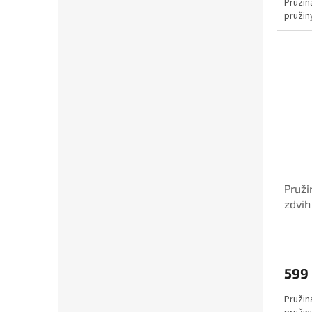
Pružin
pružin
Pruži
zdvih
599
Pružin