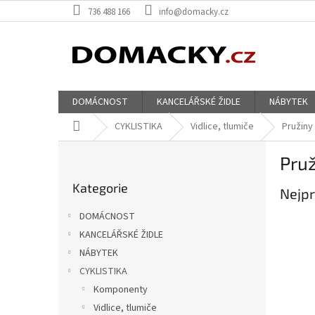
Přejít
736 488 166
info@domacky.cz
na
obsah
DOMÁCNOST
KANCELÁŘSKÉ ŽIDLE
NÁBYTEK
Domů
CYKLISTIKA
Vidlice, tlumiče
Pružiny
P
Pru
o
Přeskočit
s
Kategorie
kategorie
Nejpr
t
r
DOMÁCNOST
a
KANCELÁŘSKÉ ŽIDLE
n
NÁBYTEK
n
í
CYKLISTIKA
p
Komponenty
a
Vidlice, tlumiče