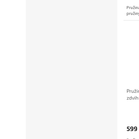
Pružin
pružin
Pruži
zdvih
599