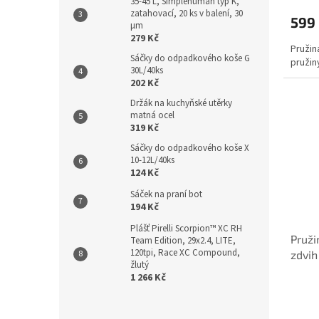
35-45 L, Simplehuman typ K,
zatahovací, 20 ks v balení, 30
599
µm
279 Kč
Pružin
Sáčky do odpadkového koše G
pružin
30L/40ks
202 Kč
Držák na kuchyňské utěrky
matná ocel
319 Kč
Sáčky do odpadkového koše X
10-12L/40ks
124 Kč
Sáček na praní bot
194 Kč
Plášť Pirelli Scorpion™ XC RH
Pruži
Team Edition, 29x2.4, LITE,
120tpi, Race XC Compound,
zdvih
žlutý
1 266 Kč