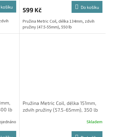
 košíku
Do košíku
599 Kč
zdvih
Pružina Metric Coil, délka 134mm, zdvih
pružiny (47.5-55mm), 550 lb
51mm,
Pružina Metric Coil, délka 151mm,
300 lb
zdvih pružiny (57.5-65mm), 350 lb
bjednáno
Skladem