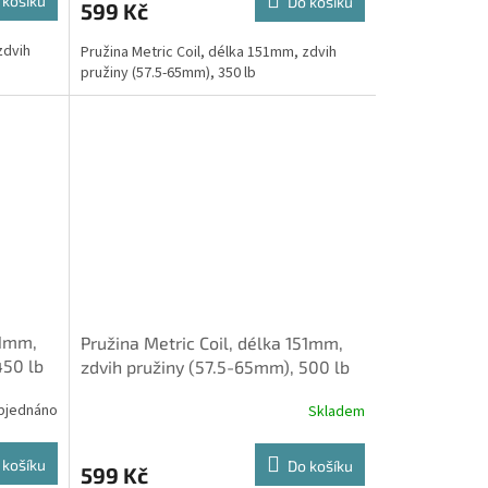
 košíku
Do košíku
599 Kč
zdvih
Pružina Metric Coil, délka 151mm, zdvih
pružiny (57.5-65mm), 350 lb
51mm,
Pružina Metric Coil, délka 151mm,
450 lb
zdvih pružiny (57.5-65mm), 500 lb
bjednáno
Skladem
 košíku
Do košíku
599 Kč