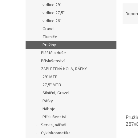
n
vidlice 29"
Ř
e
a
vidlice 27,5"
Dopor
l
z
vidlice 26"
e
Gravel
n
Tlumiče
í
Pružiny
p
V
Pláště a duše
r
ý
o
Příslušenství
p
d
ZAPLETENÁ KOLA, RÁFKY
i
u
s
29" MTB
k
p
27,5" MTB
t
r
Silniční, Gravel
ů
o
Ráfky
d
Náboje
u
Pruži
Příslušenství
k
267x
t
Servis, nářadí
ů
Cyklokosmetika