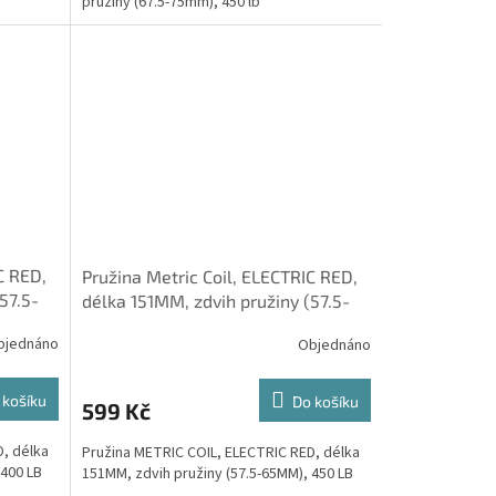
pružiny (67.5-75mm), 450 lb
C RED,
Pružina Metric Coil, ELECTRIC RED,
57.5-
délka 151MM, zdvih pružiny (57.5-
65MM), 450 LB
bjednáno
Objednáno
 košíku
Do košíku
599 Kč
D, délka
Pružina METRIC COIL, ELECTRIC RED, délka
 400 LB
151MM, zdvih pružiny (57.5-65MM), 450 LB