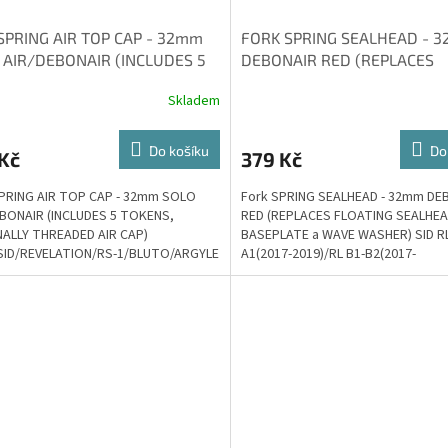
 SPRING AIR TOP CAP - 32mm
FORK SPRING SEALHEAD - 
 AIR/DEBONAIR (INCLUDES 5
DEBONAIR RED (REPLACES
NS, INTERNALLY THREADED A
FLOATING SEALHEAD, BASEP
Skladem
WAVE WAS
Do košíku
Do
Kč
379 Kč
SPRING AIR TOP CAP - 32mm SOLO
Fork SPRING SEALHEAD - 32mm DE
EBONAIR (INCLUDES 5 TOKENS,
RED (REPLACES FLOATING SEALHEA
NALLY THREADED AIR CAP)
BASEPLATE a WAVE WASHER) SID R
SID/REVELATION/RS-1/BLUTO/ARGYLE
A1(2017-2019)/RL B1-B2(2017-
2019)/B4(2020+)