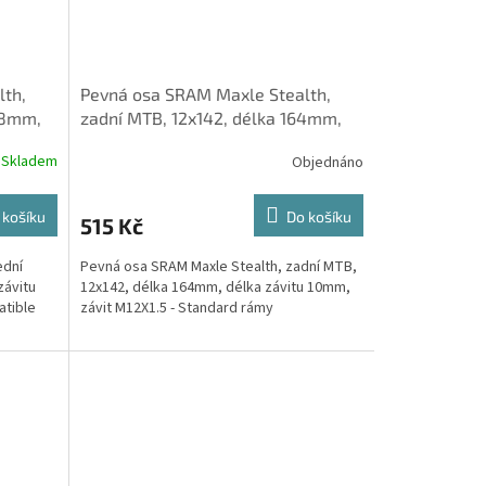
lth,
Pevná osa SRAM Maxle Stealth,
58mm,
zadní MTB, 12x142, délka 164mm,
délka závitu 10mm, závit M12
Skladem
Objednáno
 košíku
Do košíku
515 Kč
ední
Pevná osa SRAM Maxle Stealth, zadní MTB,
závitu
12x142, délka 164mm, délka závitu 10mm,
atible
závit M12X1.5 - Standard rámy