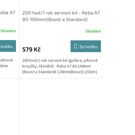
 Reba A7
200 hod/1 rok servisní kit - Reba A7
80-100mm(Boost a Standard)
120mm(Boost) (2018+)
Skladem
Skladem
 košíku
Do košíku
579 Kč
, pěnové
200 hod/1 rok servisní kit (gufera, pěnové
150mm
kroužky, těsnění) - Reba A7 80-100mm
(Boost a Standard) 120mm(Boost) (2018+)