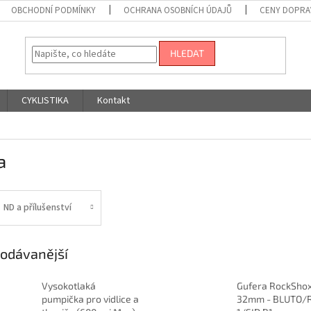
OBCHODNÍ PODMÍNKY
OCHRANA OSOBNÍCH ÚDAJŮ
CENY DOPRA
HLEDAT
CYKLISTIKA
Kontakt
a
ND a přílušenství
odávanější
Vysokotlaká
Gufera RockSho
pumpička pro vidlice a
32mm - BLUTO/