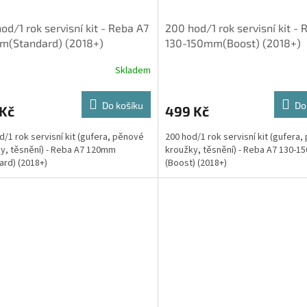
od/1 rok servisní kit - Reba A7
200 hod/1 rok servisní kit -
m(Standard) (2018+)
130-150mm(Boost) (2018+)
Skladem
Do košíku
Do
 Kč
499 Kč
d/1 rok servisní kit (gufera, pěnové
200 hod/1 rok servisní kit (gufera
y, těsnění) - Reba A7 120mm
kroužky, těsnění) - Reba A7 130-
ard) (2018+)
(Boost) (2018+)