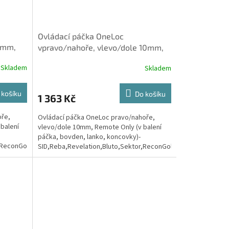
Ovládací páčka OneLoc
0mm,
vpravo/nahoře, vlevo/dole 10mm,
,
Remote Only (v balení páčka,
Skladem
Skladem
bovden,
 košíku
Do košíku
1 363 Kč
oře,
Ovládací páčka OneLoc pravo/nahoře,
balení
vlevo/dole 10mm, Remote Only (v balení
páčka, bovden, lanko, koncovky)-
,ReconGold(2013-
SID,Reba,Revelation,Bluto,Sektor,ReconGold(2013-
2017)