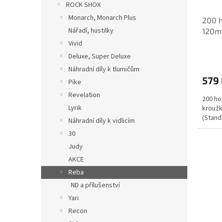
d
ROCK SHOX
u
Monarch, Monarch Plus
200 h
k
Nářadí, hustilky
120m
t
ů
Vivid
Deluxe, Super Deluxe
Náhradní díly k tlumičům
579
Pike
Revelation
200 ho
Lyrik
kroužk
(Stand
Náhradní díly k vidlicím
30
Judy
AKCE
Reba
ND a přílušenství
Yari
Recon