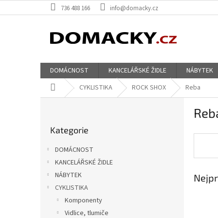
Přejít
736 488 166
info@domacky.cz
na
obsah
DOMÁCNOST
KANCELÁŘSKÉ ŽIDLE
NÁBYTEK
Domů
CYKLISTIKA
ROCK SHOX
Reba
P
Reb
o
Přeskočit
s
Kategorie
kategorie
t
r
DOMÁCNOST
a
KANCELÁŘSKÉ ŽIDLE
n
NÁBYTEK
Nejpr
n
í
CYKLISTIKA
p
Komponenty
a
Vidlice, tlumiče