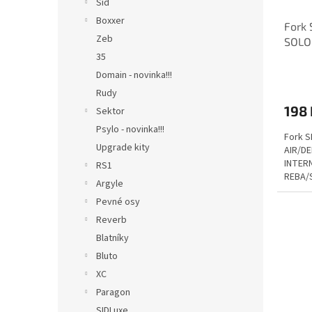
Sid
Boxxer
Fork
Zeb
SOLO
35
TOKE
Domain - novinka!!!
Rudy
198 
Sektor
Psylo - novinka!!!
Fork 
Upgrade kity
AIR/D
INTER
RS1
REBA/
Argyle
RCT
Pevné osy
Reverb
Blatníky
Bluto
XC
Paragon
SIDLuxe