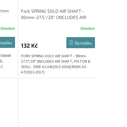
32mm
Fork SPRING SOLO AIR SHAFT -
90mm-27.5"/29" (INCLUDES AIR
LATE &
SHAFT, PISTON & SEAL) - SIDB A2-
Skladem
Skladem
 košíku
Do košíku
132 Kč
BONAIR
FORK SPRING SOLO AIR SHAFT - 90mm-
D,
27.5"/29" (INCLUDES AIR SHAFT, PISTON &
LC
SEAL) - SIDB A2-A4(2013-2016)/REBA A3-
A7(2013-2017)