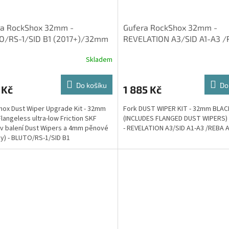
ra RockShox 32mm -
Gufera RockShox 32mm -
O/RS-1/SID B1 (2017+)/32mm
REVELATION A3/SID A1-A3 
T™ FORKS
A1-A4 (20ks)
Skladem
Do košíku
Do
 Kč
1 885 Kč
ox Dust Wiper Upgrade Kit - 32mm
Fork DUST WIPER KIT - 32mm BLAC
Flangeless ultra-low Friction SKF
(INCLUDES FLANGED DUST WIPERS) 
(v balení Dust Wipers a 4mm pěnové
- REVELATION A3/SID A1-A3 /REBA 
y) - BLUTO/RS-1/SID B1
+)/32mm BOOST™ RockShoxS