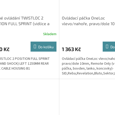
né ovládání TWISTLOC 2
Ovládací páčka OneLoc
ION FULL SPRINT (vidlice a
vlevo/nahoře, pravo/dole 1
č), levé, 1250MM bowden pr
Remote Only (v balení páčka
Skladem
bovden,
Do košíku
Do
0 Kč
1 363 Kč
ISTLOC 2 POSITION FULL SPRINT
Ovládací páčka OneLoc vlevo/nah
 AND SHOCK) LEFT 1250MM REAR
pravo/dole 10mm, Remote Only (v 
 CABLE HOUSING B1
páčka, bovden, lanko, koncovky)-
SID,Reba,Revelation,Bluto,Sektor
2017)