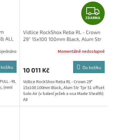
Z
ZDARMA
D
mm
Vidlice RockShox Reba RL - Crown
A
 & ALL
29" 15x100 100mm Black, Alum Str
IBLE
Tpr 51 offset Solo Air (
R
bjednáno
Momentálně nedostupné
M
 košíku
Do košíku
10 011 Kč
A
ULL - RL
Vidlice RockShox Reba RL - Crown 29"
, (není
15x100 100mm Black, Alum Str Tpr 51 offset
Solo Air (v balení ježek a osa Maxle Stealth)
A8