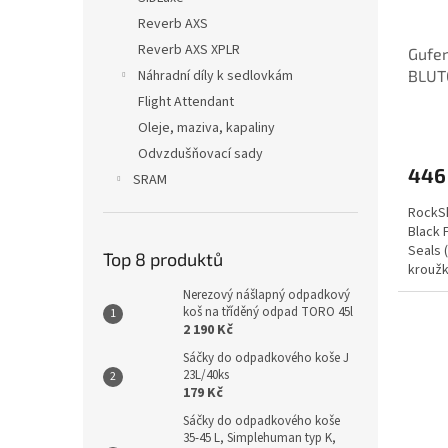
Reverb AXS
Reverb AXS XPLR
Gufe
Náhradní díly k sedlovkám
BLUT
BOOS
Flight Attendant
Oleje, maziva, kapaliny
Odvzdušňovací sady
446
SRAM
RockSh
Black 
Seals 
Top 8 produktů
kroužk
(2017
Nerezový nášlapný odpadkový
koš na tříděný odpad TORO 45l
2 190 Kč
Sáčky do odpadkového koše J
23L/40ks
179 Kč
Sáčky do odpadkového koše
35-45 L, Simplehuman typ K,