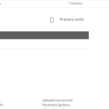
VY
Přihlášení
NÁKUPNÍ
Prázdný košík
KOŠÍK
x
Základní servisní kit
RS-
Rockshox (gufera,