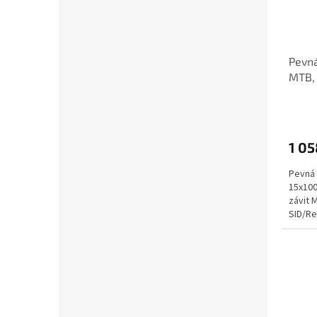
Pevná
MTB, 
závit
1 05
Pevná 
15x100
závit 
SID/R