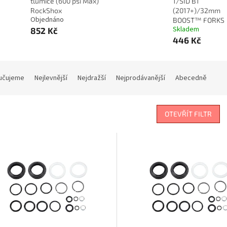
tlumiče (600 psi Max)
1/SID B1
RockShox
(2017+)/32mm
Objednáno
BOOST™ FORKS
Skladem
852 Kč
446 Kč
učujeme
Nejlevnější
Nejdražší
Nejprodávanější
Abecedně
OTEVŘÍT FILTR