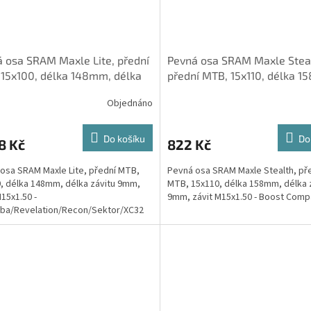
 osa SRAM Maxle Lite, přední
Pevná osa SRAM Maxle Stea
15x100, délka 148mm, délka
přední MTB, 15x110, délka 1
u 9mm, závit M15x1.
délka závitu 9mm, závit M15
Objednáno
Do košíku
Do
8 Kč
822 Kč
osa SRAM Maxle Lite, přední MTB,
Pevná osa SRAM Maxle Stealth, př
, délka 148mm, délka závitu 9mm,
MTB, 15x110, délka 158mm, délka 
M15x1.50 -
9mm, závit M15x1.50 - Boost Comp
eba/Revelation/Recon/Sektor/XC32