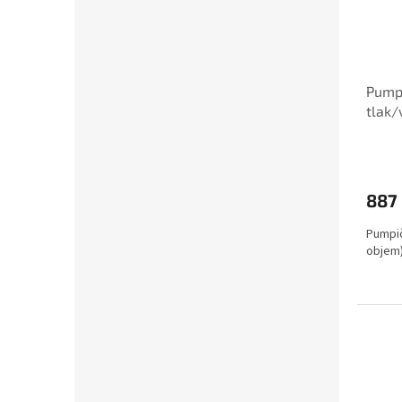
Pumpi
tlak/
Boxx
887
Pumpič
objem