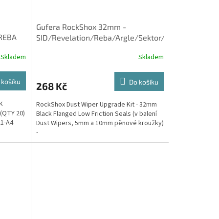
Gufera RockShox 32mm -
/REBA
SID/Revelation/Reba/Argle/Sektor/TORA/Recon/
Skladem
Skladem
 košíku
Do košíku
268 Kč
K
RockShox Dust Wiper Upgrade Kit - 32mm
(QTY 20)
Black Flanged Low Friction Seals (v balení
A1-A4
Dust Wipers, 5mm a 10mm pěnové kroužky)
-
SID/Revelation/Reba/Argle/Sektor/TORA/Recon/XC32