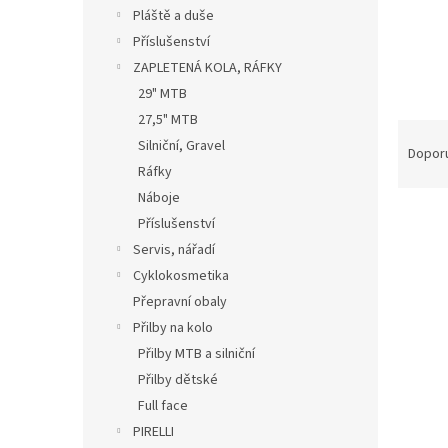
n
Pláště a duše
e
Příslušenství
l
ZAPLETENÁ KOLA, RÁFKY
29" MTB
27,5" MTB
Ř
Silniční, Gravel
a
Dopor
Ráfky
z
e
Náboje
n
Příslušenství
í
Servis, nářadí
p
V
Cyklokosmetika
r
ý
Přepravní obaly
o
p
d
Přilby na kolo
i
u
Přilby MTB a silniční
s
k
Přilby dětské
p
t
r
Full face
ů
o
PIRELLI