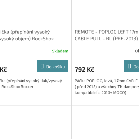
čka (přepínání vysoký
REMOTE - POPLOC LEFT 17
vysoký objem) RockShox
CABLE PULL - RL (PRE-2013)
er
TK DAMPERS, (NOT COMPAT
Skladem
O
WIT
Do košíku
Do
 Kč
792 Kč
ka (přepínání vysoký tlak/vysoký
Páčka POPLOC, levá, 17mm CABLE P
) RockShox Boxxer
( před 2013) a všechny TK dampery
kompatibilní s 2013+ MOCO)