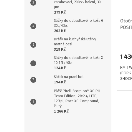
zatahovací, 20 ks v balení, 30
µm
279 Kč
Otoč
Sáčky do odpadkového koše G
30L/40ks
POSIT
202 Kč
tlumi
Držák na kuchyňské utěrky
matná ocel
319 Kč
1 43
Sáčky do odpadkového koše X
10-12L/40ks
RM TW
124 Kč
(FORK
Sáček na praní bot
SHOCK
194 Kč
Plášť Pirelli Scorpion™ XC RH
Team Edition, 29x2.4, LITE,
120tpi, Race XC Compound,
žlutý
1 266 Kč