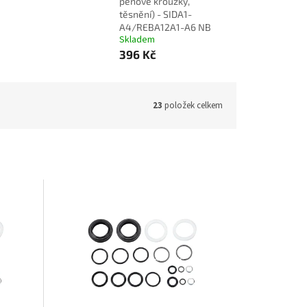
pěnové kroužky,
těsnění) - SIDA1-
A4/REBA12A1-A6 NB
Skladem
396 Kč
23
položek celkem