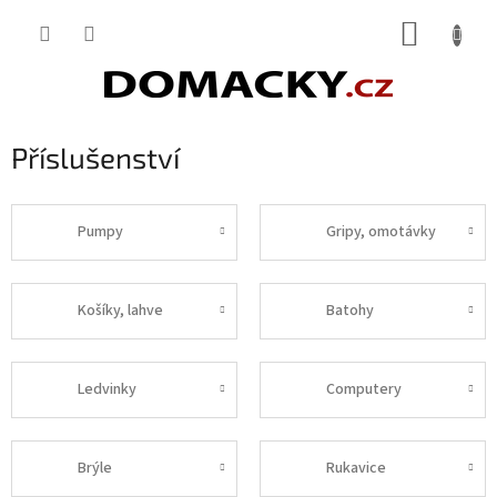
Přejít
NÁKUP
na
obsah
KOŠÍK
Příslušenství
Pumpy
Gripy, omotávky
Košíky, lahve
Batohy
Ledvinky
Computery
Brýle
Rukavice