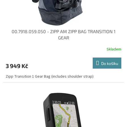
k
t
ů
00.7918.059.050 - ZIPP AM ZIPP BAG TRANSITION 1
GEAR
Skladem
Do košíku
3 949 Kč
Zipp Transition 1 Gear Bag (includes shoulder strap)