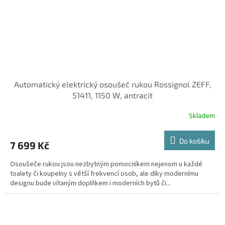
Automatický elektrický osoušeč rukou Rossignol ZEFF,
51411, 1150 W, antracit
Skladem
Do košíku
7 699 Kč
Osoušeče rukou jsou nezbytným pomocníkem nejenom u každé
toalety či koupelny s větší frekvencí osob, ale díky modernímu
designu bude vítaným doplňkem i moderních bytů či...