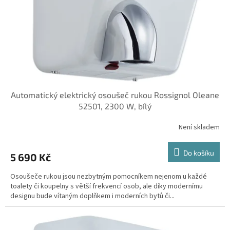
o
d
u
k
t
ů
Automatický elektrický osoušeč rukou Rossignol Oleane
52501, 2300 W, bílý
Není skladem
Do košíku
5 690 Kč
Osoušeče rukou jsou nezbytným pomocníkem nejenom u každé
toalety či koupelny s větší frekvencí osob, ale díky modernímu
designu bude vítaným doplňkem i moderních bytů či...