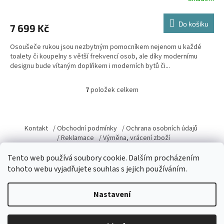
Do košíku
7 699 Kč
Osoušeče rukou jsou nezbytným pomocníkem nejenom u každé
toalety či koupelny s větší frekvencí osob, ale díky modernímu
designu bude vítaným doplňkem i moderních bytů či...
7
položek celkem
O
v
l
Z
á
á
Kontakt
/ Obchodní podmínky
/ Ochrana osobních údajů
d
p
/ Reklamace
/ Výměna, vrácení zboží
a
a
c
Tento web používá soubory cookie. Dalším procházením
t
í
tohoto webu vyjadřujete souhlas s jejich používáním.
í
p
r
Vytvořil Shoptet
v
Nastavení
k
y
v
Copyright 2026
Domacky.cz
. Všechna práva vyhrazena.
Upravit