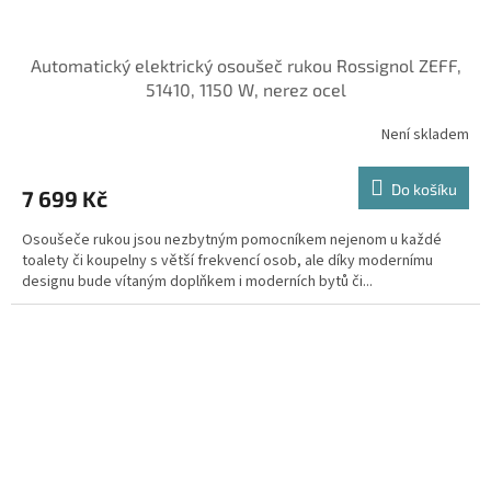
Automatický elektrický osoušeč rukou Rossignol ZEFF,
51410, 1150 W, nerez ocel
Není skladem
Do košíku
7 699 Kč
Osoušeče rukou jsou nezbytným pomocníkem nejenom u každé
toalety či koupelny s větší frekvencí osob, ale díky modernímu
designu bude vítaným doplňkem i moderních bytů či...