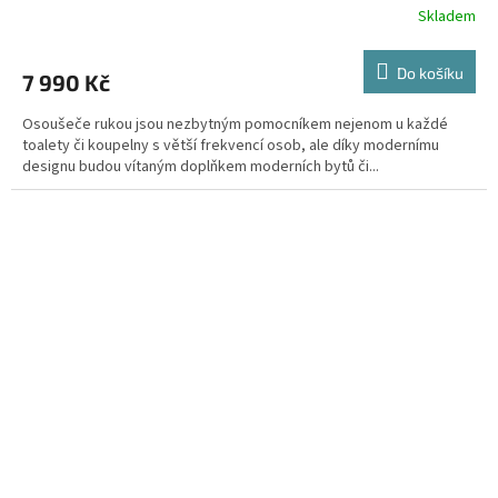
Skladem
Do košíku
7 990 Kč
Osoušeče rukou jsou nezbytným pomocníkem nejenom u každé
toalety či koupelny s větší frekvencí osob, ale díky modernímu
designu budou vítaným doplňkem moderních bytů či...