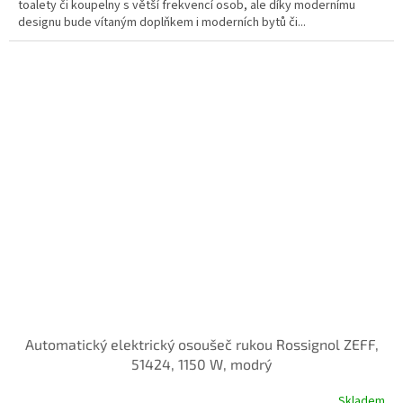
toalety či koupelny s větší frekvencí osob, ale díky modernímu
designu bude vítaným doplňkem i moderních bytů či...
Automatický elektrický osoušeč rukou Rossignol ZEFF,
51424, 1150 W, modrý
Skladem