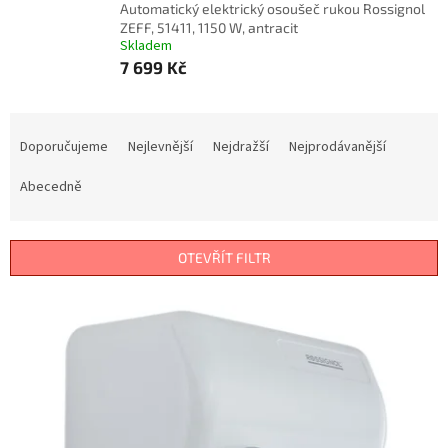
Automatický elektrický osoušeč rukou Rossignol
ZEFF, 51411, 1150 W, antracit
Skladem
7 699 Kč
Ř
a
Doporučujeme
Nejlevnější
Nejdražší
Nejprodávanější
z
e
Abecedně
n
í
p
OTEVŘÍT FILTR
r
o
V
d
ý
u
p
k
i
t
s
ů
p
r