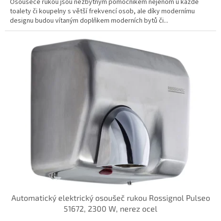
Osoušeče rukou jsou nezbytným pomocníkem nejenom u každé
toalety či koupelny s větší frekvencí osob, ale díky modernímu
designu budou vítaným doplňkem moderních bytů či...
Automatický elektrický osoušeč rukou Rossignol Pulseo
51672, 2300 W, nerez ocel