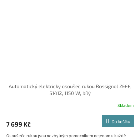
Automatický elektrický osoušeč rukou Rossignol ZEFF,
51412, 1150 W, bílý
Skladem
Do košíku
7 699 Kč
Osoušeče rukou jsou nezbytným pomocníkem nejenom u každé