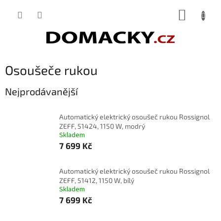
Přejít
NÁKUP
na
obsah
KOŠÍK
Osoušeče rukou
Nejprodávanější
Automatický elektrický osoušeč rukou Rossignol
ZEFF, 51424, 1150 W, modrý
Skladem
7 699 Kč
Automatický elektrický osoušeč rukou Rossignol
ZEFF, 51412, 1150 W, bílý
Skladem
7 699 Kč