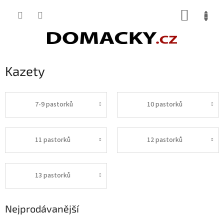
Přejít
NÁKUP
na
obsah
KOŠÍK
Kazety
7-9 pastorků
10 pastorků
11 pastorků
12 pastorků
13 pastorků
Nejprodávanější