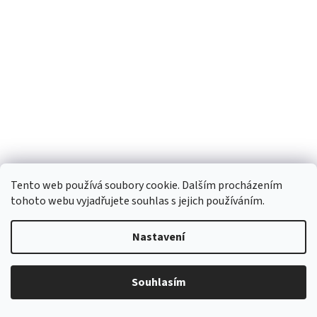
Tento web používá soubory cookie. Dalším procházením
tohoto webu vyjadřujete souhlas s jejich používáním.
Kazeta SRAM PG-970 11-34z, 9 rychl.
Nastavení
Do košíku
574 Kč
Souhlasím
Kazeta SRAM PG-970 11-34z, 9 rychl.