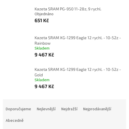
Kazeta SRAM PG-950 11-28z, 9 rychl.
Objednáno
651 Kč
Kazeta SRAM XG-1299 Eagle 12 rychl. - 10-52z -
Rainbow
Skladem
9 467 Kč
Kazeta SRAM XG-1299 Eagle 12 rychl. - 10-52z -
Gold
Skladem
9 467 Kč
Ř
a
Doporučujeme
Nejlevnější
Nejdražší
Nejprodávanější
z
e
Abecedně
n