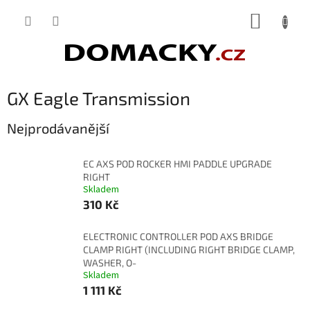
Přejít
NÁKUP
na
obsah
KOŠÍK
GX Eagle Transmission
Nejprodávanější
EC AXS POD ROCKER HMI PADDLE UPGRADE
RIGHT
Skladem
310 Kč
ELECTRONIC CONTROLLER POD AXS BRIDGE
CLAMP RIGHT (INCLUDING RIGHT BRIDGE CLAMP,
WASHER, O-
Skladem
1 111 Kč