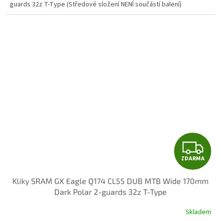
guards 32z T-Type (Středové složení NENÍ součástí balení)
Z
ZDARMA
D
Kliky SRAM GX Eagle Q174 CL55 DUB MTB Wide 170mm
A
Dark Polar 2-guards 32z T-Type
R
Skladem