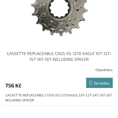
r
o
d
u
k
t
ů
CASSETTE REPLACEABLE COGS XS-1270 EAGLE 10T-12T-
14T-16T-18T INCLUDING SPACER
Objednáno
Do košíku
756 Kč
CASSETTE REPLACEABLE COGS XS-1270 EAGLE 10T-12T-14T-16T-18T
INCLUDING SPACER