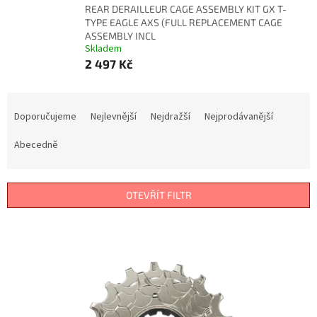
REAR DERAILLEUR CAGE ASSEMBLY KIT GX T-
TYPE EAGLE AXS (FULL REPLACEMENT CAGE
ASSEMBLY INCL
Skladem
2 497 Kč
Ř
a
Doporučujeme
Nejlevnější
Nejdražší
Nejprodávanější
z
e
Abecedně
n
í
p
OTEVŘÍT FILTR
r
o
V
d
ý
u
p
k
i
t
s
ů
p