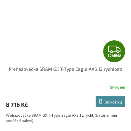
Z
ZDARMA
D
Přehazovačka SRAM GX T-Type Eagle AXS 12 rychlostí
A
R
Skladem
M
Do košíku
8 716 Kč
A
Přehazovačka SRAM GX T-Type Eagle AXS 12 rychl. (baterie není
součástí balení)