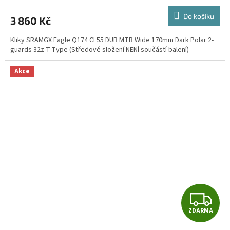
M
Do košíku
3 860 Kč
A
Kliky SRAMGX Eagle Q174 CL55 DUB MTB Wide 170mm Dark Polar 2-
guards 32z T-Type (Středové složení NENÍ součástí balení)
Akce
Z
ZDARMA
D