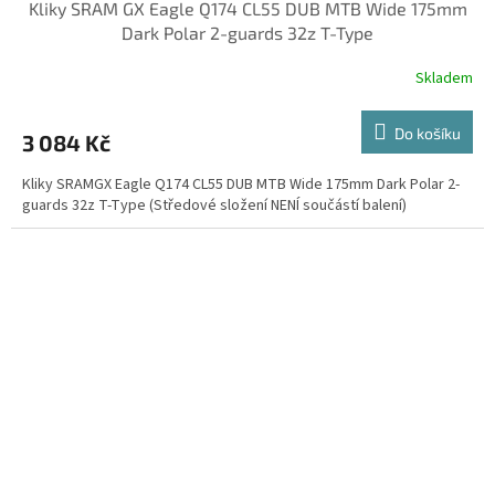
Kliky SRAM GX Eagle Q174 CL55 DUB MTB Wide 175mm
A
Dark Polar 2-guards 32z T-Type
R
Skladem
M
Do košíku
3 084 Kč
A
Kliky SRAMGX Eagle Q174 CL55 DUB MTB Wide 175mm Dark Polar 2-
guards 32z T-Type (Středové složení NENÍ součástí balení)