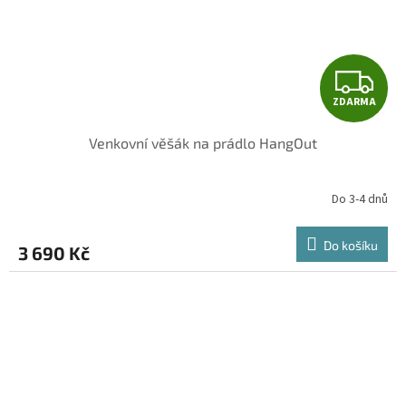
Z
ZDARMA
D
Venkovní věšák na prádlo HangOut
A
R
Do 3-4 dnů
M
Do košíku
3 690 Kč
A