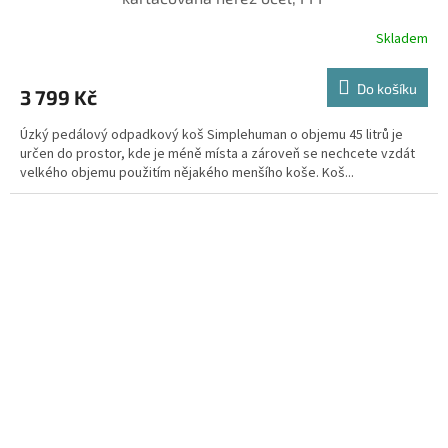
Skladem
Do košíku
3 799 Kč
Úzký pedálový odpadkový koš Simplehuman o objemu 45 litrů je
určen do prostor, kde je méně místa a zároveň se nechcete vzdát
velkého objemu použitím nějakého menšího koše. Koš...