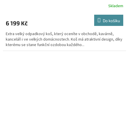
Skladem
Do košíku
6 199 Kč
Extra velký odpadkový koš, který oceníte v obchodě, kavárně,
kanceláři i ve velkých domácnostech. Koš má atraktivní design, díky
kterému se stane funkční ozdobou každého...