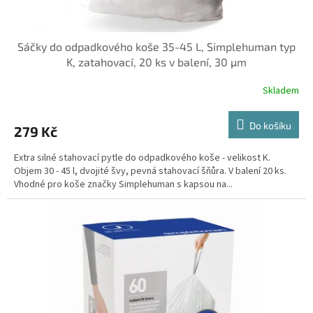
ů
Sáčky do odpadkového koše 35-45 L, Simplehuman typ
K, zatahovací, 20 ks v balení, 30 µm
Skladem
Do košíku
279 Kč
Extra silné stahovací pytle do odpadkového koše - velikost K.
Objem 30 - 45 l, dvojité švy, pevná stahovací šňůra. V balení 20 ks.
Vhodné pro koše značky Simplehuman s kapsou na...