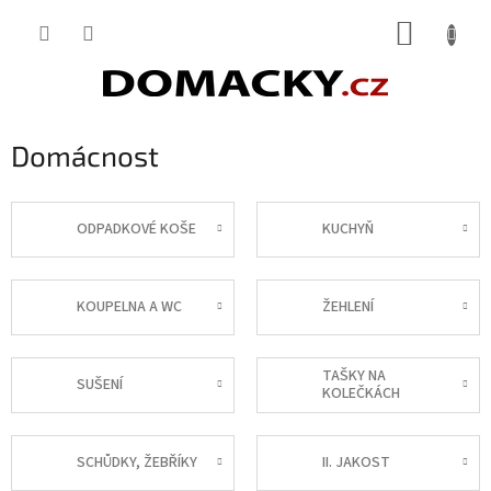
Přejít
NÁKUP
na
obsah
KOŠÍK
Domácnost
ODPADKOVÉ KOŠE
KUCHYŇ
KOUPELNA A WC
ŽEHLENÍ
TAŠKY NA
SUŠENÍ
KOLEČKÁCH
SCHŮDKY, ŽEBŘÍKY
II. JAKOST