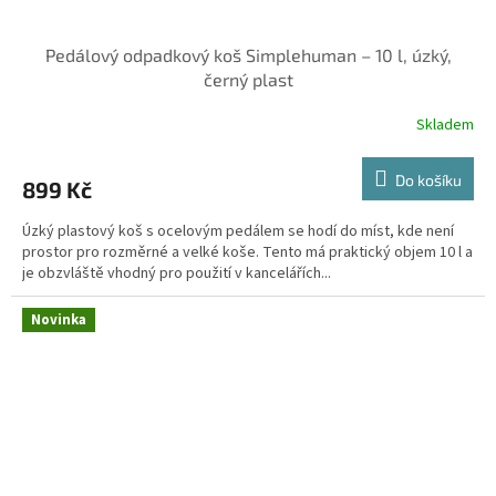
Pedálový odpadkový koš Simplehuman – 10 l, úzký,
černý plast
Skladem
Do košíku
899 Kč
Úzký plastový koš s ocelovým pedálem se hodí do míst, kde není
prostor pro rozměrné a velké koše. Tento má praktický objem 10 l a
je obzvláště vhodný pro použití v kancelářích...
Novinka