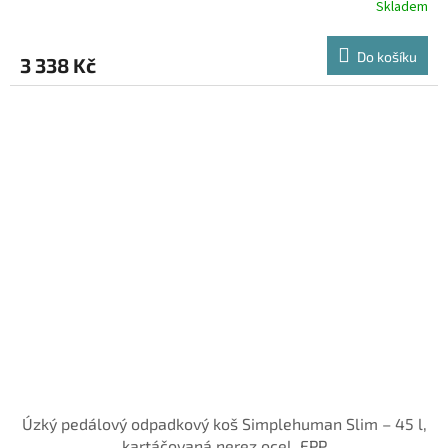
R
Skladem
M
Do košíku
3 338 Kč
A
Úzký pedálový odpadkový koš Simplehuman Slim – 45 l,
kartáčovaná nerez ocel, FPP