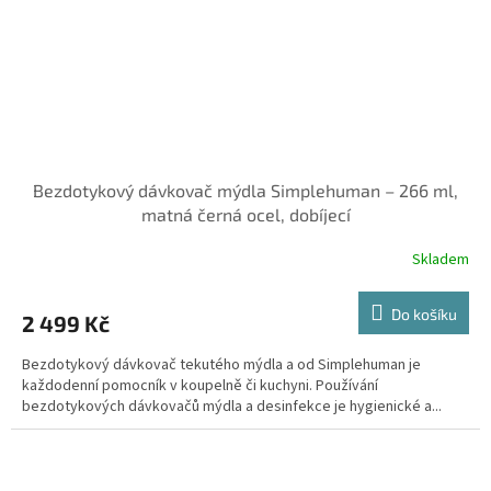
Bezdotykový dávkovač mýdla Simplehuman – 266 ml,
matná černá ocel, dobíjecí
Skladem
Do košíku
2 499 Kč
Bezdotykový dávkovač tekutého mýdla a od Simplehuman je
každodenní pomocník v koupelně či kuchyni. Používání
bezdotykových dávkovačů mýdla a desinfekce je hygienické a...