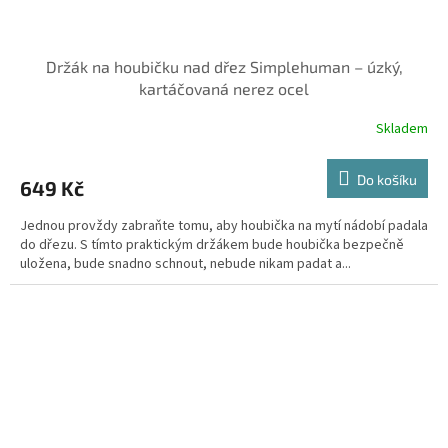
Držák na houbičku nad dřez Simplehuman – úzký,
kartáčovaná nerez ocel
Skladem
Do košíku
649 Kč
Jednou provždy zabraňte tomu, aby houbička na mytí nádobí padala
do dřezu. S tímto praktickým držákem bude houbička bezpečně
uložena, bude snadno schnout, nebude nikam padat a...