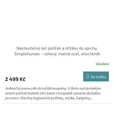
Nastavitelný set poliček a držáku do sprchy,
Simplehuman – rohový, matná ocel, elox.hliník
Skladem
Do košíku
2 499 Kč
Jedinečný pomocník do každé koupelny. S tímto nastavitelným
setem poliček budete mít rázem v koupelně spoustu úložného
prostoru. Všechny hygienické potřeby, mýdla, šampóny,...