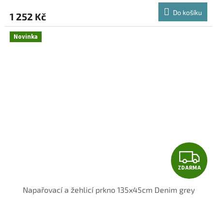
Do košíku
1 252 Kč
Novinka
Z
ZDARMA
D
Napařovací a žehlicí prkno 135x45cm Denim grey
A