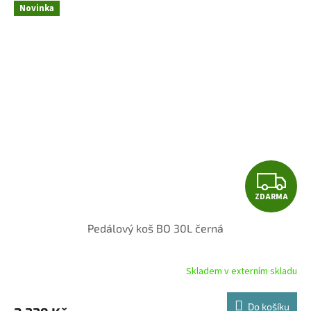
Novinka
Z
ZDARMA
D
Pedálový koš BO 30L černá
A
R
Skladem v externím skladu
M
Do košíku