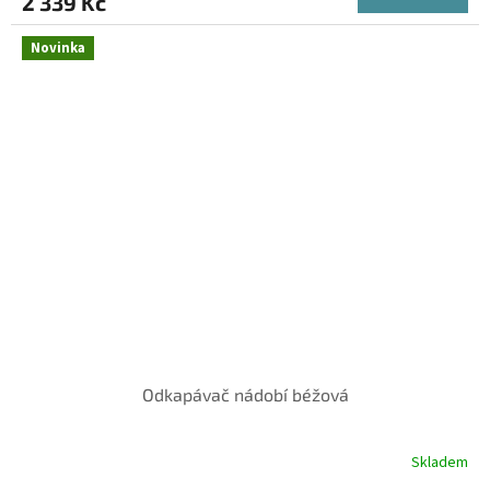
2 339 Kč
A
Novinka
Odkapávač nádobí béžová
Skladem