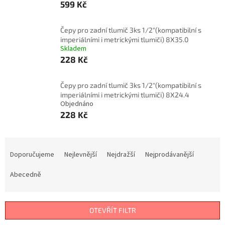
599 Kč
Čepy pro zadní tlumič 3ks 1/2"(kompatibilní s
imperiálními i metrickými tlumiči) 8X35.0
Skladem
228 Kč
Čepy pro zadní tlumič 3ks 1/2"(kompatibilní s
imperiálními i metrickými tlumiči) 8X24.4
Objednáno
228 Kč
Ř
a
Doporučujeme
Nejlevnější
Nejdražší
Nejprodávanější
z
e
Abecedně
n
í
p
OTEVŘÍT FILTR
r