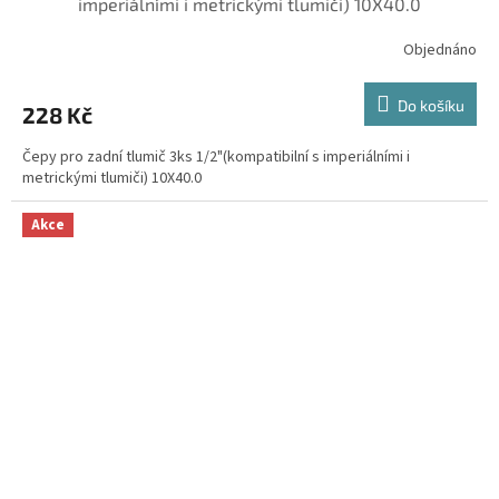
imperiálními i metrickými tlumiči) 10X40.0
Objednáno
Do košíku
228 Kč
Čepy pro zadní tlumič 3ks 1/2"(kompatibilní s imperiálními i
metrickými tlumiči) 10X40.0
Akce