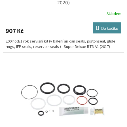
2020)
Skladem
Do košíku
907 Kč
200 hod/1 rok servisní kit (v balení air can seals, pistonseal, glide
rings, IFP seals, reservoir seals ) - Super Deluxe RT3 A1 (2017)