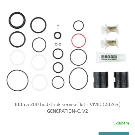
o
V
d
ý
u
p
k
i
t
s
ů
p
r
o
d
u
k
t
ů
100h a 200 hod/1 rok servisní kit - VIVID (2024+)
GENERATION-C, V2
Skladem