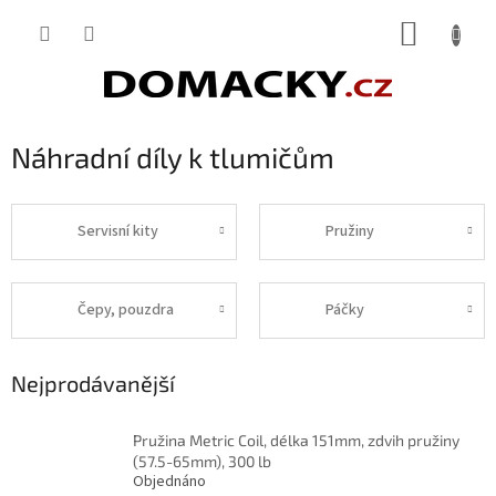
Přejít
NÁKUP
na
obsah
KOŠÍK
Náhradní díly k tlumičům
Servisní kity
Pružiny
Čepy, pouzdra
Páčky
Nejprodávanější
Pružina Metric Coil, délka 151mm, zdvih pružiny
(57.5-65mm), 300 lb
Objednáno