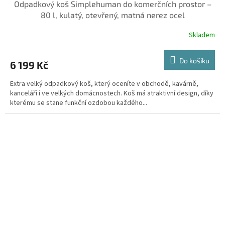
Odpadkový koš Simplehuman do komerčních prostor –
80 l, kulatý, otevřený, matná nerez ocel
Skladem
Do košíku
6 199 Kč
Extra velký odpadkový koš, který oceníte v obchodě, kavárně,
kanceláři i ve velkých domácnostech. Koš má atraktivní design, díky
kterému se stane funkční ozdobou každého...