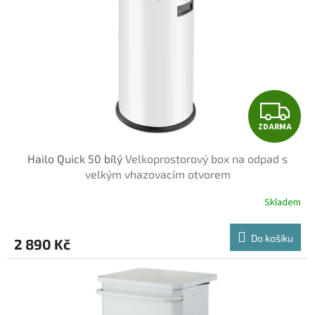
Z
ZDARMA
D
Hailo Quick 50 bílý
Velkoprostorový box na odpad s
A
velkým vhazovacím otvorem
R
Skladem
M
Do košíku
2 890 Kč
A