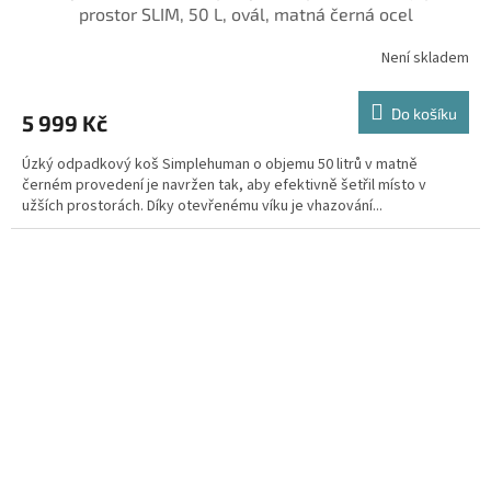
prostor SLIM, 50 L, ovál, matná černá ocel
Není skladem
Do košíku
5 999 Kč
Úzký odpadkový koš Simplehuman o objemu 50 litrů v matně
černém provedení je navržen tak, aby efektivně šetřil místo v
užších prostorách. Díky otevřenému víku je vhazování...