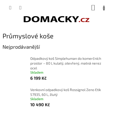
Přejít
NÁKUP
na
obsah
KOŠÍK
Průmyslové koše
Nejprodávanější
Odpadkový koš Simplehuman do komerčních
prostor – 80 l, kulatý, otevřený, matná nerez
ocel
Skladem
6 199 Kč
Venkovní odpadkový koš Rossignol Zeno Etik
57935, 60 L, žlutý
Skladem
10 490 Kč