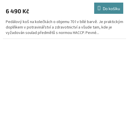
Do košíku
6 490 Kč
Pedálový koš na kolečkách o objemu 70 l v bílé barvě. Je praktickým
doplňkem v potravinářství a zdravotnictví a všude tam, kde je
vyžadován soulad předmětů s normou HACCP. Pevné...