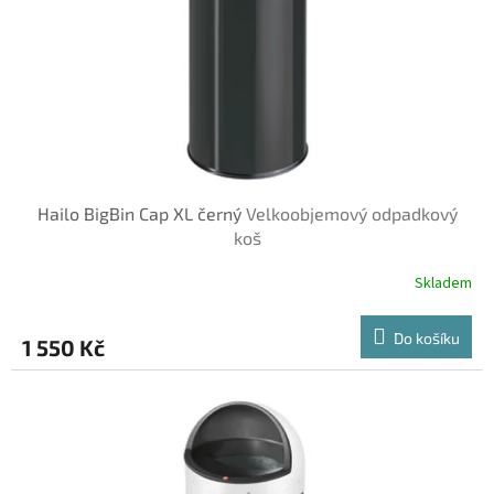
o
d
u
k
t
ů
Hailo BigBin Cap XL černý
Velkoobjemový odpadkový
koš
Skladem
Do košíku
1 550 Kč