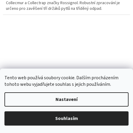
Collecmur a Collectrap značky Rossignol. Robustní zpracování je
určeno pro zavěšení tří držáků pytlů na tříděný odpad.
Tento web používá soubory cookie. Dalším procházením
tohoto webu vyjadřujete souhlas s jejich používáním.
Nastavení
Venkovní odpadkový koš Rossignol Zeno 57884 - 60 L,
Souhlasím
dřevo, žlutý