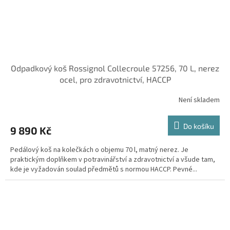
Odpadkový koš Rossignol Collecroule 57256, 70 L, nerez
ocel, pro zdravotnictví, HACCP
Není skladem
Do košíku
9 890 Kč
Pedálový koš na kolečkách o objemu 70 l, matný nerez. Je
praktickým doplňkem v potravinářství a zdravotnictví a všude tam,
kde je vyžadován soulad předmětů s normou HACCP. Pevné...