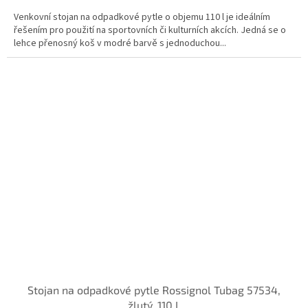
Venkovní stojan na odpadkové pytle o objemu 110 l je ideálním
řešením pro použití na sportovních či kulturních akcích. Jedná se o
lehce přenosný koš v modré barvě s jednoduchou...
Stojan na odpadkové pytle Rossignol Tubag 57534,
žlutý, 110 L