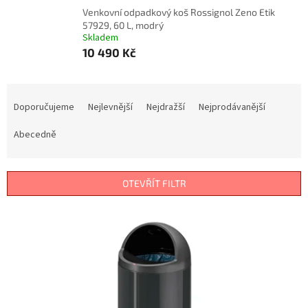
Venkovní odpadkový koš Rossignol Zeno Etik
57929, 60 L, modrý
Skladem
10 490 Kč
Ř
a
Doporučujeme
Nejlevnější
Nejdražší
Nejprodávanější
z
e
Abecedně
n
í
p
OTEVŘÍT FILTR
r
o
V
d
ý
u
p
k
i
t
s
ů
p
r