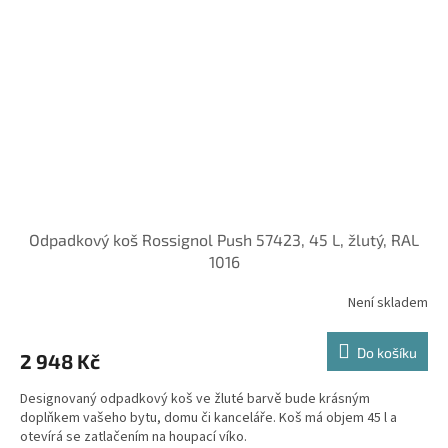
Odpadkový koš Rossignol Push 57423, 45 L, žlutý, RAL
1016
Není skladem
Do košíku
2 948 Kč
Designovaný odpadkový koš ve žluté barvě bude krásným
doplňkem vašeho bytu, domu či kanceláře. Koš má objem 45 l a
otevírá se zatlačením na houpací víko.