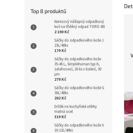
Det
Top 8 produktů
Nerezový nášlapný odpadkový
koš na tříděný odpad TORO 45l
2 190 Kč
Sáčky do odpadkového koše J
23L/40ks
179 Kč
V
Sáčky do odpadkového koše
35-45 L, Simplehuman typ K,
zatahovací, 20 ks v balení, 30
µm
279 Kč
Sáčky do odpadkového koše G
30L/40ks
202 Kč
Držák na kuchyňské utěrky
matná ocel
319 Kč
Sáčky do odpadkového koše X
10-12L/40ks