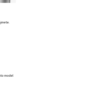
ejmete.
nto model