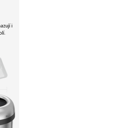
zují i
lí.