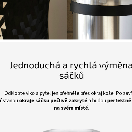
Jednoduchá a rychlá výměn
sáčků
Odklopte víko a pytel jen přehněte přes okraj koše. Po zav
zůstanou
okraje sáčku pečlivě zakryté
a budou
perfektně
na svém místě
.