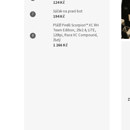
124 Kč
Sáček na praní bot
194 Kč
Plášť Pirelli Scorpion™ XC RH
Team Edition, 29x2.4, LITE,
120tpi, Race XC Compound,
žlutý
1 266 Kč