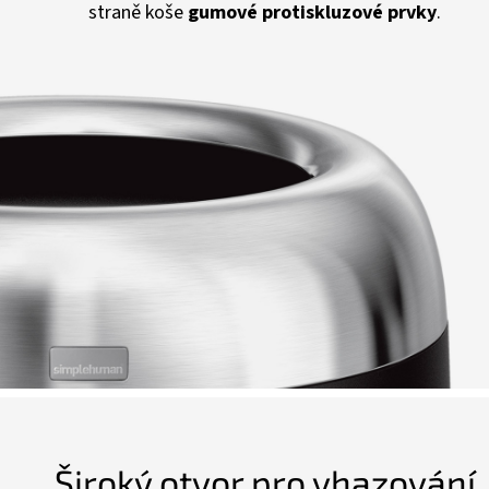
straně koše
gumové protiskluzové prvky
.
Široký otvor pro vhazování