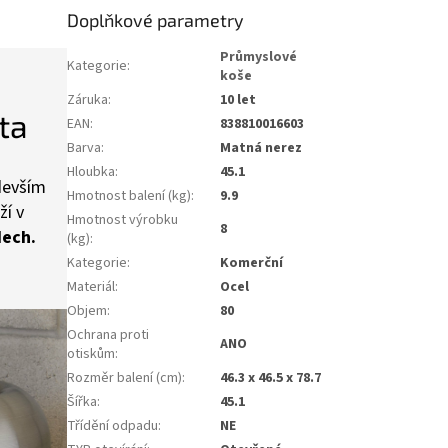
Doplňkové parametry
Průmyslové
Kategorie
:
koše
Záruka
:
10 let
ta
EAN
:
838810016603
Barva
:
Matná nerez
Hloubka
:
45.1
devším
Hmotnost balení (kg)
:
9.9
ží v
Hmotnost výrobku
8
dech.
(kg)
:
Kategorie
:
Komerční
Materiál
:
Ocel
Objem
:
80
Ochrana proti
ANO
otiskům
:
Rozměr balení (cm)
:
46.3 x 46.5 x 78.7
Šířka
:
45.1
Třídění odpadu
:
NE