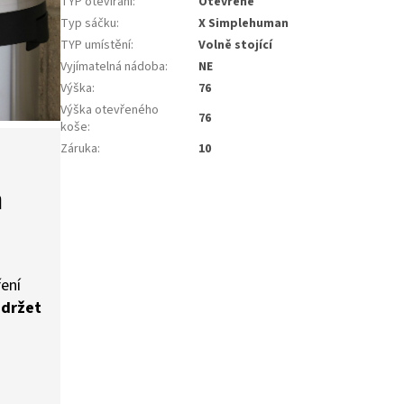
TYP otevírání
:
Otevřené
Typ sáčku
:
X Simplehuman
TYP umístění
:
Volně stojící
Vyjímatelná nádoba
:
NE
Výška
:
76
Výška otevřeného
76
koše
:
Záruka
:
10
a
ření
 držet