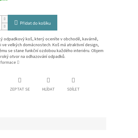
Přidat do košíku
ký odpadkový koš, který oceníte v obchodě, kavárně,
 i ve velkých domácnostech. Koš má atraktivní design,
rému se stane funkční ozdobou každého interiéru. Objem
 široký otvor na odhazování odpadků.
informace
ZEPTAT SE
HLÍDAT
SDÍLET