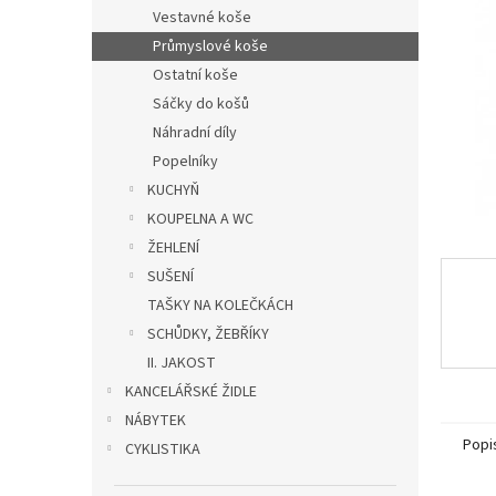
n
Vestavné koše
e
Průmyslové koše
l
Ostatní koše
Sáčky do košů
Náhradní díly
Popelníky
KUCHYŇ
KOUPELNA A WC
ŽEHLENÍ
SUŠENÍ
TAŠKY NA KOLEČKÁCH
SCHŮDKY, ŽEBŘÍKY
II. JAKOST
KANCELÁŘSKÉ ŽIDLE
NÁBYTEK
Popi
CYKLISTIKA