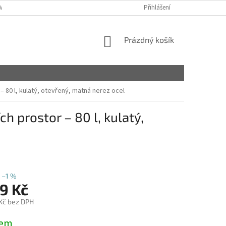
VY
Přihlášení
NÁKUPNÍ
Prázdný košík
KOŠÍK
80 l, kulatý, otevřený, matná nerez ocel
prostor – 80 l, kulatý,
–1 %
9 Kč
 Kč bez DPH
dem