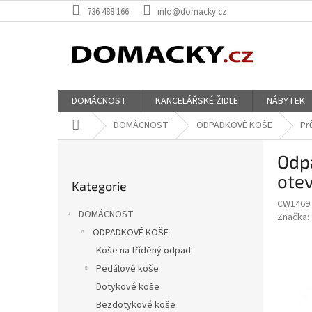
Přejít
736 488 166
info@domacky.cz
na
obsah
DOMÁCNOST
KANCELÁŘSKÉ ŽIDLE
NÁBYTEK
Domů
DOMÁCNOST
ODPADKOVÉ KOŠE
Pr
P
Odpa
o
Přeskočit
s
otev
Kategorie
kategorie
t
CW1469
r
DOMÁCNOST
Značka:
a
ODPADKOVÉ KOŠE
n
Koše na tříděný odpad
n
í
Pedálové koše
p
Dotykové koše
a
Bezdotykové koše