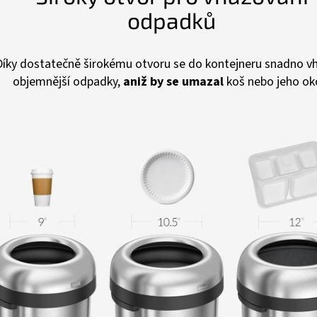
odpadků
Díky dostatečně širokému otvoru se do kontejneru snadno vha
objemnější odpadky,
aniž by se umazal
koš nebo jeho oko