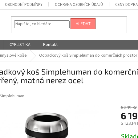
OBCHODNÍ PODMÍNKY
OCHRANA OSOBNÍCH ÚDAJŮ
CENY DOPRA
HLEDAT
CYKLISTIKA
Kontakt
ůmyslové koše
Odpadkový koš Simplehuman do komerčních prostor – 
dkový koš Simplehuman do komerčních 
řený, matná nerez ocel
Simplehuman
6 299 Kč
6 19
5 123,14
Měrná
Skla
cena: