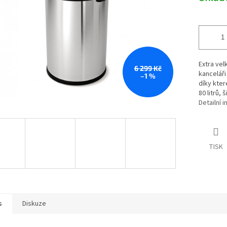
Extra vel
6 299 Kč
kanceláři
–1 %
díky kte
80 litrů,
Detailní 
TISK
s
Diskuze