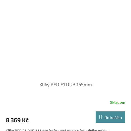
Kliky RED E1 DUB 165mm
Skladem
Do košíku
8 369 Kč
Kliky RED E1 DUB 165mm (středová osa a převodníky nejsou