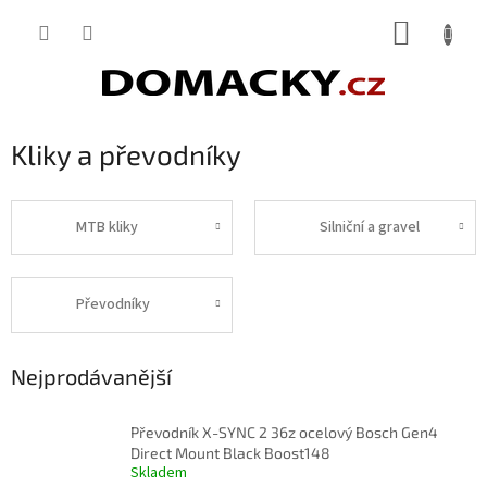
Přejít
NÁKUP
na
obsah
KOŠÍK
Kliky a převodníky
MTB kliky
Silniční a gravel
Převodníky
Nejprodávanější
Převodník X-SYNC 2 36z ocelový Bosch Gen4
Direct Mount Black Boost148
Skladem