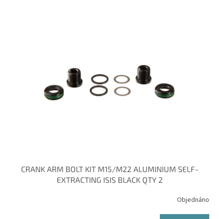
o
V
d
ý
u
p
k
i
t
s
ů
p
r
o
d
u
k
t
ů
CRANK ARM BOLT KIT M15/M22 ALUMINIUM SELF-
EXTRACTING ISIS BLACK QTY 2
Objednáno