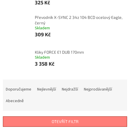
325 Kč
Převodník X-SYNC 2 34z 104 BCD ocelový Eagle,
černý
Skladem
309 Kč
Kliky FORCE E1 DUB 170mm
Skladem
3 358 Kč
Ř
a
Doporučujeme
Nejlevnější
Nejdražší
Nejprodávanější
z
e
Abecedně
n
í
p
OTEVŘÍT FILTR
r