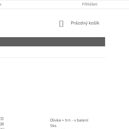
VY
Přihlášení
NÁKUPNÍ
Prázdný košík
KOŠÍK
ED
Olivka + trn - v balení
OR
5ks