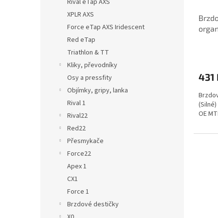
Rival eTap AXS
XPLR AXS
Brzd
Force eTap AXS Iridescent
organ
Trai
Red eTap
Triathlon & TT
Kliky, převodníky
431 
Osy a pressfity
Objímky, gripy, lanka
Brzdov
Rival 1
(Silné
OE MT
Rival22
Red22
Přesmykače
Force22
Apex 1
CX1
Force 1
Brzdové destičky
X0