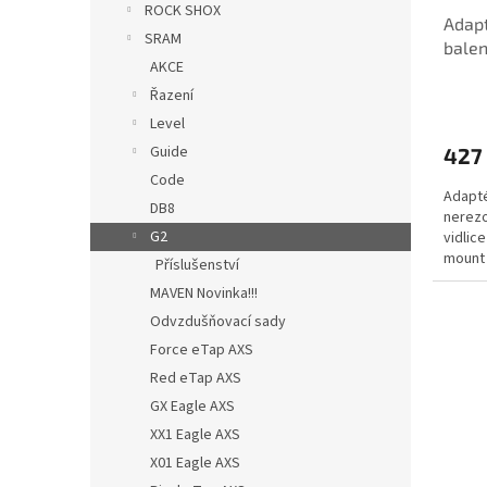
u
ROCK SHOX
Adapt
k
SRAM
balen
t
AKCE
(nejd
ů
Řazení
Level
Guide
427
Code
Adapté
DB8
nerezo
G2
vidlic
mount 
Příslušenství
MAVEN Novinka!!!
Odvzdušňovací sady
Force eTap AXS
Red eTap AXS
GX Eagle AXS
XX1 Eagle AXS
X01 Eagle AXS