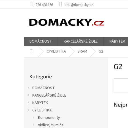
Přejít
736 488 166
info@domacky.cz
na
obsah
DOMÁCNOST
KANCELÁŘSKÉ ŽIDLE
NÁBYTEK
Domů
CYKLISTIKA
SRAM
G2
P
G2
o
Přeskočit
s
Kategorie
kategorie
t
r
DOMÁCNOST
a
KANCELÁŘSKÉ ŽIDLE
n
NÁBYTEK
Nejpr
n
í
CYKLISTIKA
p
Komponenty
a
Vidlice, tlumiče