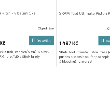
a + trn - v balení 5ks
SRAM Tool Ultimate Piston 
Objednáno
O
Do košíku
Do
 Kč
1 497 Kč
vek a trnů - (v balení 5 trnů, 5 olivek, 1
SRAM Tool Ultimate Piston Press (
X) - pro AVID a SRAM brzdy
pushes pistons back for pad repl
& bleeding) - Universal
O
v
l
á
d
a
c
í