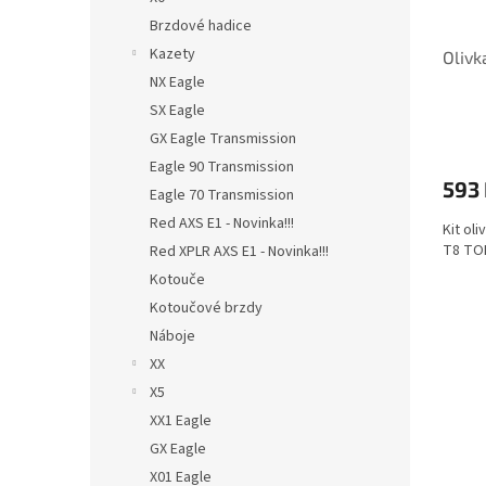
Brzdové hadice
Kazety
Olivk
NX Eagle
SX Eagle
GX Eagle Transmission
Eagle 90 Transmission
593
Eagle 70 Transmission
Red AXS E1 - Novinka!!!
Kit oli
T8 TOR
Red XPLR AXS E1 - Novinka!!!
Kotouče
Kotoučové brzdy
Náboje
XX
X5
XX1 Eagle
GX Eagle
X01 Eagle