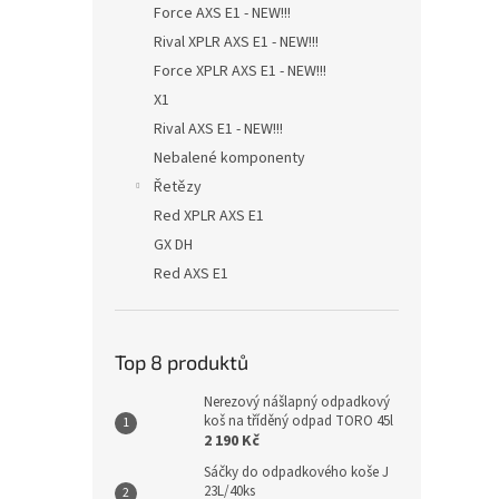
Force AXS E1 - NEW!!!
Rival XPLR AXS E1 - NEW!!!
Force XPLR AXS E1 - NEW!!!
X1
Rival AXS E1 - NEW!!!
Nebalené komponenty
Řetězy
Red XPLR AXS E1
GX DH
Red AXS E1
Top 8 produktů
Nerezový nášlapný odpadkový
koš na tříděný odpad TORO 45l
2 190 Kč
Sáčky do odpadkového koše J
23L/40ks