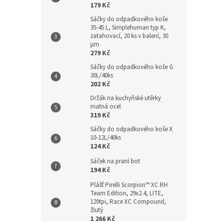
179 Kč
Sáčky do odpadkového koše
35-45 L, Simplehuman typ K,
zatahovací, 20 ks v balení, 30
µm
279 Kč
Sáčky do odpadkového koše G
30L/40ks
202 Kč
Držák na kuchyňské utěrky
matná ocel
319 Kč
Sáčky do odpadkového koše X
10-12L/40ks
124 Kč
Sáček na praní bot
194 Kč
Plášť Pirelli Scorpion™ XC RH
Team Edition, 29x2.4, LITE,
120tpi, Race XC Compound,
žlutý
1 266 Kč