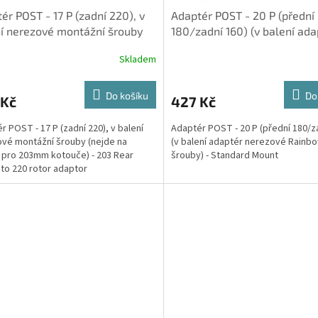
ér POST - 17 P (zadní 220), v
Adaptér POST - 20 P (přední
í nerezové montážní šrouby
180/zadní 160) (v balení ada
e na vidlice pro 2
nerezové Rainbow šrouby) - 
Skladem
Do košíku
Do
 Kč
427 Kč
r POST - 17 P (zadní 220), v balení
Adaptér POST - 20 P (přední 180/z
vé montážní šrouby (nejde na
(v balení adaptér nerezové Rainb
e pro 203mm kotouče) - 203 Rear
šrouby) - Standard Mount
to 220 rotor adaptor