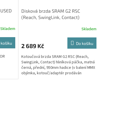
(USED
Disková brzda SRAM G2 RSC
(Reach, SwingLink, Contact)
hliníková páčka, matná černá,
Skladem
Skladem
přední
 košíku
Do košíku
2 689 Kč
FOR
Kotoučová brzda SRAM G2 RSC (Reach,
SwingLink, Contact) hliníková páčka, matná
černá, přední, 950mm hadice (v balení MMX
objímka, kotouč/adaptér prodáván
samostatně) A2