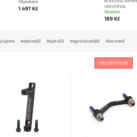
BLEEDING BRAKE
Objednáno
UNIVERSAL
1 497 Kč
Skladem
189 Kč
učujeme
Nejlevnější
Nejdražší
Nejprodávanější
Abecedně
OTEVŘÍT FILTR