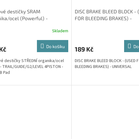
ové destičky SRAM
DISC BRAKE BLEED BLOCK - 
ika/ocel (Powerful) -
FOR BLEEDING BRAKES) -
l/GUIDE/G2/LEVEL 4PISTON
UNIVERSAL
Skladem
Do košíku
Do
Kč
189 Kč
é destičky STŘEDNÍ organika/ocel
DISC BRAKE BLEED BLOCK - (USED 
) - TRAIL/GUIDE/G2/LEVEL 4PISTON -
BLEEDING BRAKES) - UNIVERSAL
B Pad