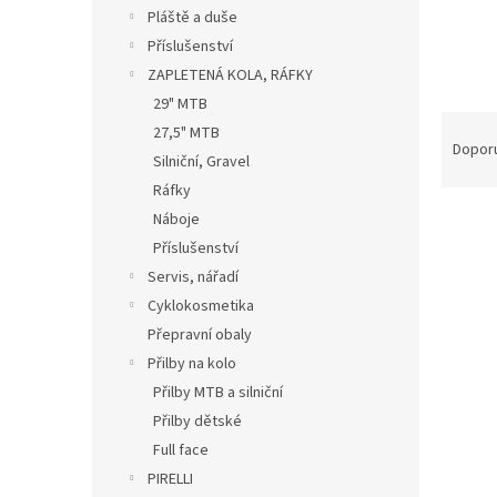
n
Pláště a duše
e
Příslušenství
l
ZAPLETENÁ KOLA, RÁFKY
29" MTB
Ř
27,5" MTB
a
Dopor
Silniční, Gravel
z
Ráfky
e
n
Náboje
í
Příslušenství
p
Servis, nářadí
V
r
ý
Cyklokosmetika
o
p
Přepravní obaly
d
i
Přilby na kolo
u
s
k
Přilby MTB a silniční
p
t
Přilby dětské
r
ů
o
Full face
d
PIRELLI