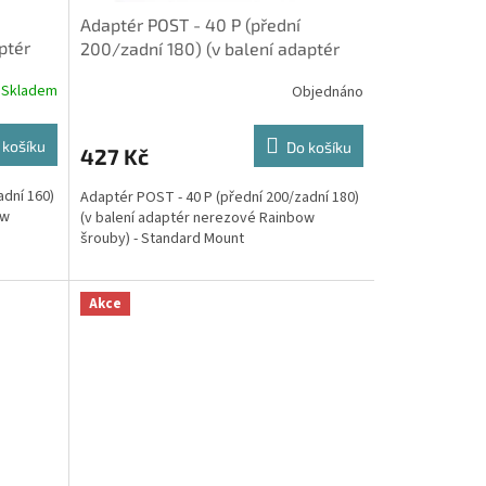
Adaptér POST - 40 P (přední
ptér
200/zadní 180) (v balení adaptér
St
nerezové Rainbow šrouby) - St
Skladem
Objednáno
 košíku
Do košíku
427 Kč
adní 160)
Adaptér POST - 40 P (přední 200/zadní 180)
ow
(v balení adaptér nerezové Rainbow
šrouby) - Standard Mount
Akce