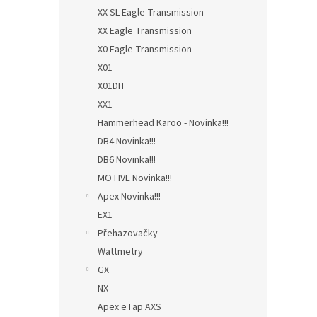
XX SL Eagle Transmission
XX Eagle Transmission
X0 Eagle Transmission
X01
X01DH
XX1
Hammerhead Karoo - Novinka!!!
DB4 Novinka!!!
DB6 Novinka!!!
MOTIVE Novinka!!!
Apex Novinka!!!
EX1
Přehazovačky
Wattmetry
GX
NX
Apex eTap AXS