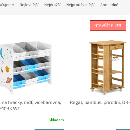
učujeme
Nejlevnější
Nejdražší
Nejprodávanější
Abecedně
OTEVŘÍT FILTR
 na hračky, mdf, vícebarevná,
Regál, bambus, přírodní, DR
E1033 WT
Skladem