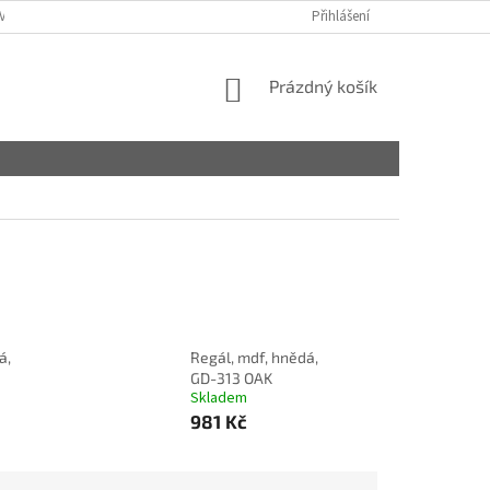
VY
Přihlášení
NÁKUPNÍ
Prázdný košík
KOŠÍK
á,
Regál, mdf, hnědá,
GD-313 OAK
Skladem
981 Kč