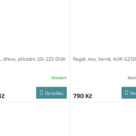
, dřevo, přírodní, GD-225 OLW
Regál, kov, černá, AUR-G212
Skladem
Není
Do košíku
Do
Kč
790 Kč