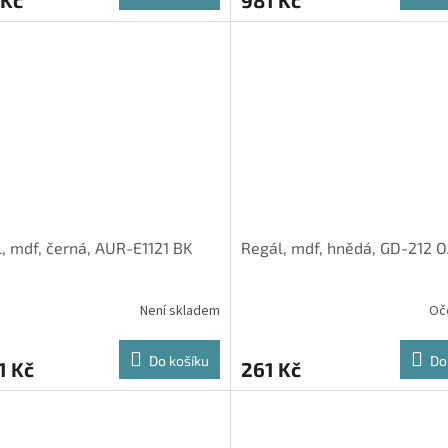
, mdf, černá, AUR-E1121 BK
Regál, mdf, hnědá, GD-212 
Není skladem
Oč
Do košíku
Do
1 Kč
261 Kč