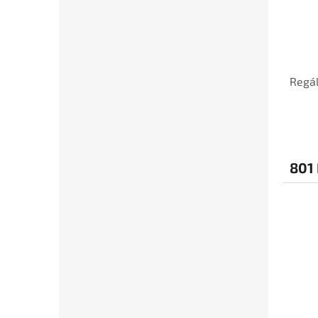
Regál
801