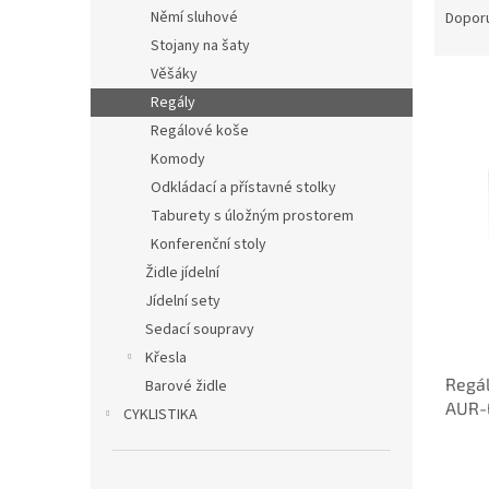
n
a
Němí sluhové
Dopor
e
z
Stojany na šaty
l
e
Věšáky
n
Regály
í
Regálové koše
p
V
r
Komody
ý
o
Odkládací a přístavné stolky
p
d
Taburety s úložným prostorem
i
u
s
Konferenční stoly
k
p
Židle jídelní
t
r
Jídelní sety
ů
o
Sedací soupravy
d
Křesla
u
Regál
k
Barové židle
AUR-
t
CYKLISTIKA
ů