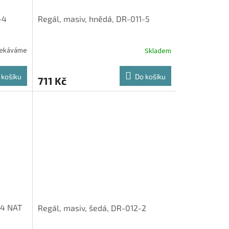
-4
Regál, masiv, hnědá, DR-011-5
ekáváme
Skladem
 košíku
Do košíku
711 Kč
34 NAT
Regál, masiv, šedá, DR-012-2