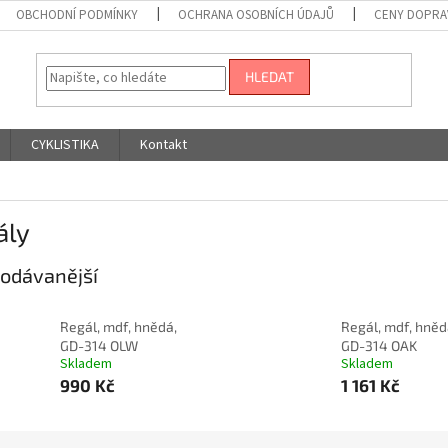
OBCHODNÍ PODMÍNKY
OCHRANA OSOBNÍCH ÚDAJŮ
CENY DOPRA
HLEDAT
CYKLISTIKA
Kontakt
ály
odávanější
Regál, mdf, hnědá,
Regál, mdf, hněd
GD-314 OLW
GD-314 OAK
Skladem
Skladem
990 Kč
1 161 Kč