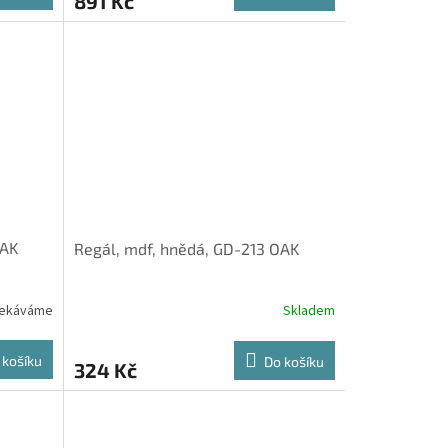
891 Kč
OAK
Regál, mdf, hnědá, GD-213 OAK
ekáváme
Skladem
 košíku
Do košíku
324 Kč