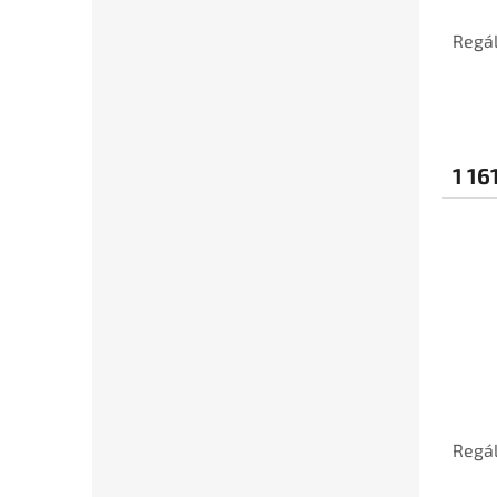
Regál
1 16
Regál