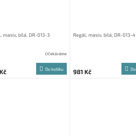
, masiv, bílá, DR-013-3
Regál, masiv, bílá, DR-013-4
Očekáváme
Do košíku
Do
 Kč
981 Kč