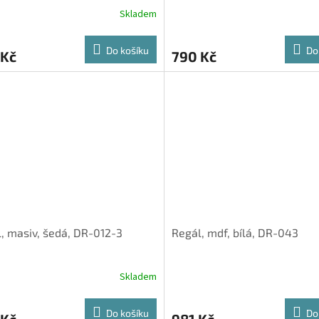
Skladem
Do košíku
Do
 Kč
790 Kč
, masiv, šedá, DR-012-3
Regál, mdf, bílá, DR-043
Skladem
Do košíku
Do
 Kč
981 Kč