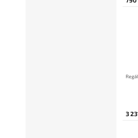
Regál
3 23