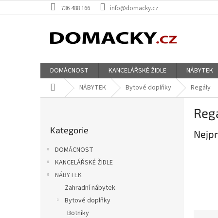
Přejít
736 488 166
info@domacky.cz
na
obsah
DOMÁCNOST
KANCELÁŘSKÉ ŽIDLE
NÁBYTEK
Domů
NÁBYTEK
Bytové doplňky
Regály
P
Reg
o
Přeskočit
s
Kategorie
kategorie
Nejpr
t
r
DOMÁCNOST
a
KANCELÁŘSKÉ ŽIDLE
n
NÁBYTEK
n
í
Zahradní nábytek
p
Bytové doplňky
a
Botníky
Ř