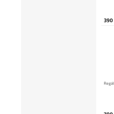
390
Regál
790