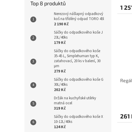
Top 8 produktů
1 25
Nerezový nášlapný odpadkový
koš na tříděný odpad TORO 45l
2 190 Kč
Sáčky do odpadkového koše J
23L/40ks
179 Kč
Sáčky do odpadkového koše
35-45 L, Simplehuman typ K,
zatahovací, 20 ks v balení, 30
µm
279 Kč
Sáčky do odpadkového koše G
Regál
30L/40ks
202 Kč
Držák na kuchyňské utěrky
matná ocel
319 Kč
261 
Sáčky do odpadkového koše X
10-12L/40ks
124 Kč