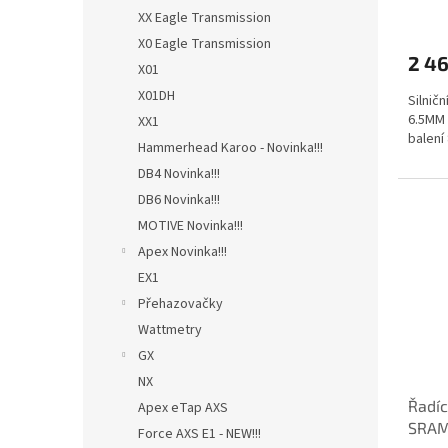
XX Eagle Transmission
X0 Eagle Transmission
2 46
X01
X01DH
Silnič
6.5MM 
XX1
balení
Hammerhead Karoo - Novinka!!!
DB4 Novinka!!!
DB6 Novinka!!!
MOTIVE Novinka!!!
Apex Novinka!!!
EX1
Přehazovačky
Wattmetry
GX
NX
Řadíc
Apex eTap AXS
SRAM 
Force AXS E1 - NEW!!!