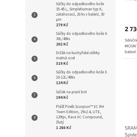
Sáčky do odpadkového koše
BLAC
35-45 L, Simplehuman typ K,
zatahovací, 20 ks v balení, 30
µm
279 Kč
2 73
Sáčky do odpadkového koše G
30L/40ks
Silnič
202 Kč
MOUNT 
balení
Držák na kuchyňské utěrky
matná ocel
319 Kč
Sáčky do odpadkového koše X
10-12L/40ks
124 Kč
Sáček na praní bot
194 Kč
Plášť Pirelli Scorpion™ XC RH
Team Edition, 29x2.4, LITE,
120tpi, Race XC Compound,
žlutý
1 266 Kč
SRAM
Spid