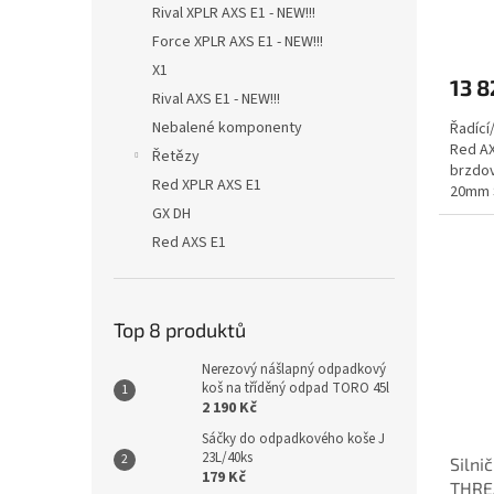
Rival XPLR AXS E1 - NEW!!!
Force XPLR AXS E1 - NEW!!!
X1
13 8
Rival AXS E1 - NEW!!!
Nebalené komponenty
Řadící
Red AX
Řetězy
brzdov
Red XPLR AXS E1
20mm S
součás
GX DH
Red AXS E1
Top 8 produktů
Nerezový nášlapný odpadkový
koš na tříděný odpad TORO 45l
2 190 Kč
Sáčky do odpadkového koše J
23L/40ks
Silni
179 Kč
THRE