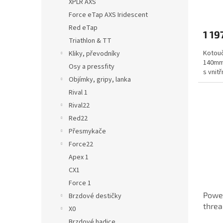
XPLR AXS
zámk
Force eTap AXS Iridescent
Red eTap
1 19
Triathlon & TT
Kotouč
Kliky, převodníky
140mm 
Osy a pressfity
s vnit
Objímky, gripy, lanka
Rival 1
Rival22
Red22
Přesmykače
Force22
Apex 1
CX1
Force 1
Power
Brzdové destičky
threa
X0
Brzdové hadice