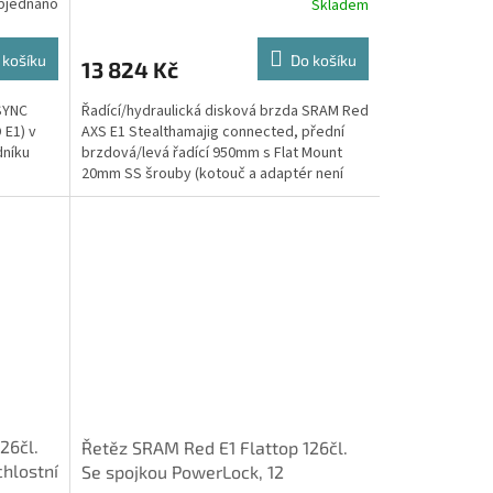
bjednáno
Skladem
 košíku
Do košíku
13 824 Kč
SYNC
Řadící/hydraulická disková brzda SRAM Red
 E1) v
AXS E1 Stealthamajig connected, přední
dníku
brzdová/levá řadící 950mm s Flat Mount
20mm SS šrouby (kotouč a adaptér není
součástí balení)
26čl.
Řetěz SRAM Red E1 Flattop 126čl.
chlostní
Se spojkou PowerLock, 12