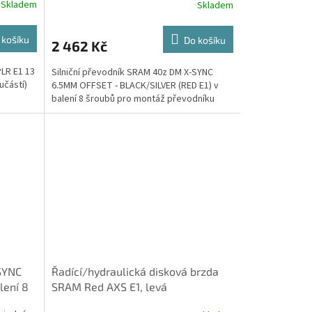
Skladem
Skladem
 košíku
Do košíku
2 462 Kč
LR E1 13
Silniční převodník SRAM 40z DM X-SYNC
učástí)
6.5MM OFFSET - BLACK/SILVER (RED E1) v
balení 8 šroubů pro montáž převodníku
SYNC
Řadící/hydraulická disková brzda
lení 8
SRAM Red AXS E1, levá