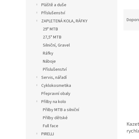
n
Pláště a duše
e
Ř
Příslušenství
l
a
Dopor
ZAPLETENÁ KOLA, RÁFKY
z
29" MTB
e
27,5" MTB
n
Silniční, Gravel
í
p
Ráfky
V
r
Náboje
ý
o
Příslušenství
p
d
i
Servis, nářadí
u
s
Cyklokosmetika
k
p
Přepravní obaly
t
r
ů
Přilby na kolo
o
Přilby MTB a silniční
d
u
Přilby dětské
Kazet
k
Full face
rychl
t
PIRELLI
ů