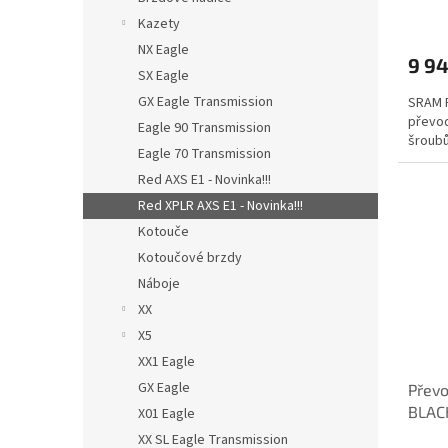
Kazety
NX Eagle
9 94
SX Eagle
GX Eagle Transmission
SRAM P
převod
Eagle 90 Transmission
šroubů
Eagle 70 Transmission
Red AXS E1 - Novinka!!!
Red XPLR AXS E1 - Novinka!!!
Kotouče
Kotoučové brzdy
Náboje
XX
X5
XX1 Eagle
GX Eagle
Přev
BLACK
X01 Eagle
šroub
XX SL Eagle Transmission