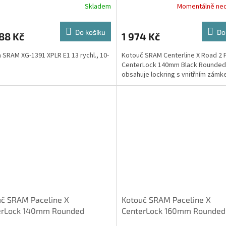
Skladem
Momentálně ne
Do košíku
Do
88 Kč
1 974 Kč
 SRAM XG-1391 XPLR E1 13 rychl., 10-
Kotouč SRAM Centerline X Road 2 
CenterLock 140mm Black Rounded 
obsahuje lockring s vnitřním zámk
uč SRAM Paceline X
Kotouč SRAM Paceline X
erLock 140mm Rounded
CenterLock 160mm Rounded
ní obsahuje lockring s vnitřním
(balení obsahuje lockring s 