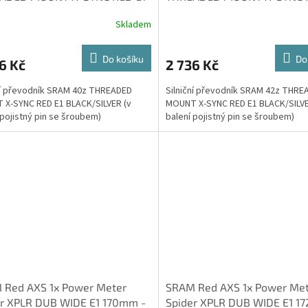
K/SILVER
BLACK/SILVER
Skladem
Do košíku
Do
6 Kč
2 736 Kč
ní převodník SRAM 40z THREADED
Silniční převodník SRAM 42z THRE
X-SYNC RED E1 BLACK/SILVER (v
MOUNT X-SYNC RED E1 BLACK/SILVE
 pojistný pin se šroubem)
balení pojistný pin se šroubem)
 Red AXS 1x Power Meter
SRAM Red AXS 1x Power Me
er XPLR DUB WIDE E1 170mm -
Spider XPLR DUB WIDE E1 1