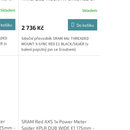
BLACK/SILVER
Skladem
Skladem
 košíku
Do košíku
2 736 Kč
ADED
Silniční převodník SRAM 44z THREADED
R (v
MOUNT X-SYNC RED E1 BLACK/SILVER (v
balení pojistný pin se šroubem)
ter
SRAM Red AXS 1x Power Meter
725mm -
Spider XPLR DUB WIDE E1 175mm -