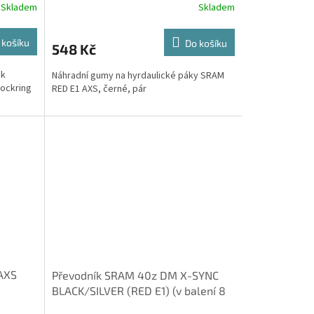
Skladem
Skladem
 košíku
Do košíku
548 Kč
ck
Náhradní gumy na hyrdaulické páky SRAM
ockring
RED E1 AXS, černé, pár
AXS
Převodník SRAM 40z DM X-SYNC
BLACK/SILVER (RED E1) (v balení 8
šroubů pro uchycení)