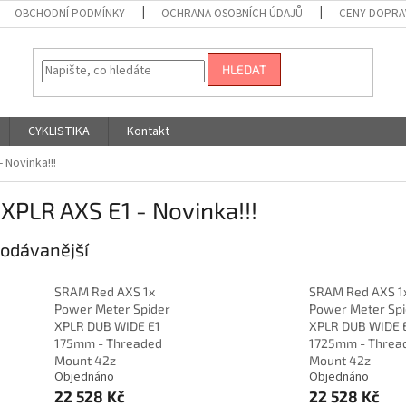
OBCHODNÍ PODMÍNKY
OCHRANA OSOBNÍCH ÚDAJŮ
CENY DOPRA
HLEDAT
CYKLISTIKA
Kontakt
 Novinka!!!
XPLR AXS E1 - Novinka!!!
odávanější
SRAM Red AXS 1x
SRAM Red AXS 1
Power Meter Spider
Power Meter Spi
XPLR DUB WIDE E1
XPLR DUB WIDE 
175mm - Threaded
1725mm - Threa
Mount 42z
Mount 42z
Objednáno
Objednáno
22 528 Kč
22 528 Kč