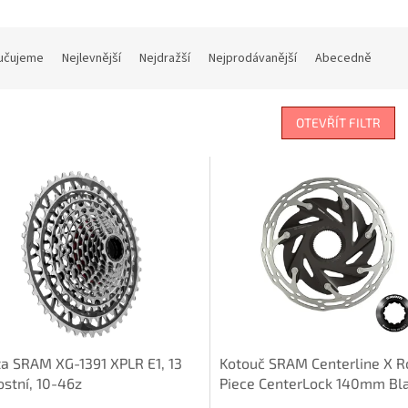
učujeme
Nejlevnější
Nejdražší
Nejprodávanější
Abecedně
OTEVŘÍT FILTR
a SRAM XG-1391 XPLR E1, 13
Kotouč SRAM Centerline X R
ostní, 10-46z
Piece CenterLock 140mm Bl
Rounded (balení obsahuje l