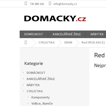
Přejít
736 488 166
info@domacky.cz
na
obsah
DOMÁCNOST
KANCELÁŘSKÉ ŽIDLE
NÁBYTEK
Domů
CYKLISTIKA
SRAM
Red XPLR AXS E1 -
P
Red 
o
Přeskočit
s
Kategorie
kategorie
Nejpr
t
r
DOMÁCNOST
a
KANCELÁŘSKÉ ŽIDLE
n
NÁBYTEK
n
í
CYKLISTIKA
p
Komponenty
a
Vidlice, tlumiče