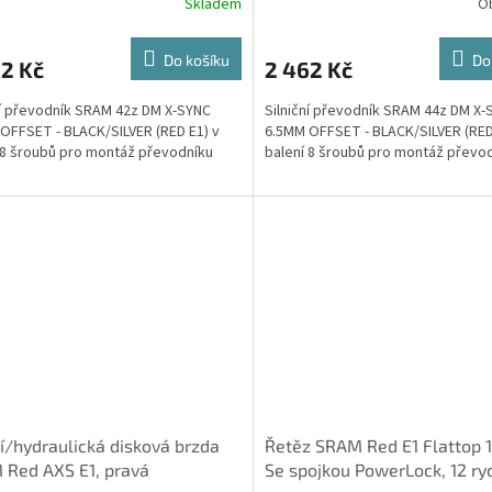
Skladem
O
Do košíku
Do
2 Kč
2 462 Kč
ní převodník SRAM 42z DM X-SYNC
Silniční převodník SRAM 44z DM X-
OFFSET - BLACK/SILVER (RED E1) v
6.5MM OFFSET - BLACK/SILVER (RED
 8 šroubů pro montáž převodníku
balení 8 šroubů pro montáž převo
í/hydraulická disková brzda
Řetěz SRAM Red E1 Flattop 1
Red AXS E1, pravá
Se spojkou PowerLock, 12 ry