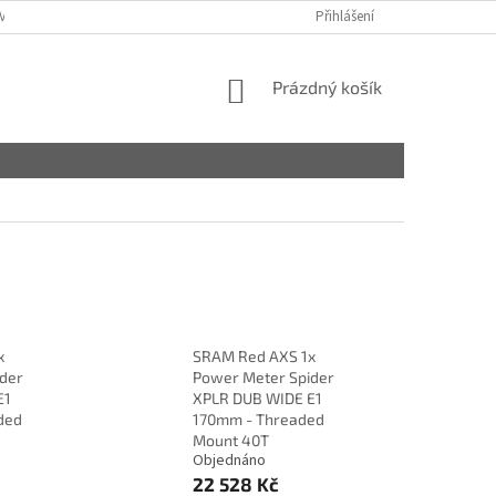
VY
Přihlášení
NÁKUPNÍ
Prázdný košík
KOŠÍK
x
SRAM Red AXS 1x
der
Power Meter Spider
E1
XPLR DUB WIDE E1
ded
170mm - Threaded
Mount 40T
Objednáno
22 528 Kč