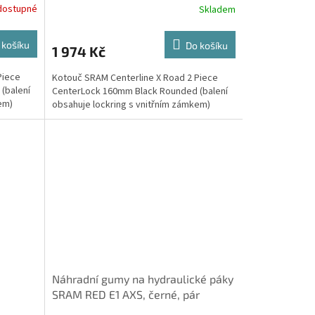
dostupné
Skladem
 košíku
Do košíku
1 974 Kč
Piece
Kotouč SRAM Centerline X Road 2 Piece
(balení
CenterLock 160mm Black Rounded (balení
em)
obsahuje lockring s vnitřním zámkem)
Náhradní gumy na hydraulické páky
SRAM RED E1 AXS, černé, pár
vnitřním