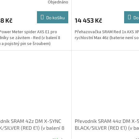
Objednáno
Do košíku
Do
8 Kč
14 453 Kč
ower Meter spider AXS E1 pro
Přehazovačka SRAM Red 1x AXS XP
níky se závitem - Red (v balení 8
rychlostní Max 46z (baterie není so
 a pojistný pin se šroubem)
odník SRAM 42z DM X-SYNC
Převodník SRAM 44z DM X-
/SILVER (RED E1) (v balení 8
BLACK/SILVER (RED E1) (v ba
ů pro uchycení)
šroubů pro uchycení)