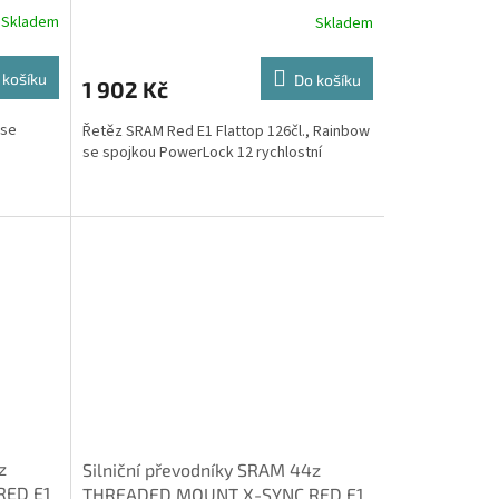
rychlostní, Rainbow
Skladem
Skladem
 košíku
Do košíku
1 902 Kč
 se
Řetěz SRAM Red E1 Flattop 126čl., Rainbow
se spojkou PowerLock 12 rychlostní
z
Silniční převodníky SRAM 44z
ED E1
THREADED MOUNT X-SYNC RED E1