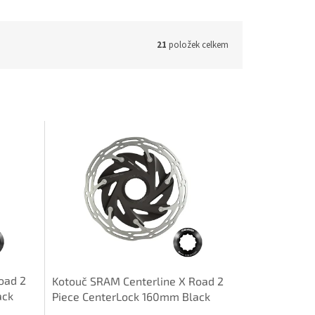
21
položek celkem
oad 2
Kotouč SRAM Centerline X Road 2
ack
Piece CenterLock 160mm Black
ock
Rounded (balení obsahuje lock