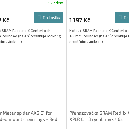
Skladem
e
zámke
Do košíku
Do
7 Kč
1 197 Kč
 SRAM Paceline X CenterLock
Kotouč SRAM Paceline X CenterLo
Rounded (balení obsahuje lockring
160mm Rounded (balení obsahuje l
řním zámkem)
s vnitřním zámkem)
 Meter spider AXS E1 for
Přehazovačka SRAM Red 1x 
ded mount chainrings - Red
XPLR E1 13 rychl. max 46z