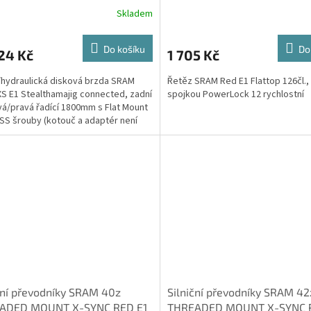
Skladem
Do košíku
Do
24 Kč
1 705 Kč
/hydraulická disková brzda SRAM
Řetěz SRAM Red E1 Flattop 126čl.,
S E1 Stealthamajig connected, zadní
spojkou PowerLock 12 rychlostní
á/pravá řadící 1800mm s Flat Mount
S šrouby (kotouč a adaptér není
tí balení)
ční převodníky SRAM 40z
Silniční převodníky SRAM 42
ADED MOUNT X-SYNC RED E1
THREADED MOUNT X-SYNC R