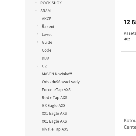
ROCK SHOX
SRAM
AKCE
12 6
Řazení
Kazeta
Level
46z
Guide
Code
DB8
G2
MAVEN Novinka!!!
Odvzdušňovací sady
Force eTap AXS
Red eTap AXS
GX Eagle AXS
XX1 Eagle AXS
Koto
X01 Eagle AXS
Cent
Rival eTap AXS
(bale