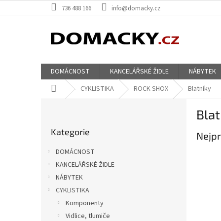
Přejít
736 488 166
info@domacky.cz
na
obsah
DOMÁCNOST
KANCELÁŘSKÉ ŽIDLE
NÁBYTEK
Domů
CYKLISTIKA
ROCK SHOX
Blatníky
P
Blat
o
Přeskočit
s
Kategorie
kategorie
Nejpr
t
r
DOMÁCNOST
a
KANCELÁŘSKÉ ŽIDLE
n
NÁBYTEK
n
í
CYKLISTIKA
p
Komponenty
a
Vidlice, tlumiče