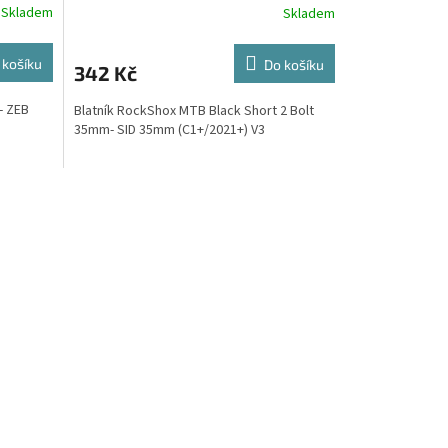
Skladem
Skladem
 košíku
Do košíku
342 Kč
- ZEB
Blatník RockShox MTB Black Short 2 Bolt
35mm- SID 35mm (C1+/2021+) V3