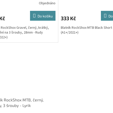
Objednáno
Do košíku
Do
Kč
333 Kč
k RockShox Gravel, černý, krátký,
Blatník RockShox MTB Black Short 
ní na 3 šrouby, 28mm - Rudy
(A1+/2021+)
022+)
ík RockShox MTB, černý,
y, 3 šrouby - Lyrik
2023+),Pike (C1+/2023+)