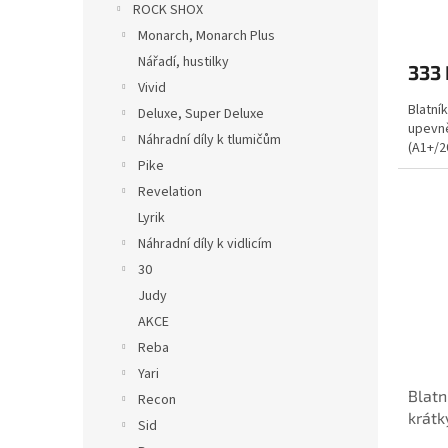
ROCK SHOX
Monarch, Monarch Plus
Nářadí, hustilky
333 
Vivid
Blatní
Deluxe, Super Deluxe
upevně
Náhradní díly k tlumičům
(A1+/2
Pike
Revelation
Lyrik
Náhradní díly k vidlicím
30
Judy
AKCE
Reba
Yari
Blatn
Recon
krátk
Sid
(D1+/