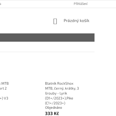
VY
Přihlášení
NÁKUPNÍ
Prázdný košík
KOŠÍK
x MTB
Blatník RockShox
rt 2
MTB, černý, krátky, 3
šrouby - Lyrik
+) V3
(D1+/2023+),Pike
(C1+/2023+)
Objednáno
333 Kč