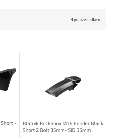
4
položek celkem
Short -
Blatník RockShox MTB Fender Black
Short 2 Bolt 35mm- SID 35mm
(C1+/2021+) V3