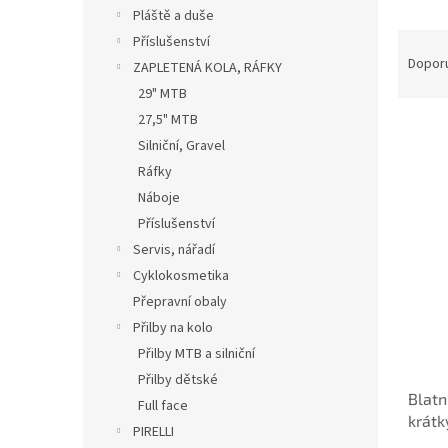
n
Pláště a duše
e
Ř
Příslušenství
l
a
Dopor
ZAPLETENÁ KOLA, RÁFKY
z
29" MTB
e
27,5" MTB
n
Silniční, Gravel
í
p
Ráfky
V
r
Náboje
ý
o
Příslušenství
p
d
i
Servis, nářadí
u
s
Cyklokosmetika
k
p
Přepravní obaly
t
r
ů
Přilby na kolo
o
Přilby MTB a silniční
d
u
Přilby dětské
Blatn
k
Full face
krátk
t
PIRELLI
- Rud
ů