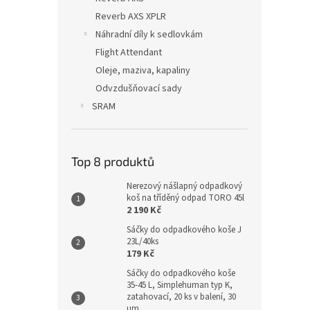
Reverb AXS XPLR
Náhradní díly k sedlovkám
Flight Attendant
Oleje, maziva, kapaliny
Odvzdušňovací sady
SRAM
Top 8 produktů
Nerezový nášlapný odpadkový
koš na tříděný odpad TORO 45l
2 190 Kč
Sáčky do odpadkového koše J
23L/40ks
179 Kč
Sáčky do odpadkového koše
35-45 L, Simplehuman typ K,
zatahovací, 20 ks v balení, 30
µm