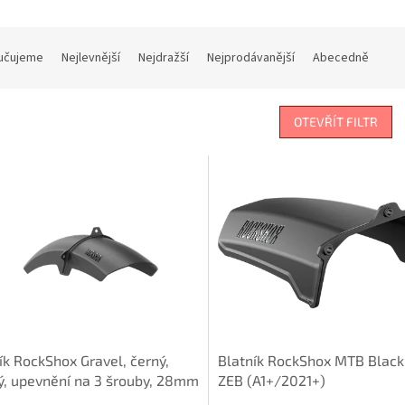
učujeme
Nejlevnější
Nejdražší
Nejprodávanější
Abecedně
OTEVŘÍT FILTR
ík RockShox Gravel, černý,
Blatník RockShox MTB Black 
ý, upevnění na 3 šrouby, 28mm
ZEB (A1+/2021+)
y (A1+/2022+)