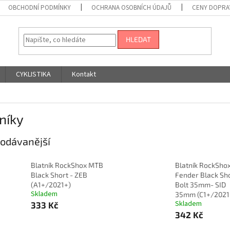
OBCHODNÍ PODMÍNKY
OCHRANA OSOBNÍCH ÚDAJŮ
CENY DOPRA
HLEDAT
CYKLISTIKA
Kontakt
níky
odávanější
Blatník RockShox MTB
Blatník RockSho
Black Short - ZEB
Fender Black Sho
(A1+/2021+)
Bolt 35mm- SID
Skladem
35mm (C1+/2021
Skladem
333 Kč
342 Kč