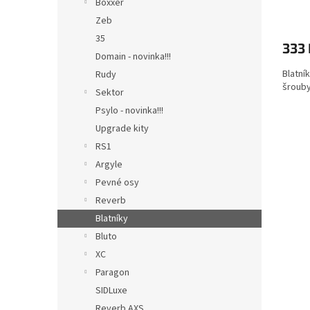
Boxxer
Zeb
35
333 
Domain - novinka!!!
Blatní
Rudy
šrouby
Sektor
Psylo - novinka!!!
Upgrade kity
RS1
Argyle
Pevné osy
Reverb
Blatníky
Bluto
XC
Paragon
SIDLuxe
Reverb AXS