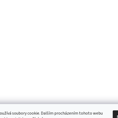
 Obchodní podmínky
/ Ochrana osobních údajů
/ Reklamace
/ Výměna, vr
oužívá soubory cookie. Dalším procházením tohoto webu