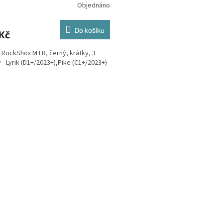
Objednáno
Do košíku
Kč
k RockShox MTB, černý, krátky, 3
 - Lyrik (D1+/2023+),Pike (C1+/2023+)
O
v
l
á
d
a
c
í
p
r
v
k
y
v
ý