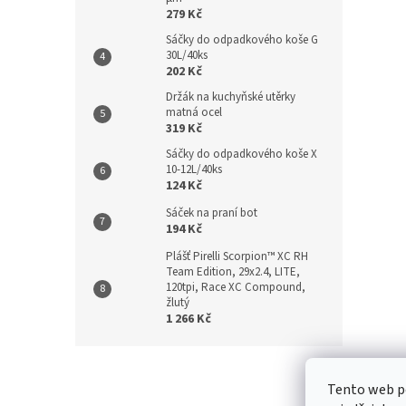
279 Kč
Sáčky do odpadkového koše G
30L/40ks
202 Kč
Držák na kuchyňské utěrky
matná ocel
319 Kč
Sáčky do odpadkového koše X
10-12L/40ks
124 Kč
Sáček na praní bot
194 Kč
Plášť Pirelli Scorpion™ XC RH
Team Edition, 29x2.4, LITE,
120tpi, Race XC Compound,
žlutý
1 266 Kč
Z
á
Kontakt
/
Tento web p
p