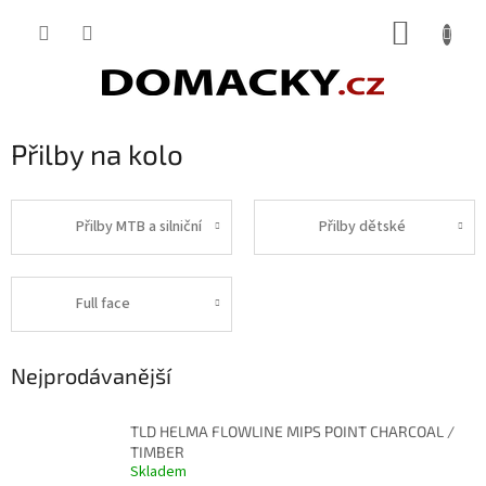
Přejít
NÁKUP
na
obsah
KOŠÍK
Přilby na kolo
Přilby MTB a silniční
Přilby dětské
Full face
Nejprodávanější
TLD HELMA FLOWLINE MIPS POINT CHARCOAL /
TIMBER
Skladem