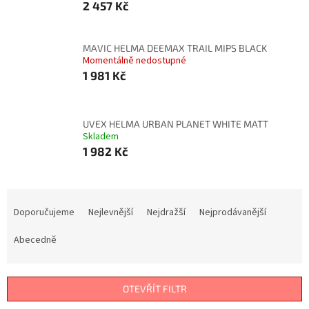
2 457 Kč
MAVIC HELMA DEEMAX TRAIL MIPS BLACK
Momentálně nedostupné
1 981 Kč
UVEX HELMA URBAN PLANET WHITE MATT
Skladem
1 982 Kč
Ř
a
Doporučujeme
Nejlevnější
Nejdražší
Nejprodávanější
z
e
Abecedně
n
í
p
OTEVŘÍT FILTR
r