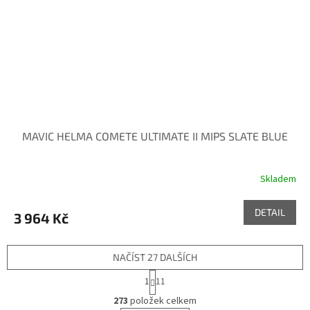
MAVIC HELMA COMETE ULTIMATE II MIPS SLATE BLUE
Skladem
DETAIL
3 964 Kč
NAČÍST 27 DALŠÍCH
S
1
11
t
O
r
273
položek celkem
v