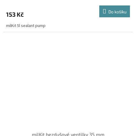
Do košíku
153 Kč
milKit 5l sealant pump
milKit bezdušové ventilky 35 mm