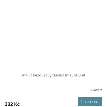
milKit bezdušový těsnící tmel 500ml
Skladem
Do košíku
382 Kč