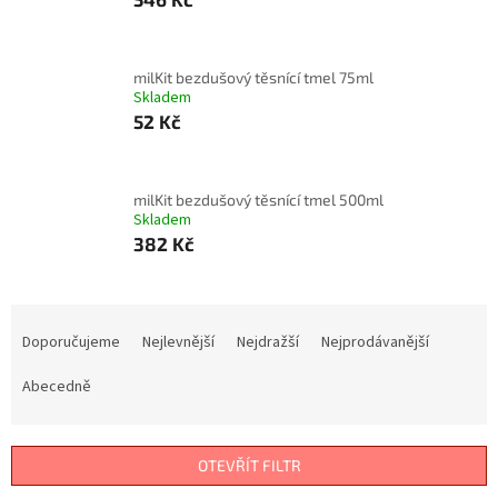
milKit bezdušový těsnící tmel 75ml
Skladem
52 Kč
milKit bezdušový těsnící tmel 500ml
Skladem
382 Kč
Ř
a
Doporučujeme
Nejlevnější
Nejdražší
Nejprodávanější
z
e
Abecedně
n
í
p
OTEVŘÍT FILTR
r