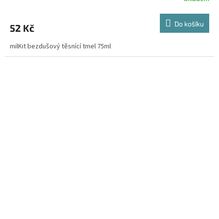
Do košíku
52 Kč
milKit bezdušový těsnící tmel 75ml