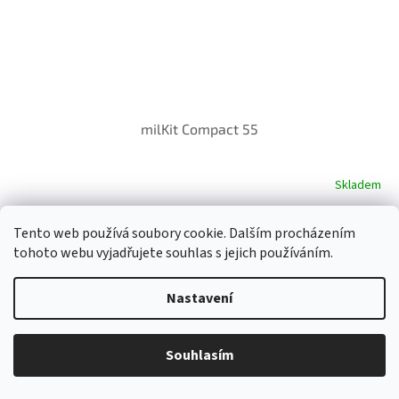
milKit Compact 55
Skladem
Do košíku
Tento web používá soubory cookie. Dalším procházením
863 Kč
tohoto webu vyjadřujete souhlas s jejich používáním.
milKit Compact 55
Nastavení
Souhlasím