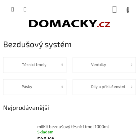
Přejít
NÁKUP
na
obsah
KOŠÍK
Bezdušový systém
Těsnící tmely
Ventilky
Pásky
Díly a příslušenství
Nejprodávanější
milKit bezdušový těsnící tmel 1000ml
Skladem
546 Kč