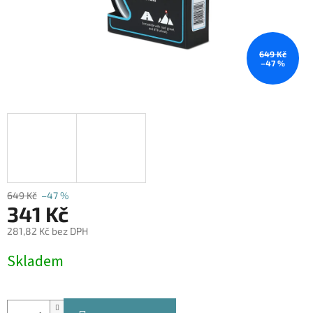
649 Kč
–47 %
649 Kč
–47 %
341 Kč
281,82 Kč bez DPH
Měrná
Skladem
cena: