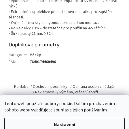
nejpoužívanějších šířkách pro kompatibilitu s většinou velikostí
ráfků.
• Extra silné a spolehlivé přilnutí k povrchu ráfku pro zajištění
těsnosti.
• Optimální mix síly a ohybnosti pro snadnou montáž.
• Rolka délky 10m – dostatečná pro použití na 4-5 ráfcích.
• Šířka pásky 21mm/0,82 in.
Doplňkové parametry
Kategorie
:
Pásky
EAN
:
7640174460496
Z
á
Kontakt
/ Obchodní podmínky
/ Ochrana osobních údajů
p
/ Reklamace
/ Výměna, vrácení zboží
a
Tento web používá soubory cookie. Dalším procházením
t
tohoto webu vyjadřujete souhlas s jejich používáním.
í
Vytvořil Shoptet
Nastavení