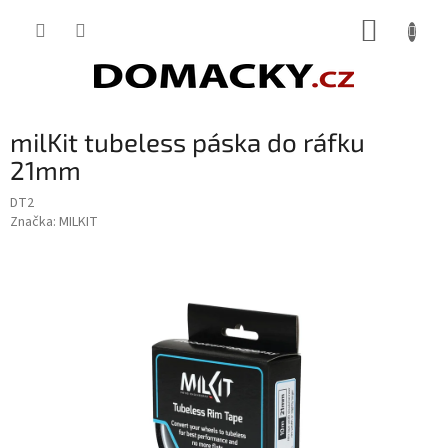
Přejít
NÁKUP
na
obsah
KOŠÍK
milKit tubeless páska do ráfku
21mm
DT2
Značka:
MILKIT