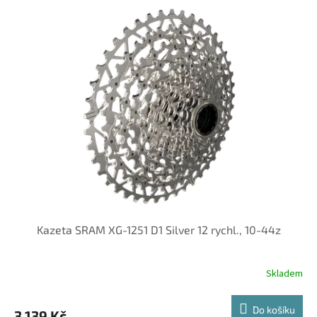
Kazeta SRAM XG-1251 D1 Silver 12 rychl., 10-44z
Skladem
Do košíku
3 139 Kč