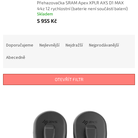
Přehazovačka SRAM Apex XPLR AXS D1 MAX
44z 12 rychlostní (baterie není součástí balení)
Skladem
5 955 Kč
Ř
a
Doporučujeme
Nejlevnější
Nejdražší
Nejprodávanější
z
e
Abecedně
n
í
p
OTEVŘÍT FILTR
r
o
V
d
ý
u
p
k
i
t
s
ů
p
r