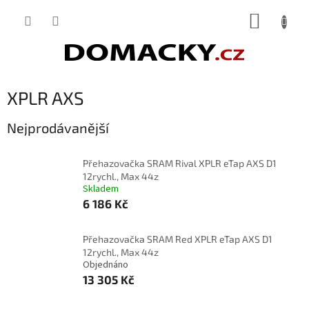
Přejít
NÁKUP
na
obsah
KOŠÍK
XPLR AXS
Nejprodávanější
Přehazovačka SRAM Rival XPLR eTap AXS D1
12rychl., Max 44z
Skladem
6 186 Kč
Přehazovačka SRAM Red XPLR eTap AXS D1
12rychl., Max 44z
Objednáno
13 305 Kč