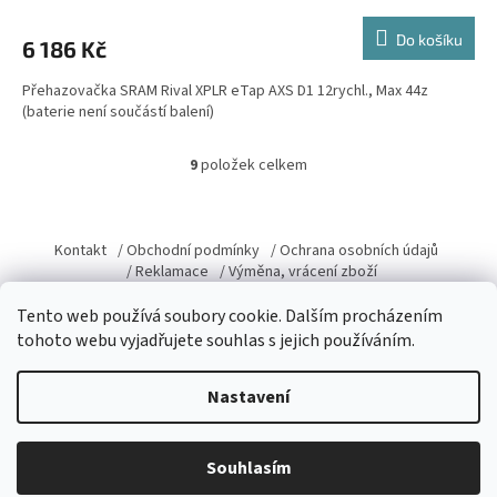
Do košíku
6 186 Kč
Přehazovačka SRAM Rival XPLR eTap AXS D1 12rychl., Max 44z
(baterie není součástí balení)
9
položek celkem
O
v
l
Z
á
á
Kontakt
/ Obchodní podmínky
/ Ochrana osobních údajů
d
p
/ Reklamace
/ Výměna, vrácení zboží
a
a
c
t
Tento web používá soubory cookie. Dalším procházením
í
í
tohoto webu vyjadřujete souhlas s jejich používáním.
p
r
Vytvořil Shoptet
v
Nastavení
k
y
v
Copyright 2026
Domacky.cz
. Všechna práva vyhrazena.
Upravit
Souhlasím
ý
nastavení cookies
p