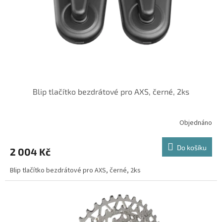
o
d
u
k
t
ů
Blip tlačítko bezdrátové pro AXS, černé, 2ks
Objednáno
Do košíku
2 004 Kč
Blip tlačítko bezdrátové pro AXS, černé, 2ks