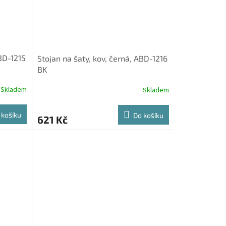
ABD-1215
Stojan na šaty, kov, černá, ABD-1216
BK
Skladem
Skladem
 košíku
Do košíku
621 Kč