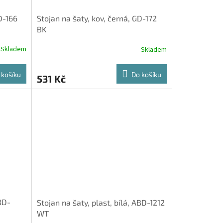
D-166
Stojan na šaty, kov, černá, GD-172
BK
Skladem
Skladem
 košíku
Do košíku
531 Kč
ABD-
Stojan na šaty, plast, bílá, ABD-1212
WT