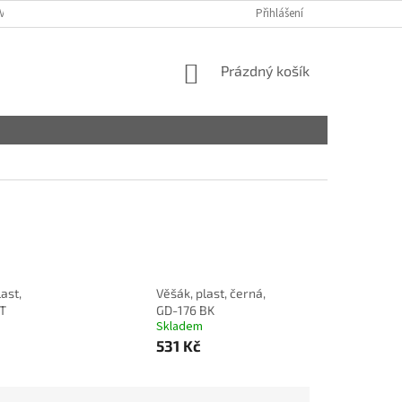
VY
Přihlášení
NÁKUPNÍ
Prázdný košík
KOŠÍK
last,
Věšák, plast, černá,
WT
GD-176 BK
Skladem
531 Kč