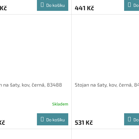
Do košíku
Do
 Kč
441 Kč
n na šaty, kov, černá, 83488
Stojan na šaty, kov, černá, 8
Skladem
Do košíku
Do
Kč
531 Kč