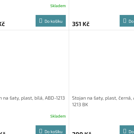
Skladem
Do košíku
Do
Kč
351 Kč
n na šaty, plast, bílá, ABD-1213
Stojan na šaty, plast, černá,
1213 BK
Skladem
Do košíku
Do
Kč
290 Kč