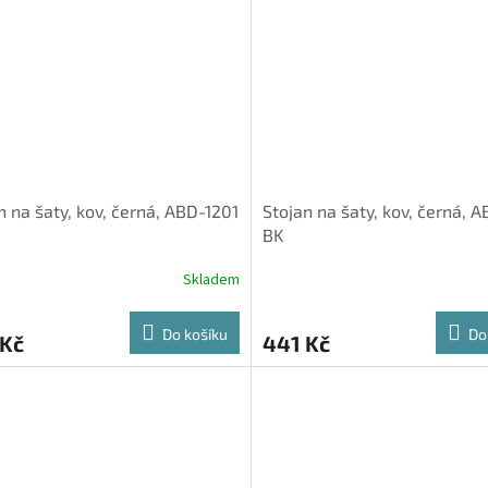
n na šaty, kov, černá, ABD-1201
Stojan na šaty, kov, černá, 
BK
Skladem
Do košíku
Do
 Kč
441 Kč