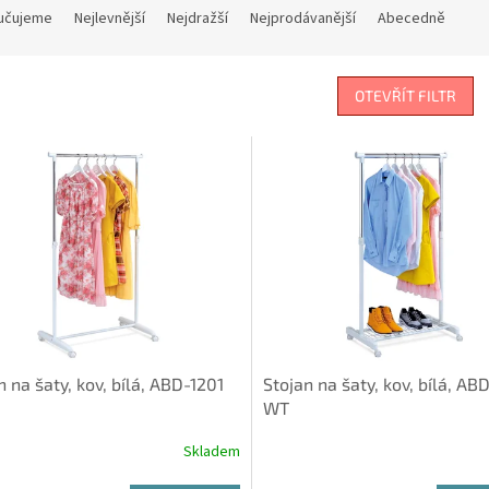
učujeme
Nejlevnější
Nejdražší
Nejprodávanější
Abecedně
OTEVŘÍT FILTR
n na šaty, kov, bílá, ABD-1201
Stojan na šaty, kov, bílá, AB
WT
Skladem