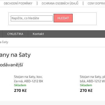
OBCHODNÍ PODMÍNKY
OCHRANA OSOBNÍCH ÚDAJŮ
CENY DOPRA
HLEDAT
CYKLISTIKA
Kontakt
a šaty
any na šaty
odávanější
Stojan na šaty, kov,
Stojan na šaty, p
černá, ABD-1212 BK
bílá, ABD-1212 
Skladem
Skladem
270 Kč
270 Kč