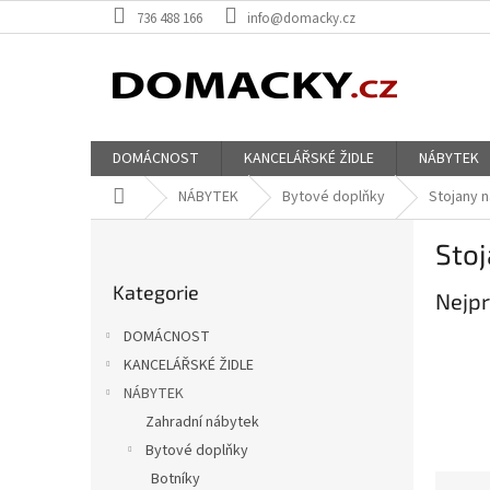
Přejít
736 488 166
info@domacky.cz
na
obsah
DOMÁCNOST
KANCELÁŘSKÉ ŽIDLE
NÁBYTEK
Domů
NÁBYTEK
Bytové doplňky
Stojany n
P
Stoj
o
Přeskočit
s
Kategorie
kategorie
Nejpr
t
r
DOMÁCNOST
a
KANCELÁŘSKÉ ŽIDLE
n
NÁBYTEK
n
í
Zahradní nábytek
p
Bytové doplňky
a
Botníky
Ř