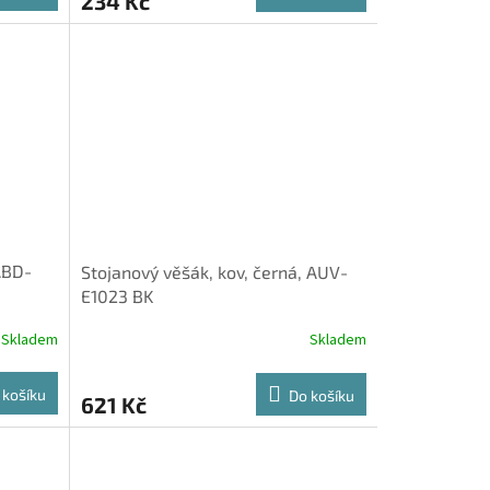
234 Kč
 ABD-
Stojanový věšák, kov, černá, AUV-
E1023 BK
Skladem
Skladem
 košíku
Do košíku
621 Kč