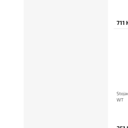
711 
Stoja
WT
351 