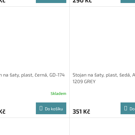
n na šaty, plast, černá, GD-174
Stojan na šaty, plast, šedá,
1209 GREY
Skladem
Do košíku
Do
Kč
351 Kč