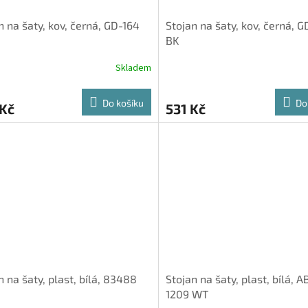
n na šaty, kov, černá, GD-164
Stojan na šaty, kov, černá, G
BK
Skladem
Do košíku
Do
 Kč
531 Kč
n na šaty, plast, bílá, 83488
Stojan na šaty, plast, bílá, 
1209 WT