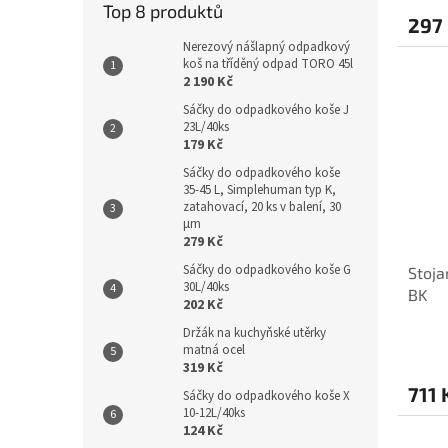
Top 8 produktů
297
Nerezový nášlapný odpadkový
koš na tříděný odpad TORO 45l
2 190 Kč
Sáčky do odpadkového koše J
23L/40ks
179 Kč
Sáčky do odpadkového koše
35-45 L, Simplehuman typ K,
zatahovací, 20 ks v balení, 30
µm
279 Kč
Sáčky do odpadkového koše G
Stoja
30L/40ks
BK
202 Kč
Držák na kuchyňské utěrky
matná ocel
319 Kč
711 
Sáčky do odpadkového koše X
10-12L/40ks
124 Kč