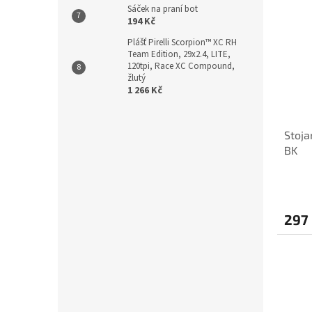
Sáček na praní bot
194 Kč
Plášť Pirelli Scorpion™ XC RH
Team Edition, 29x2.4, LITE,
120tpi, Race XC Compound,
žlutý
1 266 Kč
Stoja
BK
297