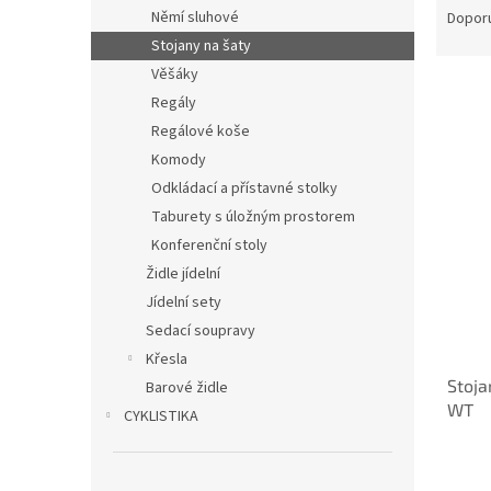
n
a
Němí sluhové
Dopor
e
z
Stojany na šaty
l
e
Věšáky
n
Regály
í
Regálové koše
p
V
r
Komody
ý
o
Odkládací a přístavné stolky
p
d
Taburety s úložným prostorem
i
u
s
Konferenční stoly
k
p
Židle jídelní
t
r
Jídelní sety
ů
o
Sedací soupravy
d
Křesla
u
Stoja
k
Barové židle
WT
t
CYKLISTIKA
ů