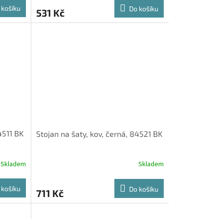
 košíku
Do košíku
531 Kč
4511 BK
Stojan na šaty, kov, černá, 84521 BK
Skladem
Skladem
 košíku
Do košíku
711 Kč