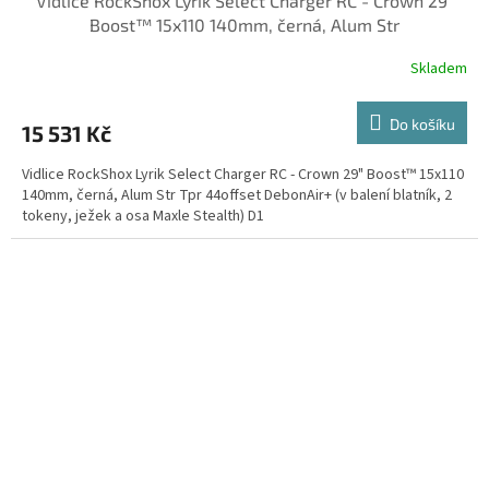
Vidlice RockShox Lyrik Select Charger RC - Crown 29"
A
Boost™ 15x110 140mm, černá, Alum Str
R
Skladem
M
Do košíku
15 531 Kč
A
Vidlice RockShox Lyrik Select Charger RC - Crown 29" Boost™ 15x110
140mm, černá, Alum Str Tpr 44offset DebonAir+ (v balení blatník, 2
tokeny, ježek a osa Maxle Stealth) D1