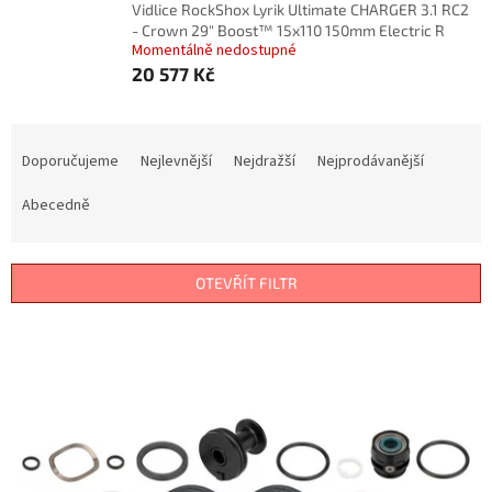
Vidlice RockShox Lyrik Ultimate CHARGER 3.1 RC2
- Crown 29" Boost™ 15x110 150mm Electric R
Momentálně nedostupné
20 577 Kč
Ř
a
Doporučujeme
Nejlevnější
Nejdražší
Nejprodávanější
z
e
Abecedně
n
í
p
OTEVŘÍT FILTR
r
o
V
d
ý
u
p
k
i
t
s
ů
p
r