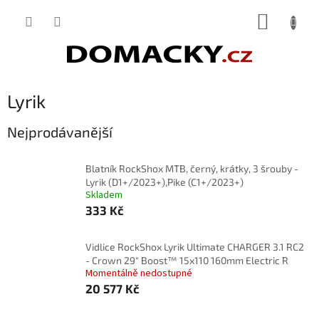
Přejít
NÁKUP
na
obsah
KOŠÍK
Lyrik
Nejprodávanější
Blatník RockShox MTB, černý, krátky, 3 šrouby -
Lyrik (D1+/2023+),Pike (C1+/2023+)
Skladem
333 Kč
Vidlice RockShox Lyrik Ultimate CHARGER 3.1 RC2
- Crown 29" Boost™ 15x110 160mm Electric R
Momentálně nedostupné
20 577 Kč