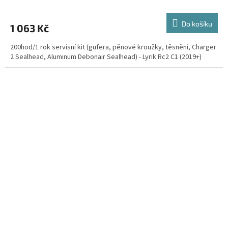
Do košíku
1 063 Kč
200hod/1 rok servisní kit (gufera, pěnové kroužky, těsnění, Charger
2 Sealhead, Aluminum Debonair Sealhead) - Lyrik Rc2 C1 (2019+)