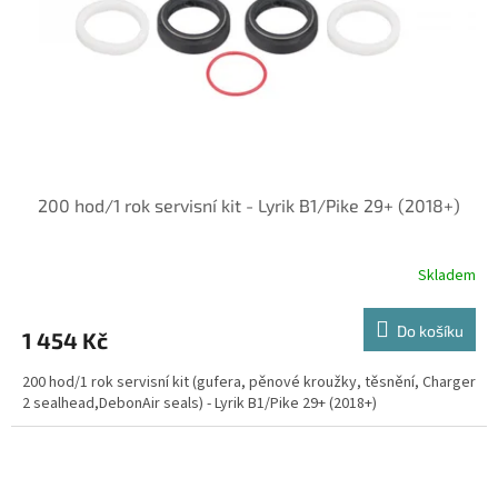
o
d
u
k
t
ů
200 hod/1 rok servisní kit - Lyrik B1/Pike 29+ (2018+)
Skladem
Do košíku
1 454 Kč
200 hod/1 rok servisní kit (gufera, pěnové kroužky, těsnění, Charger
2 sealhead,DebonAir seals) - Lyrik B1/Pike 29+ (2018+)