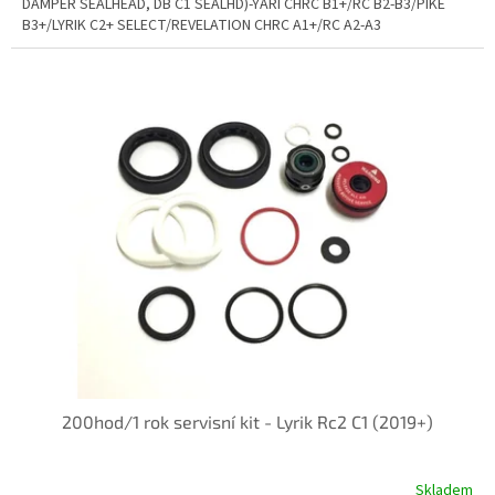
DAMPER SEALHEAD, DB C1 SEALHD)-YARI CHRC B1+/RC B2-B3/PIKE
B3+/LYRIK C2+ SELECT/REVELATION CHRC A1+/RC A2-A3
200hod/1 rok servisní kit - Lyrik Rc2 C1 (2019+)
Skladem