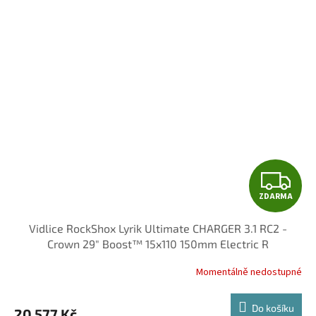
Z
ZDARMA
D
Vidlice RockShox Lyrik Ultimate CHARGER 3.1 RC2 -
A
Crown 29" Boost™ 15x110 150mm Electric R
R
Momentálně nedostupné
M
Do košíku
20 577 Kč