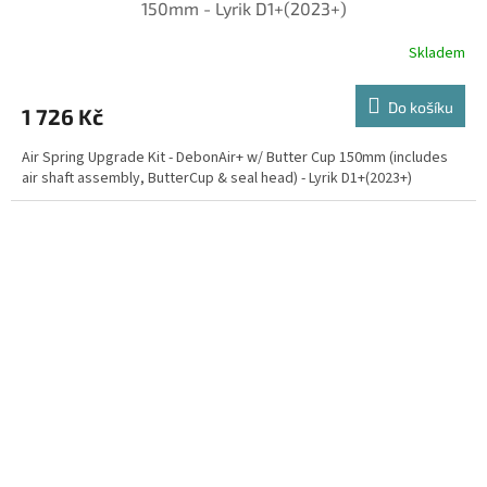
150mm - Lyrik D1+(2023+)
Skladem
Do košíku
1 726 Kč
Air Spring Upgrade Kit - DebonAir+ w/ Butter Cup 150mm (includes
air shaft assembly, ButterCup & seal head) - Lyrik D1+(2023+)