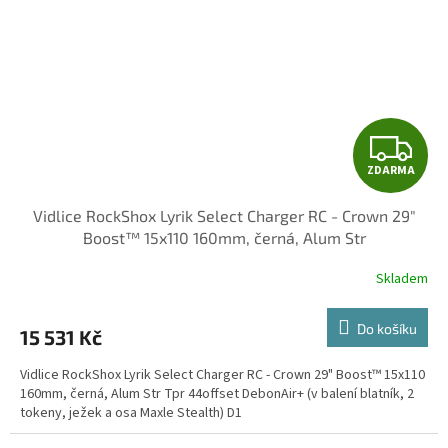
Z
ZDARMA
D
Vidlice RockShox Lyrik Select Charger RC - Crown 29"
A
Boost™ 15x110 160mm, černá, Alum Str
R
Skladem
M
Do košíku
15 531 Kč
A
Vidlice RockShox Lyrik Select Charger RC - Crown 29" Boost™ 15x110
160mm, černá, Alum Str Tpr 44offset DebonAir+ (v balení blatník, 2
tokeny, ježek a osa Maxle Stealth) D1