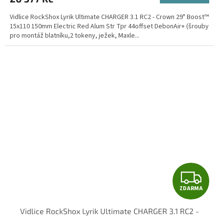
A
Vidlice RockShox Lyrik Ultimate CHARGER 3.1 RC2 - Crown 29" Boost™
15x110 150mm Electric Red Alum Str Tpr 44offset DebonAir+ (šrouby
pro montáž blatníku,2 tokeny, ježek, Maxle...
Z
ZDARMA
D
Vidlice RockShox Lyrik Ultimate CHARGER 3.1 RC2 -
A