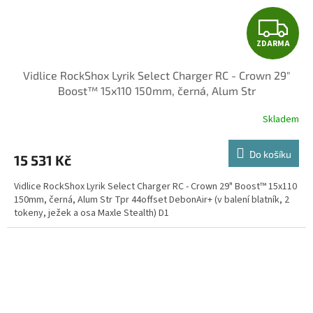
Z
ZDARMA
D
Vidlice RockShox Lyrik Select Charger RC - Crown 29"
A
Boost™ 15x110 150mm, černá, Alum Str
R
Skladem
M
Do košíku
15 531 Kč
A
Vidlice RockShox Lyrik Select Charger RC - Crown 29" Boost™ 15x110
150mm, černá, Alum Str Tpr 44offset DebonAir+ (v balení blatník, 2
tokeny, ježek a osa Maxle Stealth) D1