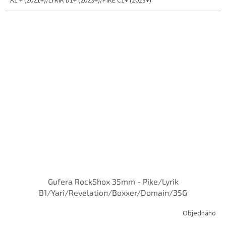
A1 + (2021+)/LYRIK D1+ (2023+)/PIKE C1+ (2023+)
Gufera RockShox 35mm - Pike/Lyrik
B1/Yari/Revelation/Boxxer/Domain/35G
Objednáno