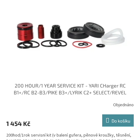
200 HOUR/1 YEAR SERVICE KIT - YARI CHarger RC
B1+/RC B2-B3/PIKE B3+/LYRIK C2+ SELECT/REVEL
Objednáno
Do košíku
1 454 Kč
200hod/1rok servisní kit (v balení gufera, pěnové kroužky, těsnění,