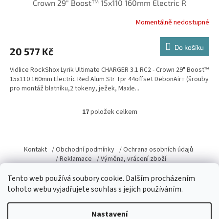
Crown 29" Boost™ 15x110 160mm Electric R
R
Momentálně nedostupné
M
Do košíku
20 577 Kč
A
Vidlice RockShox Lyrik Ultimate CHARGER 3.1 RC2 - Crown 29" Boost™
15x110 160mm Electric Red Alum Str Tpr 44offset DebonAir+ (šrouby
pro montáž blatníku,2 tokeny, ježek, Maxle...
17
položek celkem
O
v
l
Z
á
á
Kontakt
/ Obchodní podmínky
/ Ochrana osobních údajů
d
p
/ Reklamace
/ Výměna, vrácení zboží
a
a
c
t
Tento web používá soubory cookie. Dalším procházením
í
í
tohoto webu vyjadřujete souhlas s jejich používáním.
p
r
Vytvořil Shoptet
v
Nastavení
k