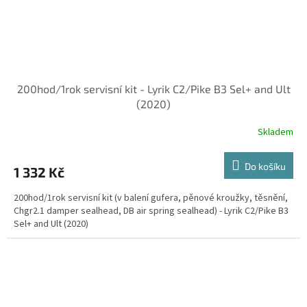
200hod/1rok servisní kit - Lyrik C2/Pike B3 Sel+ and Ult
(2020)
Skladem
Do košíku
1 332 Kč
200hod/1rok servisní kit (v balení gufera, pěnové kroužky, těsnění,
Chgr2.1 damper sealhead, DB air spring sealhead) - Lyrik C2/Pike B3
Sel+ and Ult (2020)