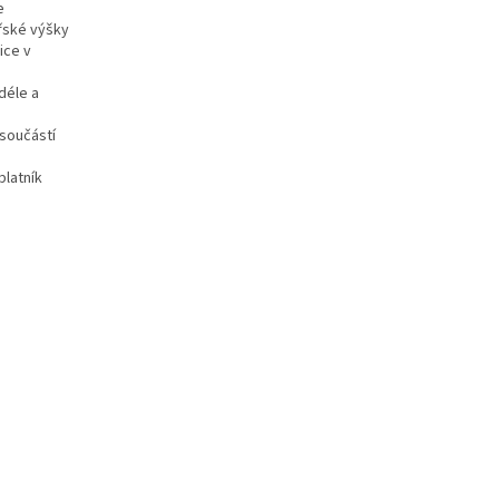
e
řské výšky
ice v
déle a
 součástí
blatník