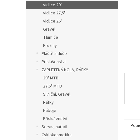
n
vidlice 29"
e
vidlice 27,5"
l
vidlice 26"
Gravel
Tlumiče
Pružiny
Pláště a duše
Příslušenství
ZAPLETENÁ KOLA, RÁFKY
29" MTB
27,5" MTB
Silniční, Gravel
Ráfky
Náboje
Příslušenství
Popi
Servis, nářadí
Cyklokosmetika