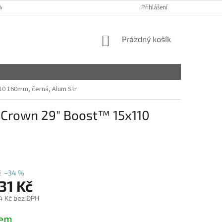
VY
Přihlášení
NÁKUPNÍ
Prázdný košík
KOŠÍK
110 160mm, černá, Alum Str
- Crown 29" Boost™ 15x110
č
–34 %
31 Kč
4 Kč bez DPH
dem