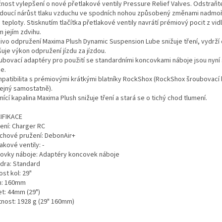
žnost vylepšení o nové přetlakové ventily Pressure Relief Valves. Odstraňt
doucí nárůst tlaku vzduchu ve spodních nohou způsobený změnami nadmo
teploty. Stisknutím tlačítka přetlakové ventily navrátí prémiový pocit z vidl
 jejím zdvihu.
zivo odpružení Maxima Plush Dynamic Suspension Lube snižuje tření, vydrží 
uje výkon odpružení jízdu za jízdou.
oubovací adaptéry pro použití se standardními koncovkami náboje jsou nyní
ce.
mpatibilita s prémiovými krátkými blatníky RockShox (RockShox šroubovací 
ejný samostatně).
mící kapalina Maxima Plush snižuje tření a stará se o tichý chod tlumení.
IFIKACE
ení: Charger RC
chové pružení: DebonAir+
akové ventily: -
ovky náboje: Adaptéry koncovek náboje
dra: Standard
ost kol: 29"
h: 160mm
et: 44mm (29")
nost: 1928 g (29" 160mm)