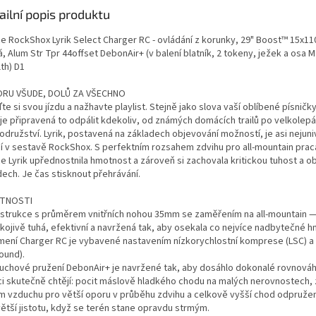
A
ailní popis produktu
ice RockShox Lyrik Select Charger RC - ovládání z korunky, 29" Boost™ 15x1
, Alum Str Tpr 44offset DebonAir+ (v balení blatník, 2 tokeny, ježek a osa M
th) D1
RU VŠUDE, DOLŮ ZA VŠECHNO
te si svou jízdu a nažhavte playlist. Stejně jako slova vaší oblíbené písničky
 je připravená to odpálit kdekoliv, od známých domácích trailů po velkolep
družství. Lyrik, postavená na základech objevování možností, je asi nejuni
icí v sestavě RockShox. S perfektním rozsahem zdvihu pro all-mountain prac
ce Lyrik upřednostnila hmotnost a zároveň si zachovala kritickou tuhost a o
dech. Je čas stisknout přehrávání.
STNOSTI
nstrukce s průměrem vnitřních nohou 35mm se zaměřením na all-mountain 
kojivě tuhá, efektivní a navržená tak, aby osekala co nejvíce nadbytečné h
umení Charger RC je vybavené nastavením nízkorychlostní komprese (LSC) 
ound).
duchové pružení DebonAir+ je navržené tak, aby dosáhlo dokonalé rovnováh
ci skutečně chtějí: pocit máslově hladkého chodu na malých nerovnostech,
m vzduchu pro větší oporu v průběhu zdvihu a celkově vyšší chod odpružení
větší jistotu, když se terén stane opravdu strmým.