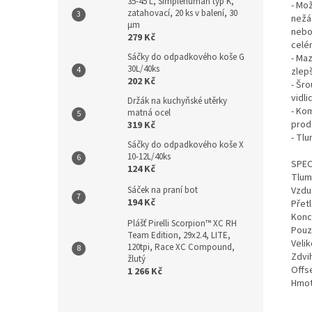
35-45 L, Simplehuman typ K,
- Mo
zatahovací, 20 ks v balení, 30
nežá
µm
nebo 
279 Kč
celém
Sáčky do odpadkového koše G
- Ma
30L/40ks
zlepš
202 Kč
- Šr
vidli
Držák na kuchyňské utěrky
- Ko
matná ocel
prod
319 Kč
- Tlu
Sáčky do odpadkového koše X
10-12L/40ks
SPEC
124 Kč
Tlum
Vzdu
Sáček na praní bot
194 Kč
Přetl
Konc
Plášť Pirelli Scorpion™ XC RH
Pouz
Team Edition, 29x2.4, LITE,
Velik
120tpi, Race XC Compound,
Zdvi
žlutý
Offs
1 266 Kč
Hmot