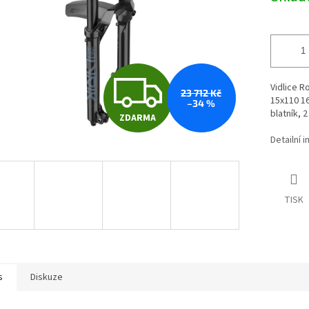
Z
Vidlice R
23 712 Kč
15x110 16
–34 %
blatník, 
ZDARMA
D
Detailní 
A
TISK
R
M
s
Diskuze