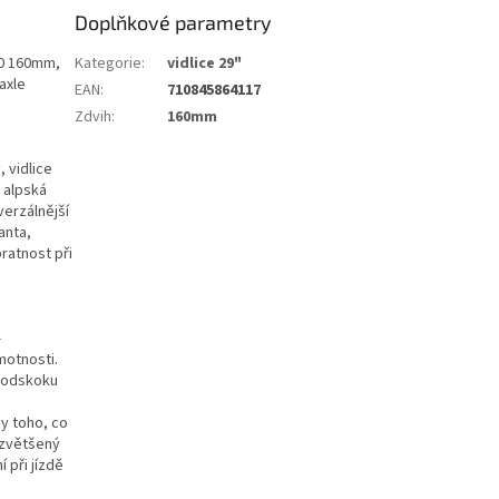
Doplňkové parametry
10 160mm,
Kategorie
:
vidlice 29"
axle
EAN
:
710845864117
Zdvih
:
160mm
, vidlice
á alpská
verzálnější
anta,
bratnost při
—
motnosti.
a odskoku
y toho, co
 zvětšený
 při jízdě