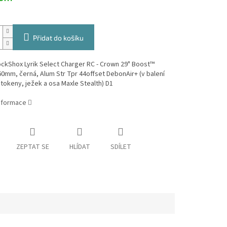
Přidat do košíku
ockShox Lyrik Select Charger RC - Crown 29" Boost™
0mm, černá, Alum Str Tpr 44offset DebonAir+ (v balení
2 tokeny, ježek a osa Maxle Stealth) D1
informace
ZEPTAT SE
HLÍDAT
SDÍLET