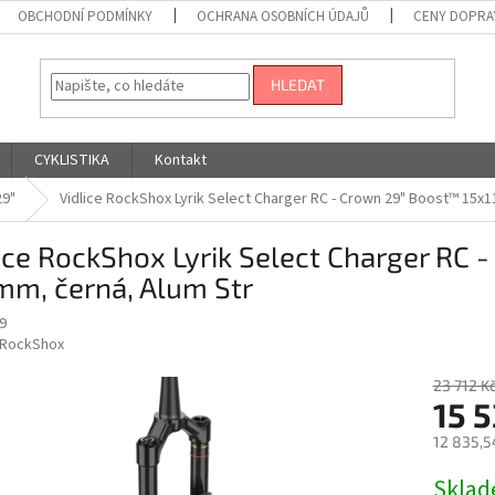
OBCHODNÍ PODMÍNKY
OCHRANA OSOBNÍCH ÚDAJŮ
CENY DOPRA
HLEDAT
CYKLISTIKA
Kontakt
29"
Vidlice RockShox Lyrik Select Charger RC - Crown 29" Boost™ 15x
ice RockShox Lyrik Select Charger RC 
mm, černá, Alum Str
9
RockShox
23 712 K
15 5
12 835,5
Měrná
Skla
cena: