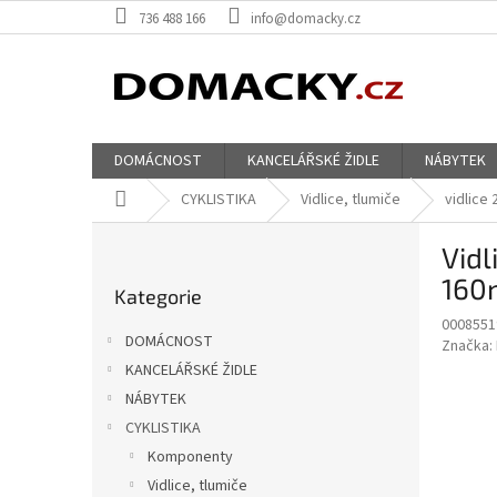
Přejít
736 488 166
info@domacky.cz
na
obsah
DOMÁCNOST
KANCELÁŘSKÉ ŽIDLE
NÁBYTEK
Domů
CYKLISTIKA
Vidlice, tlumiče
vidlice 
P
Vidl
o
Přeskočit
s
160
Kategorie
kategorie
t
0008551
r
DOMÁCNOST
Značka:
a
KANCELÁŘSKÉ ŽIDLE
n
NÁBYTEK
n
í
CYKLISTIKA
p
Komponenty
a
Vidlice, tlumiče