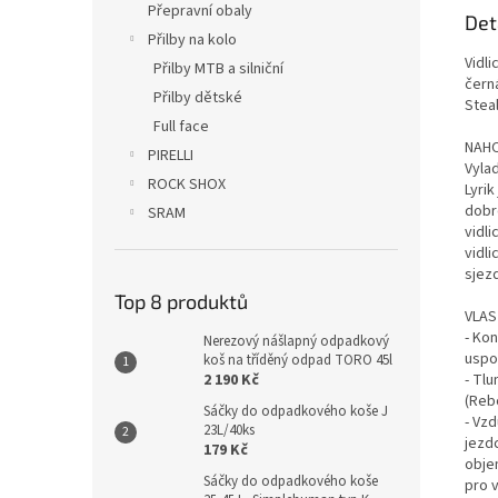
Přepravní obaly
Det
Přilby na kolo
Vidl
Přilby MTB a silniční
černá
Přilby dětské
Steal
Full face
NAHO
PIRELLI
Vylaď
ROCK SHOX
Lyrik
dobro
SRAM
vidl
vidli
sjez
Top 8 produktů
VLA
- Ko
Nerezový nášlapný odpadkový
uspo
koš na tříděný odpad TORO 45l
- Tl
2 190 Kč
(Reb
Sáčky do odpadkového koše J
- Vz
23L/40ks
jezd
179 Kč
obje
Sáčky do odpadkového koše
pro 