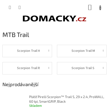
Přejít
NÁKUP
na
obsah
KOŠÍK
MTB Trail
Scorpion Trail H
Scorpion Trail M
Scorpion Trail R
Scorpion Trail S
Nejprodávanější
Plášť Pirelli Scorpion™ Trail S, 29 x 2.4, ProWALL,
60 tpi, SmartGRIP, Black
Skladem