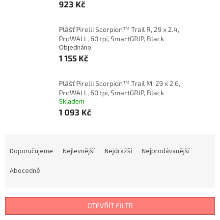
923 Kč
Plášť Pirelli Scorpion™ Trail R, 29 x 2.4,
ProWALL, 60 tpi, SmartGRIP, Black
Objednáno
1 155 Kč
Plášť Pirelli Scorpion™ Trail M, 29 x 2.6,
ProWALL, 60 tpi, SmartGRIP, Black
Skladem
1 093 Kč
Ř
a
Doporučujeme
Nejlevnější
Nejdražší
Nejprodávanější
z
e
Abecedně
n
í
p
OTEVŘÍT FILTR
r