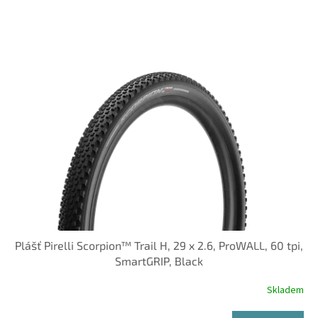
o
V
d
ý
u
p
k
i
t
s
ů
p
r
o
d
u
k
t
ů
Plášť Pirelli Scorpion™ Trail H, 29 x 2.6, ProWALL, 60 tpi,
SmartGRIP, Black
Skladem