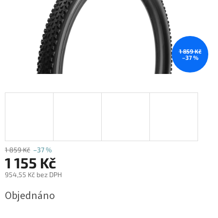
1 859 Kč
–37 %
1 859 Kč
–37 %
1 155 Kč
954,55 Kč bez DPH
Měrná
Objednáno
cena: