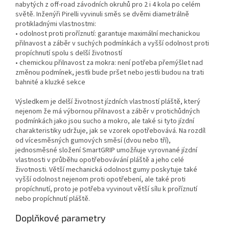
nabytých z off-road závodních okruhů pro 2 i 4 kola po celém
světě. Inženýři Pirelli vyvinuli směs se dvěmi diametrálně
protikladnými vlastnostmi:
• odolnost proti proříznutí: garantuje maximální mechanickou
přilnavost a záběr v suchých podmínkách a vyšší odolnost proti
propíchnutí spolu s delší životností
• chemickou přilnavost za mokra: není potřeba přemýšlet nad
změnou podmínek, jestli bude pršet nebo jestli budou na trati
bahnité a kluzké sekce
Výsledkem je delší životnost jízdních vlastností pláště, který
nejenom že má výbornou přilnavost a záběr v protichůdných
podmínkách jako jsou sucho a mokro, ale také si tyto jízdní
charakteristiky udržuje, jak se vzorek opotřebovává. Na rozdíl
od vícesměsných gumových směsí (dvou nebo tří),
jednosměsné složení SmartGRIP umožňuje vyrovnané jízdní
vlastnosti v průběhu opotřebovávání pláště a jeho celé
životnosti. Větší mechanická odolnost gumy poskytuje také
vyšší odolnost nejenom proti opotřebení, ale také proti
propíchnutí, proto je potřeba vyvinout větší sílu k proříznutí
nebo propíchnutí pláště.
Doplňkové parametry