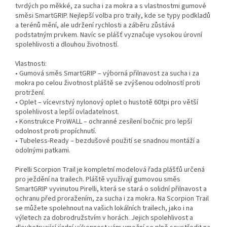
tvrdých po měkké, za sucha i za mokra a s vlastnostmi gumové
směsi SmartGRIP. Nejlepší volba pro traily, kde se typy podkladů
a terénů mění, ale udržení rychlosti a záběru zůstává
podstatným prvkem. Navíc se plášť vyznačuje vysokou úrovní
spolehlivosti a dlouhou životností.
Vlastnosti:
• Gumová směs SmartGRIP – výborná přilnavost za sucha i za
mokra po celou životnost pláště se zvýšenou odolností proti
protržení.
• Oplet – vícevrstvý nylonový oplet o hustotě 60tpi pro větší
spolehlivost a lepší ovladatelnost.
• Konstrukce ProWALL – ochranné zesílení bočnic pro lepší
odolnost proti propíchnutí.
• Tubeless-Ready – bezdušové použití se snadnou montáží a
odolnými patkami.
Pirelli Scorpion Trail je kompletní modelová řada plášťů určená
pro ježdění na trailech. Pláště využívají gumovou směs
SmartGRIP vyvinutou Pirelli, která se stará o solidní přilnavost a
ochranu před proražením, za sucha i za mokra. Na Scorpion Trail
se můžete spolehnout na vašich lokálních trailech, jako i na
výletech za dobrodružstvím v horách. Jejich spolehlivost a