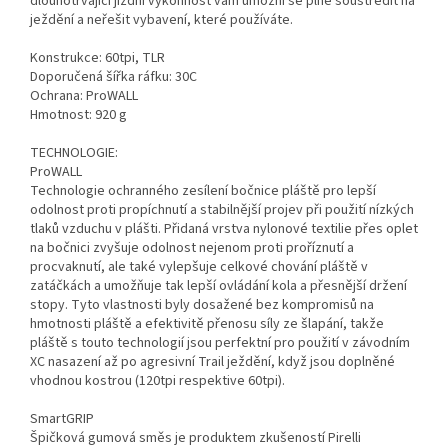
dlouhotrvající jízdní výkonnost vám umožní se plně soustředit na
ježdění a neřešit vybavení, které používáte.
Konstrukce: 60tpi, TLR
Doporučená šířka ráfku: 30C
Ochrana: ProWALL
Hmotnost: 920 g
TECHNOLOGIE:
ProWALL
Technologie ochranného zesílení bočnice pláště pro lepší
odolnost proti propíchnutí a stabilnější projev při použití nízkých
tlaků vzduchu v plášti. Přidaná vrstva nylonové textilie přes oplet
na bočnici zvyšuje odolnost nejenom proti proříznutí a
procvaknutí, ale také vylepšuje celkové chování pláště v
zatáčkách a umožňuje tak lepší ovládání kola a přesnější držení
stopy. Tyto vlastnosti byly dosažené bez kompromisů na
hmotnosti pláště a efektivitě přenosu síly ze šlapání, takže
pláště s touto technologií jsou perfektní pro použití v závodním
XC nasazení až po agresivní Trail ježdění, když jsou doplněné
vhodnou kostrou (120tpi respektive 60tpi).
SmartGRIP
Špičková gumová směs je produktem zkušeností Pirelli