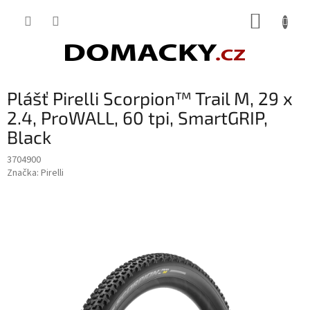
Přejít
NÁKUP
na
obsah
KOŠÍK
Plášť Pirelli Scorpion™ Trail M, 29 x
2.4, ProWALL, 60 tpi, SmartGRIP,
Black
3704900
Značka:
Pirelli