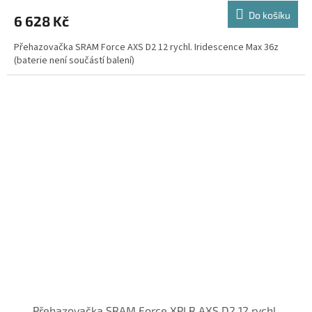
Do košíku
6 628 Kč
Přehazovačka SRAM Force AXS D2 12 rychl. Iridescence Max 36z
(baterie není součástí balení)
Přehazovačka SRAM Force XPLR AXS D2 12 rychl.