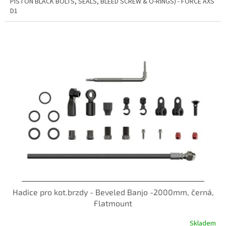
PISTON BLACK BOLTS, SEALS, BLEED SCREW & O-RINGS) - FORCE AXS
D1
Hadice pro kot.brzdy - Beveled Banjo -2000mm, černá,
Flatmount
Skladem