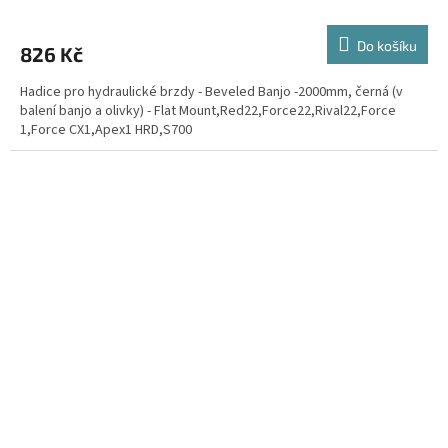
Do košíku
826 Kč
Hadice pro hydraulické brzdy - Beveled Banjo -2000mm, černá (v
balení banjo a olivky) - Flat Mount,Red22,Force22,Rival22,Force
1,Force CX1,Apex1 HRD,S700