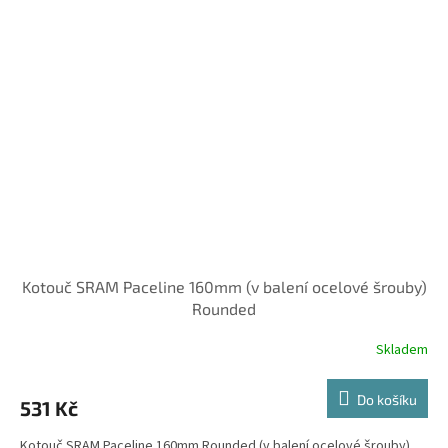
Kotouč SRAM Paceline 160mm (v balení ocelové šrouby)
Rounded
Skladem
Do košíku
531 Kč
Kotouč SRAM Paceline 160mm Rounded (v balení ocelové šrouby)