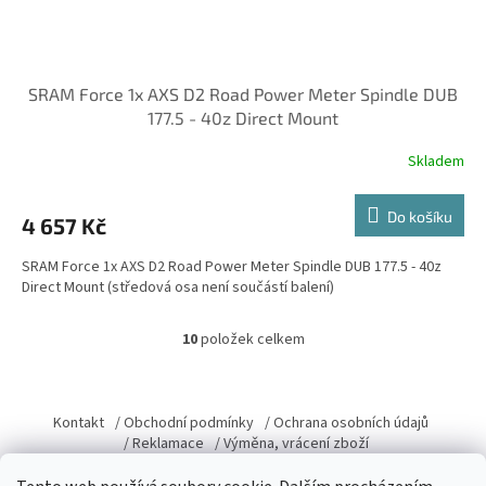
SRAM Force 1x AXS D2 Road Power Meter Spindle DUB
177.5 - 40z Direct Mount
Skladem
Do košíku
4 657 Kč
SRAM Force 1x AXS D2 Road Power Meter Spindle DUB 177.5 - 40z
Direct Mount (středová osa není součástí balení)
10
položek celkem
O
v
l
Z
á
á
Kontakt
/ Obchodní podmínky
/ Ochrana osobních údajů
d
p
/ Reklamace
/ Výměna, vrácení zboží
a
a
c