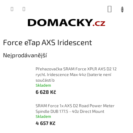
Přejít
NÁKUP
na
obsah
KOŠÍK
Force eTap AXS Iridescent
Nejprodávanější
Přehazovačka SRAM Force XPLR AXS D2 12
rychl. Iridescence Max 44z (baterie není
součástí b
Skladem
6 628 Kč
SRAM Force 1x AXS D2 Road Power Meter
Spindle DUB 177.5 - 40z Direct Mount
Skladem
4 657 Kč