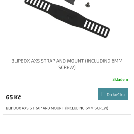
r
o
d
u
k
t
ů
BLIPBOX AXS STRAP AND MOUNT (INCLUDING 6MM
SCREW)
Skladem
Do košíku
65 Kč
BLIPBOX AXS STRAP AND MOUNT (INCLUDING 6MM SCREW)