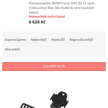
Přehazovačka SRAM Force AXS D2 12 rychl.
Iridescence Max 36z (baterie není součástí
balení
Momentálně nedostupné
6 628 Kč
Ř
a
Doporučujeme
Nejlevnější
Nejdražší
Nejprodávanější
z
e
Abecedně
n
í
p
OTEVŘÍT FILTR
r
o
V
d
ý
u
p
k
i
t
s
ů
p