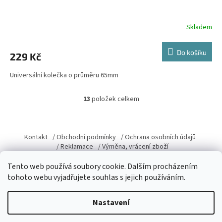
Skladem
Do košíku
229 Kč
Universální kolečka o průměru 65mm
13
položek celkem
O
v
l
Z
á
á
Kontakt
/ Obchodní podmínky
/ Ochrana osobních údajů
d
p
/ Reklamace
/ Výměna, vrácení zboží
a
a
c
t
Tento web používá soubory cookie. Dalším procházením
í
í
tohoto webu vyjadřujete souhlas s jejich používáním.
p
r
Vytvořil Shoptet
v
Nastavení
k
y