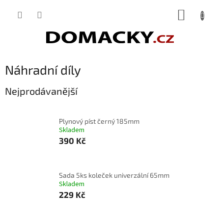
Přejít
NÁKUP
na
obsah
KOŠÍK
Náhradní díly
Nejprodávanější
Plynový píst černý 185mm
Skladem
390 Kč
Sada 5ks koleček univerzální 65mm
Skladem
229 Kč