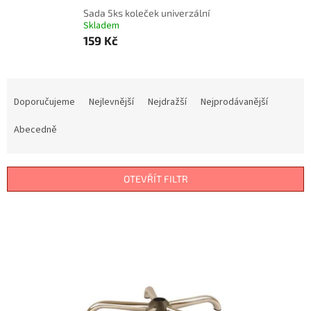
Sada 5ks koleček univerzální
Skladem
159 Kč
Ř
a
Doporučujeme
Nejlevnější
Nejdražší
Nejprodávanější
z
e
Abecedně
n
í
p
OTEVŘÍT FILTR
r
o
V
d
ý
u
p
k
i
t
s
ů
p
r