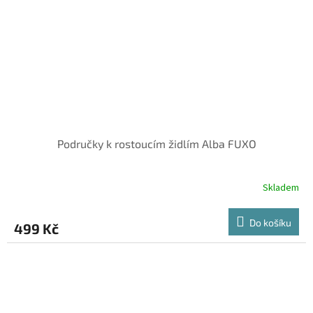
Područky k rostoucím židlím Alba FUXO
Skladem
Do košíku
499 Kč