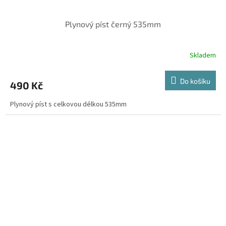
Plynový píst černý 535mm
Skladem
Do košíku
490 Kč
Plynový píst s celkovou délkou 535mm