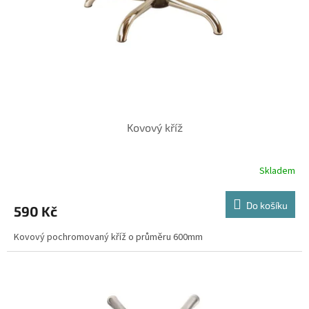
o
d
u
k
t
ů
Kovový kříž
Skladem
Do košíku
590 Kč
Kovový pochromovaný kříž o průměru 600mm