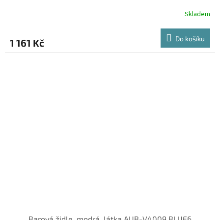
Skladem
Do košíku
1 161 Kč
Barová židle, modrá, látka,AUB-V4009 BLUE6