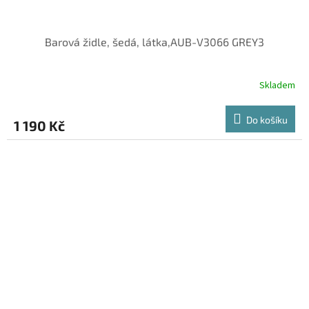
Barová židle, šedá, látka,AUB-V3066 GREY3
Skladem
Do košíku
1 190 Kč