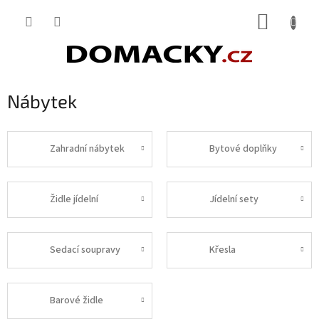
Přejít
NÁKUP
na
obsah
KOŠÍK
Nábytek
Zahradní nábytek
Bytové doplňky
Židle jídelní
Jídelní sety
Sedací soupravy
Křesla
Barové židle