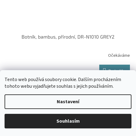
Botník, bambus, přírodní, DR-N1010 GREY2
Očekáváme
Do košíku
945 Kč
Tento web používá soubory cookie. Dalším procházením
tohoto webu vyjadřujete souhlas s jejich používáním.
NAČÍST 27 DALŠÍCH
S
Nastavení
1
28
t
O
r
735
položek celkem
v
á
l
NAHORU
n
Souhlasím
á
k
d
o
v
Z
a