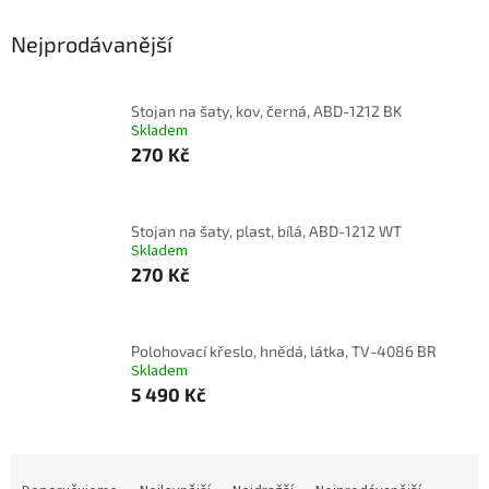
Nejprodávanější
Stojan na šaty, kov, černá, ABD-1212 BK
Skladem
270 Kč
Stojan na šaty, plast, bílá, ABD-1212 WT
Skladem
270 Kč
Polohovací křeslo, hnědá, látka, TV-4086 BR
Skladem
5 490 Kč
Ř