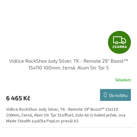
Z
ZDARMA
D
Vidlice RockShox Judy Silver, TK - Remote 29" Boost™
A
15x110 100mm, černá, Alum Str Tpr 5
R
Skladem
M
Do košíku
6 465 Kč
A
Vidlice RockShox Judy Silver, TK - Remote 29" Boost™ 15x110
100mm, černá, Alum Str Tpr 51offset, Solo Air (v balení ježek, osa
Maxle Stealth a páčka PopLoc pravá) A3