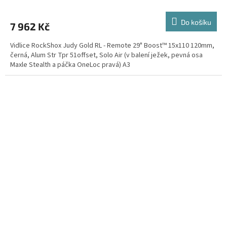
M
Do košíku
7 962 Kč
A
Vidlice RockShox Judy Gold RL - Remote 29" Boost™ 15x110 120mm,
černá, Alum Str Tpr 51offset, Solo Air (v balení ježek, pevná osa
Maxle Stealth a páčka OneLoc pravá) A3