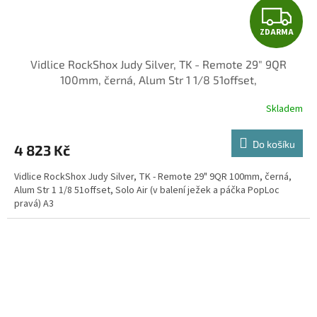
Z
ZDARMA
D
Vidlice RockShox Judy Silver, TK - Remote 29" 9QR
A
100mm, černá, Alum Str 1 1/8 51offset,
R
Skladem
M
Do košíku
4 823 Kč
A
Vidlice RockShox Judy Silver, TK - Remote 29" 9QR 100mm, černá,
Alum Str 1 1/8 51offset, Solo Air (v balení ježek a páčka PopLoc
pravá) A3