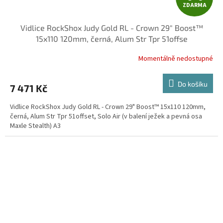
ZDARMA
D
Vidlice RockShox Judy Gold RL - Crown 29" Boost™
A
15x110 120mm, černá, Alum Str Tpr 51offse
R
Momentálně nedostupné
M
Do košíku
7 471 Kč
A
Vidlice RockShox Judy Gold RL - Crown 29" Boost™ 15x110 120mm,
černá, Alum Str Tpr 51offset, Solo Air (v balení ježek a pevná osa
Maxle Stealth) A3