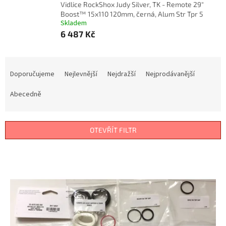
Vidlice RockShox Judy Silver, TK - Remote 29"
Boost™ 15x110 120mm, černá, Alum Str Tpr 5
Skladem
6 487 Kč
Ř
a
Doporučujeme
Nejlevnější
Nejdražší
Nejprodávanější
z
e
Abecedně
n
í
p
OTEVŘÍT FILTR
r
o
V
d
ý
u
p
k
i
t
s
ů
p
r