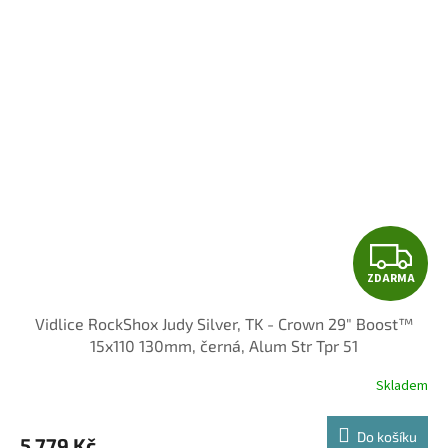
Z
ZDARMA
D
Vidlice RockShox Judy Silver, TK - Crown 29" Boost™
A
15x110 130mm, černá, Alum Str Tpr 51
R
Skladem
M
Do košíku
5 779 Kč