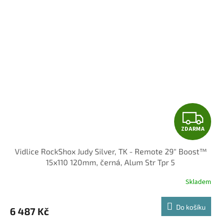
Z
ZDARMA
D
Vidlice RockShox Judy Silver, TK - Remote 29" Boost™
A
15x110 120mm, černá, Alum Str Tpr 5
R
Skladem
M
Do košíku
6 487 Kč