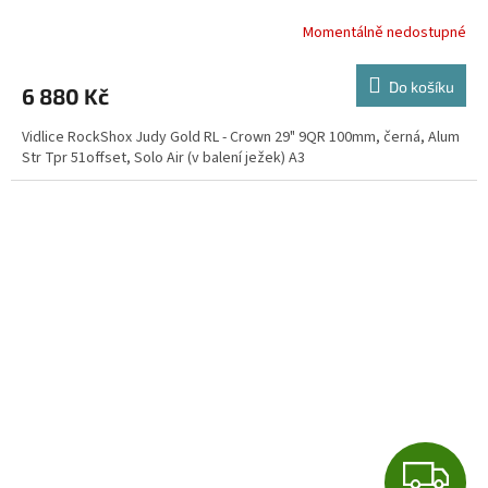
R
Momentálně nedostupné
M
Do košíku
6 880 Kč
A
Vidlice RockShox Judy Gold RL - Crown 29" 9QR 100mm, černá, Alum
Str Tpr 51offset, Solo Air (v balení ježek) A3
Z