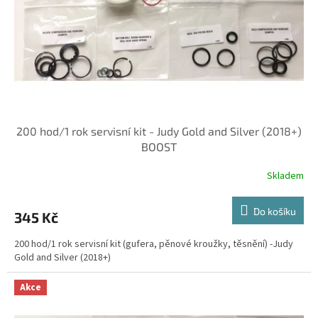
o
d
u
k
t
ů
200 hod/1 rok servisní kit - Judy Gold and Silver (2018+)
BOOST
Skladem
Do košíku
345 Kč
200 hod/1 rok servisní kit (gufera, pěnové kroužky, těsnění) -Judy
Gold and Silver (2018+)
Akce