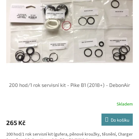
200 hod/1 rok servisní kit - Pike B1 (2018+) - DebonAir
Skladem
Do košíku
265 Kč
200 hod/1 rok servisní kit (gufera, pěnové kroužky, těsnění, Charger