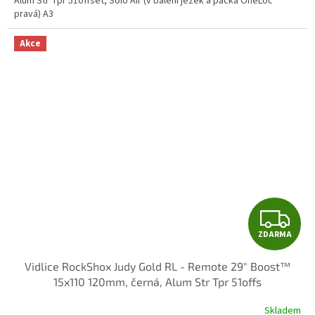
Alum Str Tpr 51offset, Solo Air (v balení ježek a páčka OneLoc
pravá) A3
Akce
Z
ZDARMA
D
Vidlice RockShox Judy Gold RL - Remote 29" Boost™
A
15x110 120mm, černá, Alum Str Tpr 51offs
R
Skladem