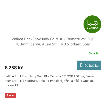
Z
ZDARMA
D
Vidlice RockShox Judy Gold RL - Remote 29" 9QR
A
100mm, černá, Alum Str 1 1/8 51offset, Solo
R
Skladem
M
Do košíku
8 258 Kč
A
Vidlice RockShox Judy Gold RL - Remote 29" 9QR 100mm, černá,
Alum Str 1 1/8 51offset, Solo Air (v balení ježek a páčka OneLoc
pravá) A3
Akce