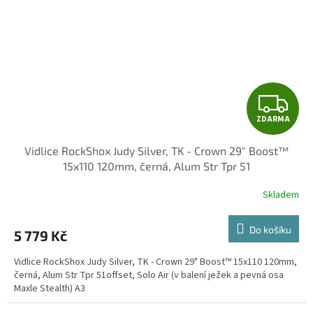
Z
ZDARMA
D
Vidlice RockShox Judy Silver, TK - Crown 29" Boost™
A
15x110 120mm, černá, Alum Str Tpr 51
R
Skladem
M
Do košíku
5 779 Kč
A
Vidlice RockShox Judy Silver, TK - Crown 29" Boost™ 15x110 120mm,
černá, Alum Str Tpr 51offset, Solo Air (v balení ježek a pevná osa
Maxle Stealth) A3