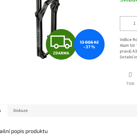
cena:
Z
Vidlice 
13 806 Kč
Alum Str 
–37 %
pravá) A3
ZDARMA
D
Detailní 
A
TISK
R
s
Diskuze
M
ailní popis produktu