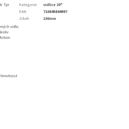
tr Tpr
Kategorie
:
vidlice 29"
EAN
:
710845844997
Zdvih
:
100mm
ných vidlic
koliv
Motion
u hmotnost