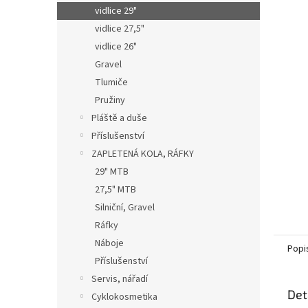
n
vidlice 29"
e
vidlice 27,5"
l
vidlice 26"
Gravel
Tlumiče
Pružiny
Pláště a duše
Příslušenství
ZAPLETENÁ KOLA, RÁFKY
29" MTB
27,5" MTB
Silniční, Gravel
Ráfky
Náboje
Popi
Příslušenství
Servis, nářadí
Det
Cyklokosmetika