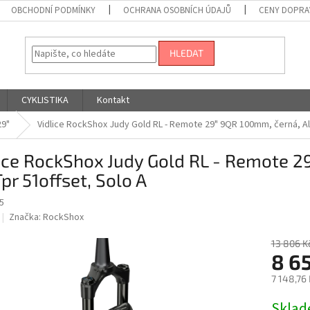
OBCHODNÍ PODMÍNKY
OCHRANA OSOBNÍCH ÚDAJŮ
CENY DOPRA
HLEDAT
CYKLISTIKA
Kontakt
29"
Vidlice RockShox Judy Gold RL - Remote 29" 9QR 100mm, černá, Al
ice RockShox Judy Gold RL - Remote 
Tpr 51offset, Solo A
5
Značka:
RockShox
13 806 K
8 6
7 148,76
Měrná
Skla