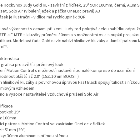
A
ce RockShox Judy Gold RL - zavírání z řídítek, 29" 9QR 100mm, černá, Alum S
set, Solo Air (v balení ježek a páčka OneLoc pravá) A3
zek je ilustrační - vidlice má rychloupínák 9QR
iová výkonnost s cenami při zemi. Judy teď pokrývá celou nabídku odpruže
MTB a E-MTB s kluzáky průměru 30mm a s možnostmi os a sloupků pro jakou
fikaci. Modelová řada Gold navíc nabízí hliníkové kluzáky a tlumící patronu 
rol™.
akteristika
 grafika pro svěží a prémiový look
ení Motion Control s možností nastavění pomalé komprese do uzamčení
hodnost plášťů až 2.8" (15x110mm BOOST)
 hliníkové kluzáky s povrchovou úpravou Fast Black spojují tuhost a nízko
émiovým vzhledem
no a vysoce nastavitelné vzduchové pružení Solo Air
ifikace
ost kol: 29“
h: 100mm
cí patrona: Motion Control se zavíráním OneLoc z řídítek
et: 51mm (29“)
áky: 30mm aluminum s přímou stěnou