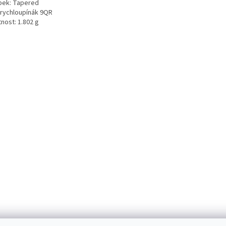
pek: Tapered
 rychloupínák 9QR
nost: 1.802 g