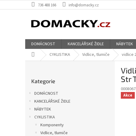
Přejít
736 488 166
info@domacky.cz
na
obsah
DOMÁCNOST
KANCELÁŘSKÉ ŽIDLE
NÁBYTEK
Domů
CYKLISTIKA
Vidlice, tlumiče
vidlice 
P
Vidl
o
Přeskočit
s
Str 
Kategorie
kategorie
t
0008067
r
DOMÁCNOST
Akce
a
KANCELÁŘSKÉ ŽIDLE
n
NÁBYTEK
n
í
CYKLISTIKA
p
Komponenty
a
Vidlice, tlumiče