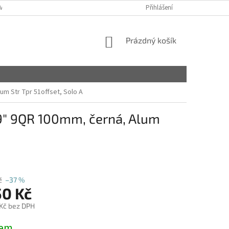
VY
Přihlášení
NÁKUPNÍ
Prázdný košík
KOŠÍK
um Str Tpr 51offset, Solo A
29" 9QR 100mm, černá, Alum
č
–37 %
50 Kč
 Kč bez DPH
dem