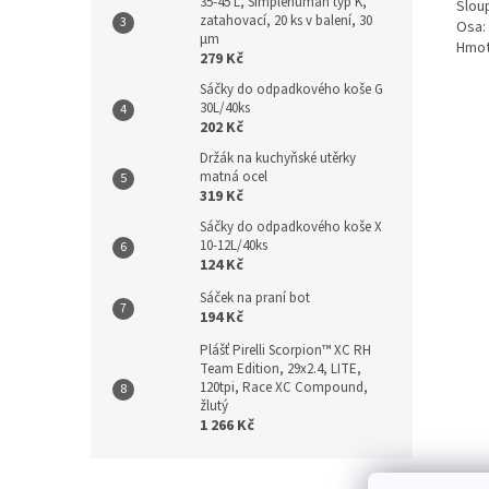
35-45 L, Simplehuman typ K,
Slou
zatahovací, 20 ks v balení, 30
Osa:
µm
Hmot
279 Kč
Sáčky do odpadkového koše G
30L/40ks
202 Kč
Držák na kuchyňské utěrky
matná ocel
319 Kč
Sáčky do odpadkového koše X
10-12L/40ks
124 Kč
Sáček na praní bot
194 Kč
Plášť Pirelli Scorpion™ XC RH
Team Edition, 29x2.4, LITE,
120tpi, Race XC Compound,
žlutý
1 266 Kč
Z