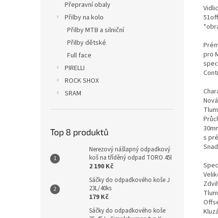
Přepravní obaly
Vidli
Přilby na kolo
51off
*obrá
Přilby MTB a silniční
Přilby dětské
Prém
pro 
Full face
speci
PIRELLI
Cont
ROCK SHOX
Char
SRAM
Nová
Tlum
Průc
30mm
Top 8 produktů
s pr
Snad
Nerezový nášlapný odpadkový
koš na tříděný odpad TORO 45l
Spec
2 190 Kč
Velik
Sáčky do odpadkového koše J
Zdvi
23L/40ks
Tlumí
179 Kč
Offs
Sáčky do odpadkového koše
Kluz