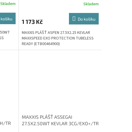
Skladem
Skladem
 košíku
Do košíku
1 173 Kč
.50WT
MAXXIS PLÁŠŤ ASPEN 27.5X2.25 KEVLAR
SS
MAXXSPEED EXO PROTECTION TUBELESS
READY (ETB00464900)
MAXXIS PLÁŠŤ ASSEGAI
DH/TR
27.5X2.50WT KEVLAR 3CG/EXO+/TR