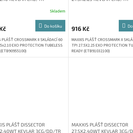
Skladem
Do košíku
Do
Kč
916 Kč
S PLÁŠŤ CROSSMARK II SKLÁDACÍ 60
MAXXIS PLÁŠŤ CROSSMARK II SKLÁ
7.5x2.10 EXO PROTECTION TUBELESS
TPI 27.5X2.25 EXO PROTECTION T
 (ETB90955100)
READY (ETB91032100)
IS PLÁŠŤ DISSECTOR
MAXXIS PLÁŠŤ DISSECTOR
X2.40WT KEVLAR 3CG/DD/TR
27.5X2.40WT KEVLAR 3CG/