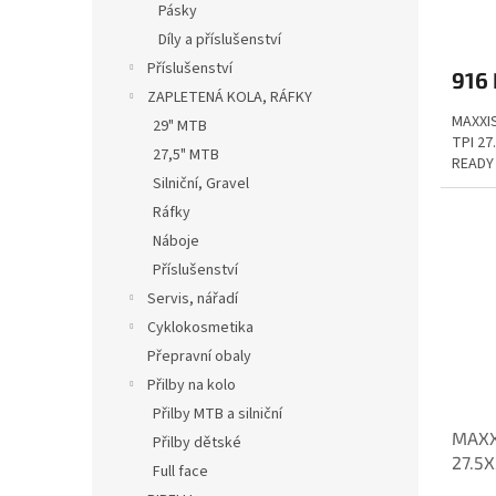
Pásky
Díly a příslušenství
Příslušenství
916 
ZAPLETENÁ KOLA, RÁFKY
MAXXI
29" MTB
TPI 2
27,5" MTB
READY
Silniční, Gravel
Ráfky
Náboje
Příslušenství
Servis, nářadí
Cyklokosmetika
Přepravní obaly
Přilby na kolo
Přilby MTB a silniční
MAXX
Přilby dětské
27.5
Full face