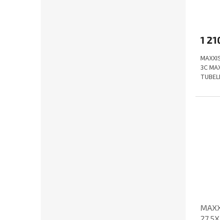
1 21
MAXXIS
3C MA
TUBEL
MAXX
27.5