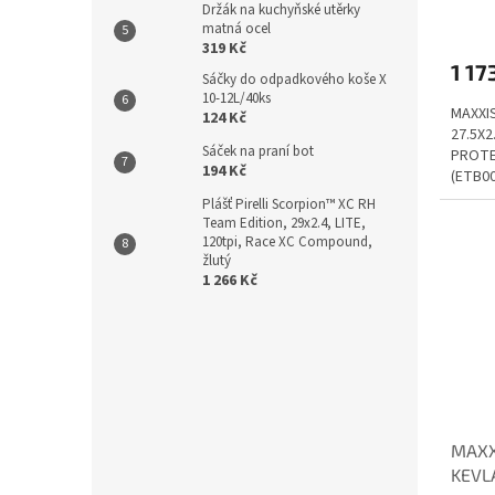
Držák na kuchyňské utěrky
matná ocel
319 Kč
1 17
Sáčky do odpadkového koše X
10-12L/40ks
MAXXIS
124 Kč
27.5X2
Sáček na praní bot
PROTE
194 Kč
(ETB0
Plášť Pirelli Scorpion™ XC RH
Team Edition, 29x2.4, LITE,
120tpi, Race XC Compound,
žlutý
1 266 Kč
MAXX
KEVL