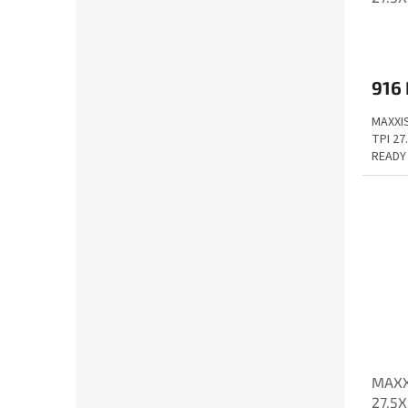
916 
MAXXI
TPI 2
READY
MAXX
27.5