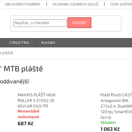
OBCHODNÍ PODMÍNKY
OCHRANA OSOBNÍCH ÚDAJŮ
CENY DOPRA
HLEDAT
CYKLISTIKA
Kontakt
B pláště
" MTB pláště
odávanější
MAXXIS PLÁŠŤ HIGH
Plášť Pirelli CAST
ROLLER II 27.5X2.30
Antagonist DW,
KEVLAR EXO/TR
27.5x2.4, DualWA
Momentálně
120 tpi, SmartEV
nedostupné
černý
Skladem
687 Kč
1 063 Kč