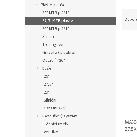
n
Pláště a duše
e
Ř
29" MTB pláště
l
a
Dopor
27,5" MTB pláště
z
26" MTB pláště
e
Silniční
n
Trekingové
í
p
Gravel a Cyklokros
V
r
Ostatní <26"
ý
o
Duše
p
d
i
26"
u
s
27,5"
k
p
29"
t
r
ů
Silniční
o
Ostatní <26"
d
u
Bezdušový systém
MAXX
k
Těsnící tmely
27.5
t
Ventilky
ů