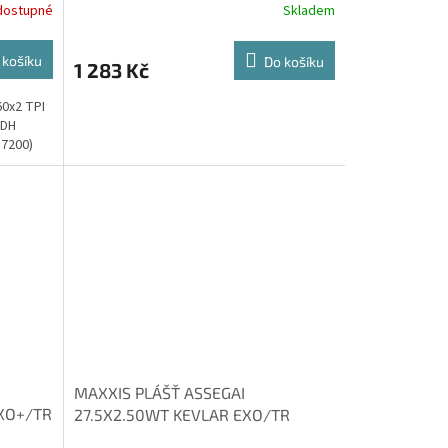
dostupné
Skladem
 košíku
Do košíku
1 283 Kč
0x2 TPI
 DH
7200)
MAXXIS PLÁŠŤ ASSEGAI
EXO+/TR
27.5X2.50WT KEVLAR EXO/TR