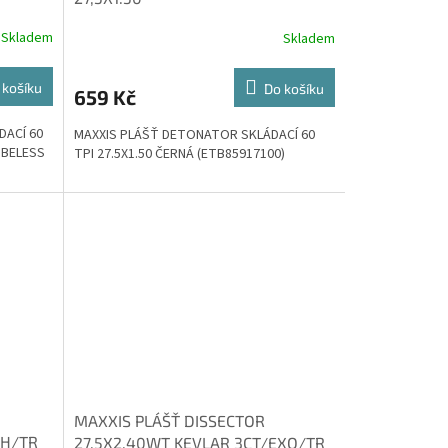
Skladem
Skladem
 košíku
Do košíku
659 Kč
DACÍ 60
MAXXIS PLÁŠŤ DETONATOR SKLÁDACÍ 60
UBELESS
TPI 27.5X1.50 ČERNÁ (ETB85917100)
MAXXIS PLÁŠŤ DISSECTOR
DH/TR
27.5X2.40WT KEVLAR 3CT/EXO/TR