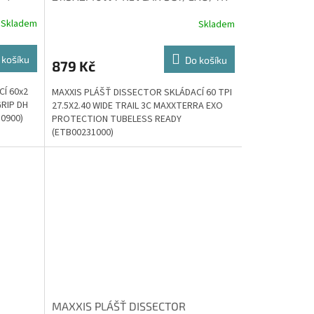
Skladem
Skladem
 košíku
Do košíku
879 Kč
Í 60x2
MAXXIS PLÁŠŤ DISSECTOR SKLÁDACÍ 60 TPI
GRIP DH
27.5X2.40 WIDE TRAIL 3C MAXXTERRA EXO
0900)
PROTECTION TUBELESS READY
(ETB00231000)
MAXXIS PLÁŠŤ DISSECTOR