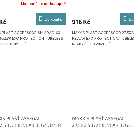
Momentálně nedostupné
Do košíku
Do
Kč
916 Kč
S PLÁŠŤ AGGRESSOR SKLÁDACÍ 60
MAXXIS PLÁŠŤ AGGRESSOR 27.5X2
7.5x2.30 EXO PROTECTION TUBELESS
KEVLAR EXO PROTECTION/TUBELE
 (ETB91009100)
READY (ETB85984000)
IS PLÁŠŤ ASSEGAI
MAXXIS PLÁŠŤ ASSEGAI
X2.50WT KEVLAR 3CG/DD/TR
27.5X2.50WT KEVLAR 3CG/