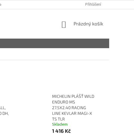
VY
Přihlášení
NÁKUPNÍ
Prázdný košík
KOŠÍK
MICHELIN PLÁŠŤ WILD
ENDURO MS
LL,
27.5X2.40 RACING
O DH,
LINE KEVLAR MAGI-X
TS TLR
Skladem
1 416 Kč