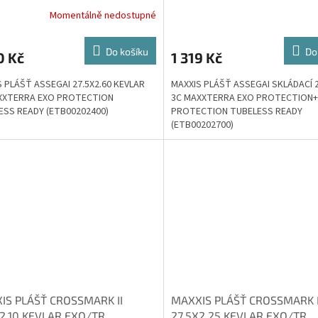
Momentálně nedostupné
Do košíku
Do
0 Kč
1 319 Kč
 PLÁŠŤ ASSEGAI 27.5X2.60 KEVLAR
MAXXIS PLÁŠŤ ASSEGAI SKLÁDACÍ 2
XXTERRA EXO PROTECTION
3C MAXXTERRA EXO PROTECTION+
ESS READY (ETB00202400)
PROTECTION TUBELESS READY
(ETB00202700)
IS PLÁŠŤ CROSSMARK II
MAXXIS PLÁŠŤ CROSSMARK I
X2.10 KEVLAR EXO/TR
27.5X2.25 KEVLAR EXO/TR