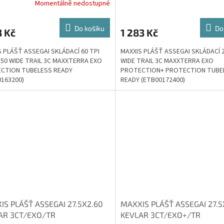
Momentálně nedostupné
Do košíku
Do
3 Kč
1 283 Kč
 PLÁŠŤ ASSEGAI SKLÁDACÍ 60 TPI
MAXXIS PLÁŠŤ ASSEGAI SKLÁDACÍ 2
.50 WIDE TRAIL 3C MAXXTERRA EXO
WIDE TRAIL 3C MAXXTERRA EXO
CTION TUBELESS READY
PROTECTION+ PROTECTION TUBE
0163200)
READY (ETB00172400)
IS PLÁŠŤ ASSEGAI 27.5X2.60
MAXXIS PLÁŠŤ ASSEGAI 27.5
AR 3CT/EXO/TR
KEVLAR 3CT/EXO+/TR