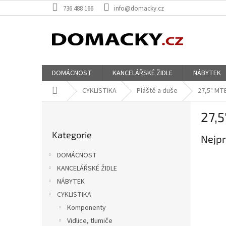
Přejít
736 488 166
info@domacky.cz
na
obsah
DOMÁCNOST
KANCELÁŘSKÉ ŽIDLE
NÁBYTEK
Domů
CYKLISTIKA
Pláště a duše
27,5" MT
P
27,5
o
Přeskočit
s
Kategorie
kategorie
Nejpr
t
r
DOMÁCNOST
a
KANCELÁŘSKÉ ŽIDLE
n
NÁBYTEK
n
í
CYKLISTIKA
p
Komponenty
a
Vidlice, tlumiče