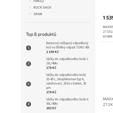
PIRELLI
ROCK SHOX
SRAM
1 53
MAXXIS
27.5X2
Top 8 produktů
DOWN 
Nerezový nášlapný odpadkový
koš na tříděný odpad TORO 45l
2 190 Kč
Sáčky do odpadkového koše J
23L/40ks
179 Kč
Sáčky do odpadkového koše
35-45 L, Simplehuman typ K,
zatahovací, 20 ks v balení, 30
µm
279 Kč
MAXX
Sáčky do odpadkového koše G
30L/40ks
27.5
202 Kč