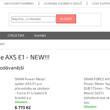
OBCHODNÍ PODMÍNKY
OCHRANA OSOBNÍCH ÚDAJŮ
CENY DOPRA
HLEDAT
CYKLISTIKA
Kontakt
W!!!
e AXS E1 - NEW!!!
odávanější
SRAM Power Meter
SRAM FORCE AXS
spider AXS E1 pro
Power Meter Spi
převodníky se závitem
DUB 175mm - Th
- Force E1 (v balení 8
Mount 5037z
šroubů a p
(středová osa ne
Skladem
sou
Skladem
6 773 Kč