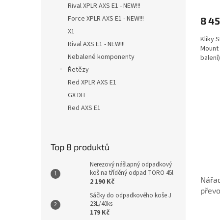
Rival XPLR AXS E1 - NEW!!!
Force XPLR AXS E1 - NEW!!!
8 45
X1
Kliky 
Rival AXS E1 - NEW!!!
Mount 
Nebalené komponenty
balení)
Řetězy
Red XPLR AXS E1
GX DH
Red AXS E1
Top 8 produktů
Nerezový nášlapný odpadkový
koš na tříděný odpad TORO 45l
Nářa
2 190 Kč
převo
Sáčky do odpadkového koše J
pojis
23L/40ks
179 Kč