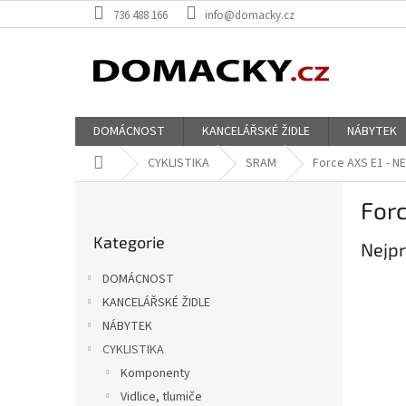
Přejít
736 488 166
info@domacky.cz
na
obsah
DOMÁCNOST
KANCELÁŘSKÉ ŽIDLE
NÁBYTEK
Domů
CYKLISTIKA
SRAM
Force AXS E1 - NE
P
Forc
o
Přeskočit
s
Kategorie
kategorie
Nejpr
t
r
DOMÁCNOST
a
KANCELÁŘSKÉ ŽIDLE
n
NÁBYTEK
n
í
CYKLISTIKA
p
Komponenty
a
Vidlice, tlumiče