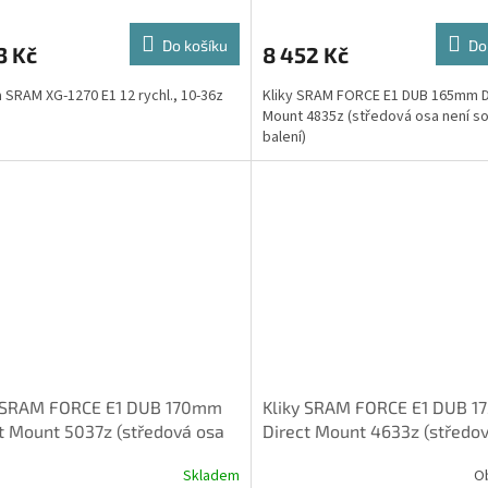
Do košíku
Do
3 Kč
8 452 Kč
 SRAM XG-1270 E1 12 rychl., 10-36z
Kliky SRAM FORCE E1 DUB 165mm D
Mount 4835z (středová osa není so
balení)
y SRAM FORCE E1 DUB 170mm
Kliky SRAM FORCE E1 DUB 
t Mount 5037z (středová osa
Direct Mount 4633z (středo
součástí balení)
není součástí balení)
Skladem
O