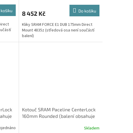
 košíku
Do košíku
8 452 Kč
irect
Kliky SRAM FORCE E1 DUB 175mm Direct
učástí
Mount 4835z (středová osa není součástí
balení)
erLock
Kotouč SRAM Paceline CenterLock
ahuje
160mm Rounded (balení obsahuje
lockring s vnitřním zámkem)
bjednáno
Skladem