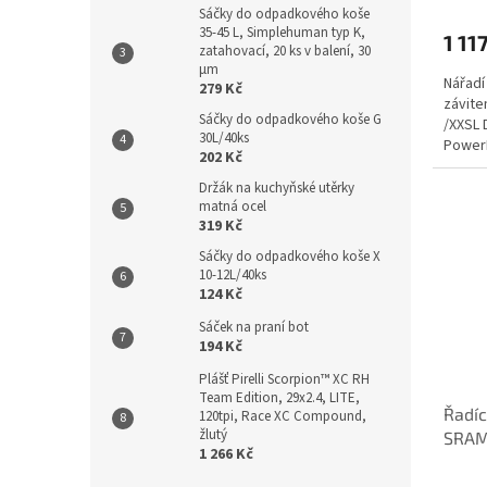
Sáčky do odpadkového koše
35-45 L, Simplehuman typ K,
1 11
zatahovací, 20 ks v balení, 30
µm
Nářadí
279 Kč
závite
Sáčky do odpadkového koše G
/XXSL 
30L/40ks
PowerM
202 Kč
Držák na kuchyňské utěrky
matná ocel
319 Kč
Sáčky do odpadkového koše X
10-12L/40ks
124 Kč
Sáček na praní bot
194 Kč
Plášť Pirelli Scorpion™ XC RH
Team Edition, 29x2.4, LITE,
Řadíc
120tpi, Race XC Compound,
žlutý
SRAM
1 266 Kč
conne