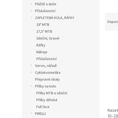
n
Pláště a duše
e
Příslušenství
l
Ř
ZAPLETENÁ KOLA, RÁFKY
a
Dopor
29" MTB
z
27,5" MTB
e
n
Silniční, Gravel
í
Ráfky
p
Náboje
V
r
ý
Příslušenství
o
p
Servis, nářadí
d
i
Cyklokosmetika
u
s
k
Přepravní obaly
p
t
Přilby na kolo
r
ů
o
Přilby MTB a silniční
d
Přilby dětské
u
Full face
Kazet
k
PIRELLI
10-2
t