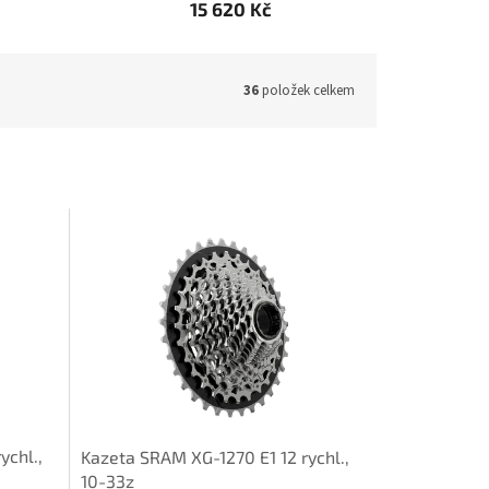
15 620 Kč
36
položek celkem
ychl.,
Kazeta SRAM XG-1270 E1 12 rychl.,
10-33z