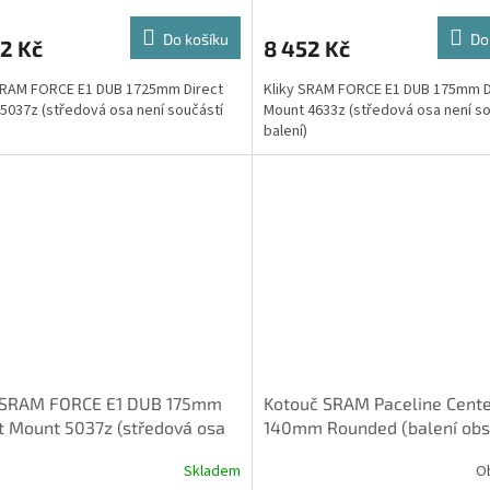
Do košíku
Do
2 Kč
8 452 Kč
SRAM FORCE E1 DUB 1725mm Direct
Kliky SRAM FORCE E1 DUB 175mm D
5037z (středová osa není součástí
Mount 4633z (středová osa není so
balení)
y SRAM FORCE E1 DUB 175mm
Kotouč SRAM Paceline Cent
t Mount 5037z (středová osa
140mm Rounded (balení obs
součástí balení)
lockring s vnitřním zámkem)
Skladem
O