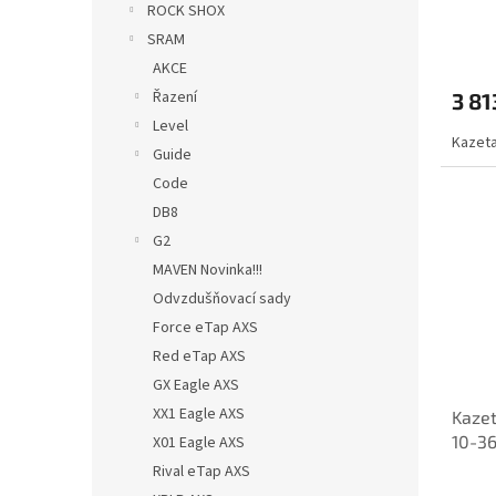
ROCK SHOX
ů
SRAM
AKCE
Řazení
3 81
Level
Kazeta
Guide
Code
DB8
G2
MAVEN Novinka!!!
Odvzdušňovací sady
Force eTap AXS
Red eTap AXS
GX Eagle AXS
XX1 Eagle AXS
Kazet
10-3
X01 Eagle AXS
Rival eTap AXS