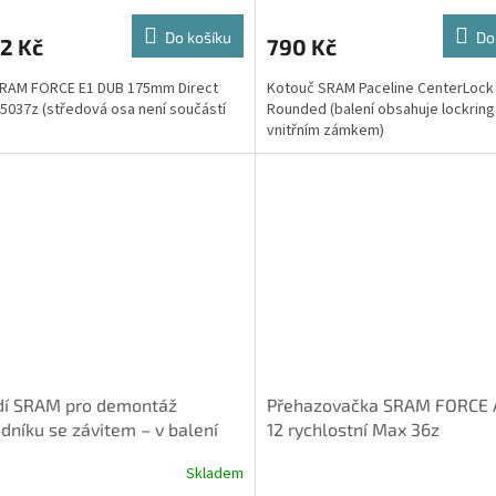
Do košíku
Do
2 Kč
790 Kč
SRAM FORCE E1 DUB 175mm Direct
Kotouč SRAM Paceline CenterLoc
5037z (středová osa není součástí
Rounded (balení obsahuje lockring
vnitřním zámkem)
dí SRAM pro demontáž
Přehazovačka SRAM FORCE 
dníku se závitem – v balení
12 rychlostní Max 36z
tný pin (pro XX D1 /XXSL D1
Skladem