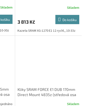
Skladem
Skladem
 košíku
Do košíku
3 813 Kč
 10-30z
Kazeta SRAM XG-1270 E1 12 rychl., 10-33z
165mm
Kliky SRAM FORCE E1 DUB 170mm
vá osa
Direct Mount 4835z (středová osa
není součástí balení)
bjednáno
Skladem