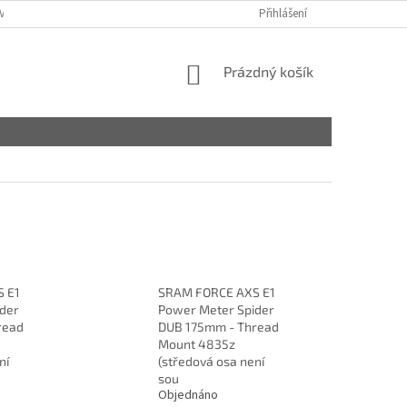
VY
Přihlášení
NÁKUPNÍ
Prázdný košík
KOŠÍK
 E1
SRAM FORCE AXS E1
der
Power Meter Spider
read
DUB 175mm - Thread
Mount 4835z
ní
(středová osa není
sou
Objednáno