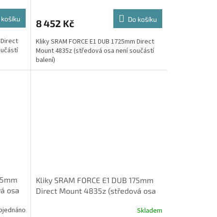
 košíku
Do košíku
8 452 Kč
Direct
Kliky SRAM FORCE E1 DUB 1725mm Direct
učástí
Mount 4835z (středová osa není součástí
balení)
175mm
Kliky SRAM FORCE E1 DUB 175mm
vá osa
Direct Mount 4835z (středová osa
není součástí balení)
bjednáno
Skladem