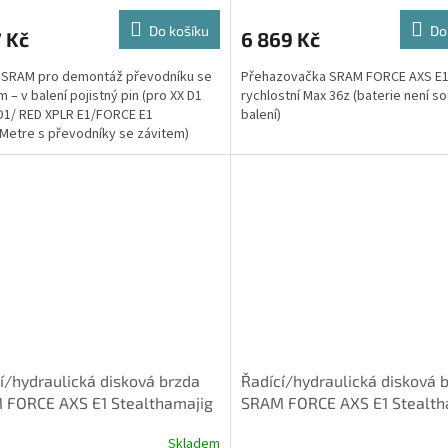
Do košíku
Do
7 Kč
6 869 Kč
 SRAM pro demontáž převodníku se
Přehazovačka SRAM FORCE AXS E1
m – v balení pojistný pin (pro XX D1
rychlostní Max 36z (baterie není so
D1/ RED XPLR E1/FORCE E1
balení)
etre s převodníky se závitem)
í/hydraulická disková brzda
Řadící/hydraulická disková 
 FORCE AXS E1 Stealthamajig
SRAM FORCE AXS E1 Stealth
cted, přední brzdová
connected, zadní brzdová/
Skladem