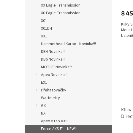
XX Eagle Transmission
8 45
X0 Eagle Transmission
X01
Kliky 
X01DH
Mount 
balení)
XX1
Hammerhead Karoo - Novinka!!!
DB4 Novinka!!!
DB6 Novinka!!!
MOTIVE Novinka!!!
Apex Novinka!!!
EX1
Přehazovačky
Wattmetry
GX
Klik
NX
Direc
Apex eTap AXS
není 
Force AXS E1 - NEW!!!