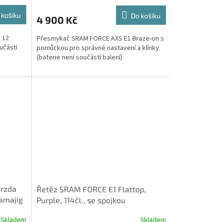
 košíku
Do košíku
4 900 Kč
 12
Přesmykač SRAM FORCE AXS E1 Braze-on s
učástí
pomůckou pro správné nastavení a klínky
(baterie není součástí balení)
brzda
Řetěz SRAM FORCE E1 Flattop,
amajig
Purple, 114čl., se spojkou
PowerLock - 12/13 rychlostní
Skladem
Skladem