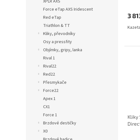
XPLR AXS
Force eTap AXS Iridescent
3 81
Red eTap
Triathlon & TT
Kazeta
Kliky, převodníky
Osy a pressfity
Objímky, gripy, lanka
Rival 1
Rival22
Red22
Přesmykače
Force22
Apex 1
CX1
Force 1
Klik
Brzdové destičky
Direc
není 
X0
Brzdové hadice