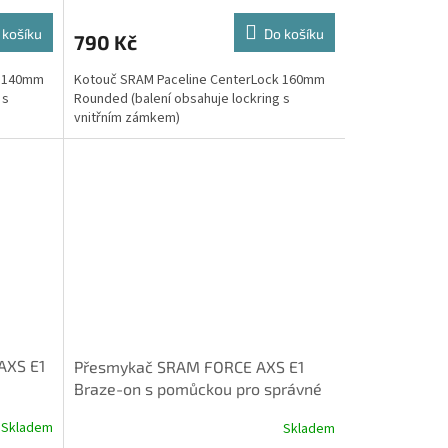
 košíku
Do košíku
790 Kč
k 140mm
Kotouč SRAM Paceline CenterLock 160mm
 s
Rounded (balení obsahuje lockring s
vnitřním zámkem)
AXS E1
Přesmykač SRAM FORCE AXS E1
Braze-on s pomůckou pro správné
nastavení a klínky (baterie ne
Skladem
Skladem