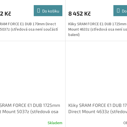
Do košíku
Do
2 Kč
8 452 Kč
SRAM FORCE E1 DUB 170mm Direct
Kliky SRAM FORCE E1 DUB 1725mm 
5037z (středová osa není součástí
Mount 4633z (středová osa není so
balení)
y SRAM FORCE E1 DUB 1725mm
Kliky SRAM FORCE E1 DUB 
t Mount 5037z (středová osa
Direct Mount 4633z (středo
součástí balení)
není součástí balení)
Skladem
O