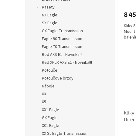
Kazety
8 45
NX Eagle
SX Eagle
Kliky 
GX Eagle Transmission
Mount 
balení)
Eagle 90 Transmission
Eagle 70 Transmission
Red AXS E1 - Novinka!!!
Red XPLR AXS E1 - Novinka!!!
Kotouče
Kotoučové brzdy
Náboje
XX
X5
XX1 Eagle
Klik
GX Eagle
Direc
X01 Eagle
není 
XX SL Eagle Transmission