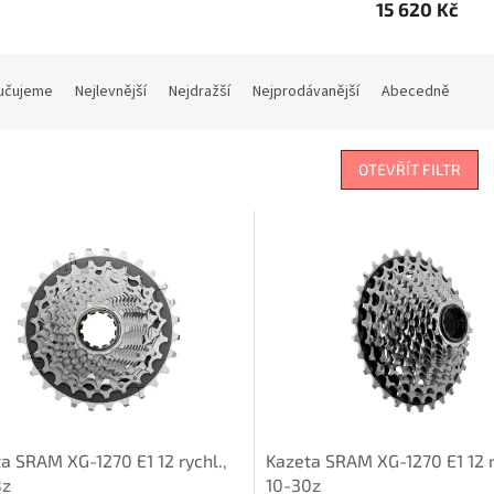
15 620 Kč
učujeme
Nejlevnější
Nejdražší
Nejprodávanější
Abecedně
OTEVŘÍT FILTR
a SRAM XG-1270 E1 12 rychl.,
Kazeta SRAM XG-1270 E1 12 r
8z
10-30z