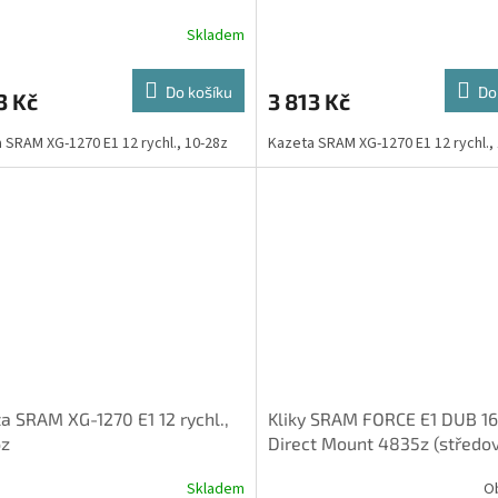
Skladem
Do košíku
Do
3 Kč
3 813 Kč
 SRAM XG-1270 E1 12 rychl., 10-28z
Kazeta SRAM XG-1270 E1 12 rychl.,
a SRAM XG-1270 E1 12 rychl.,
Kliky SRAM FORCE E1 DUB 
6z
Direct Mount 4835z (středo
není součástí balení)
Skladem
O