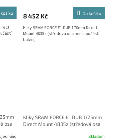
 košíku
Do košíku
8 452 Kč
irect
Kliky SRAM FORCE E1 DUB 170mm Direct
učástí
Mount 4835z (středová osa není součástí
balení)
1725mm
Kliky SRAM FORCE E1 DUB 1725mm
vá osa
Direct Mount 4835z (středová osa
není součástí balení)
bjednáno
Skladem