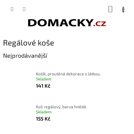
Přejít
NÁKUP
na
obsah
KOŠÍK
Regálové koše
Nejprodávanější
Košík, proutěná dekorace s látkou.
Skladem
141 Kč
Koš regálový, barva hnědá.
Skladem
155 Kč