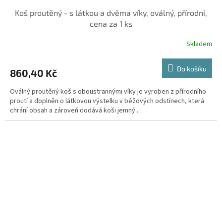
Koš proutěný - s látkou a dvěma víky, oválný, přírodní,
cena za 1 ks
Skladem
Do košíku
860,40 Kč
Oválný proutěný koš s oboustrannými víky je vyroben z přírodního
proutí a doplněn o látkovou výstelku v béžových odstínech, která
chrání obsah a zároveň dodává koši jemný...