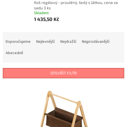
Koš regálový - proutěný, šedý s látkou, cena za
sadu 3 ks
Skladem
1 435,50 Kč
Ř
a
Doporučujeme
Nejlevnější
Nejdražší
Nejprodávanější
z
e
Abecedně
n
í
p
OTEVŘÍT FILTR
r
o
V
d
ý
u
p
k
i
t
s
ů
p
r