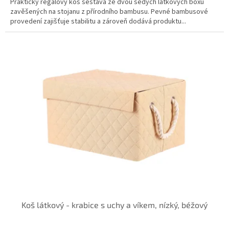
Praktický regálový koš sestává ze dvou šedých látkových boxů
zavěšených na stojanu z přírodního bambusu. Pevné bambusové
provedení zajišťuje stabilitu a zároveň dodává produktu...
Koš látkový - krabice s uchy a víkem, nízký, béžový