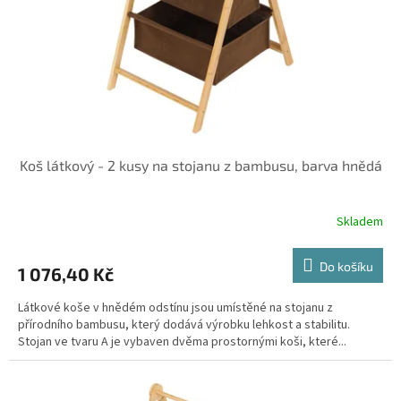
o
d
u
k
t
ů
Koš látkový - 2 kusy na stojanu z bambusu, barva hnědá
Skladem
Do košíku
1 076,40 Kč
Látkové koše v hnědém odstínu jsou umístěné na stojanu z
přírodního bambusu, který dodává výrobku lehkost a stabilitu.
Stojan ve tvaru A je vybaven dvěma prostornými koši, které...