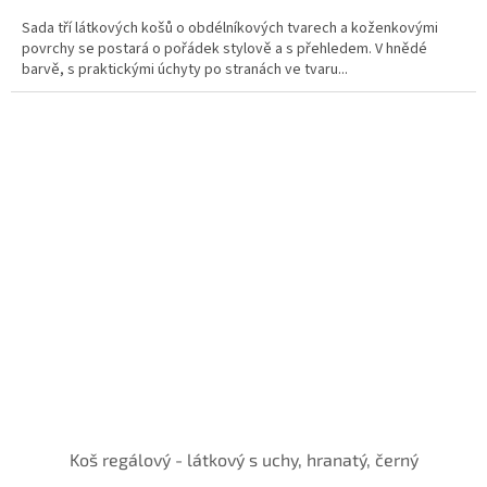
Sada tří látkových košů o obdélníkových tvarech a koženkovými
povrchy se postará o pořádek stylově a s přehledem. V hnědé
barvě, s praktickými úchyty po stranách ve tvaru...
Koš regálový - látkový s uchy, hranatý, černý