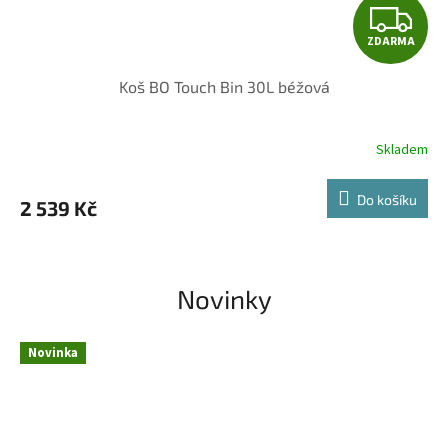
Z
ZDARMA
D
Koš BO Touch Bin 30L béžová
A
R
Skladem
M
Do košíku
2 539 Kč
A
Novinky
Novinka