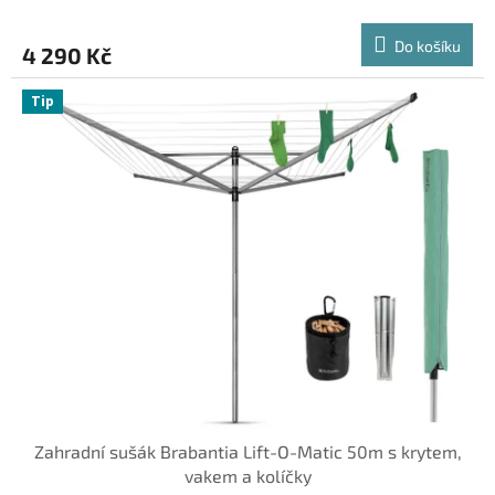
M
Do košíku
4 290 Kč
A
Tip
Zahradní sušák Brabantia Lift-O-Matic 50m s krytem,
vakem a kolíčky