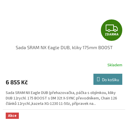
Z
ZDARMA
D
Sada SRAM NX Eagle DUB, kliky 175mm BOOST
A
R
Skladem
M
Do košíku
6 855 Kč
A
Sada SRAM NX Eagle DUB (přehazovačka, páčka s objímkou, kliky
DUB 12rychl. 175 BOOST s DM 32t X-SYNC převodníkem, Chain 126
článků 12rychl.,kazeta XG-1230 11-50z, přípravek na...
Akce