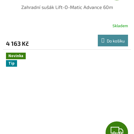
Zahradní sušák Lift-O-Matic Advance 60m
A
R
Skladem
M
Do košíku
4 163 Kč
A
Novinka
Tip
Z