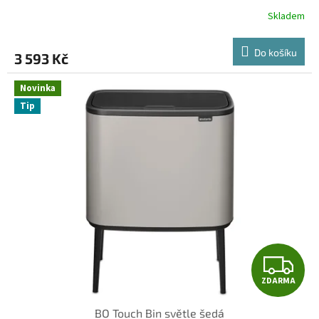
Skladem
Do košíku
3 593 Kč
Novinka
Tip
Z
ZDARMA
D
BO Touch Bin světle šedá