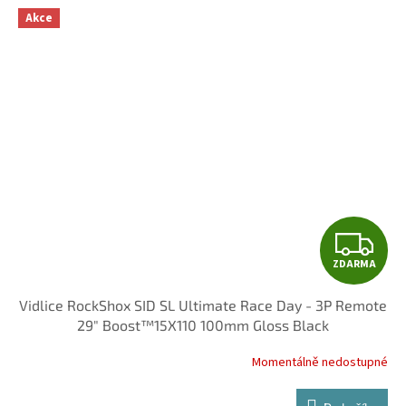
Akce
Z
ZDARMA
D
Vidlice RockShox SID SL Ultimate Race Day - 3P Remote
A
29" Boost™15X110 100mm Gloss Black
R
Momentálně nedostupné
M