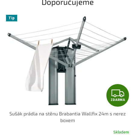
Doporučujeme
Tip
Z
ZDARMA
D
Sušák prádla na stěnu Brabantia Wallfix 24m s nerez
A
boxem
R
Skladem