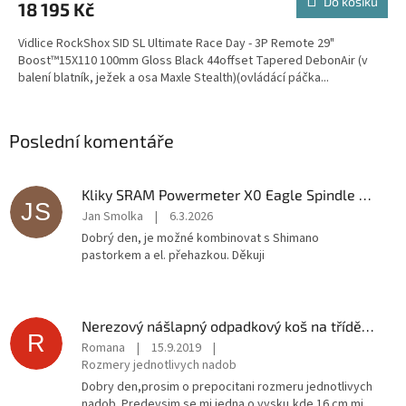
Do košíku
18 195 Kč
A
Vidlice RockShox SID SL Ultimate Race Day - 3P Remote 29"
Boost™15X110 100mm Gloss Black 44offset Tapered DebonAir (v
balení blatník, ježek a osa Maxle Stealth)(ovládácí páčka...
Poslední komentáře
Kliky SRAM Powermeter X0 Eagle Spindle Q174 CL55 DUB MTB Wide 175mm Black 2-guards 32z T-T
JS
Jan Smolka
|
6.3.2026
Dobrý den, je možné kombinovat s Shimano
pastorkem a el. přehazkou. Děkuji
Nerezový nášlapný odpadkový koš na tříděný odpad TORO 45l
R
Romana
|
15.9.2019
|
Rozmery jednotlivych nadob
Dobry den,prosim o prepocitani rozmeru jednotlivych
nadob. Predevsim se mi jedna o vysku,kde 16 cm mi