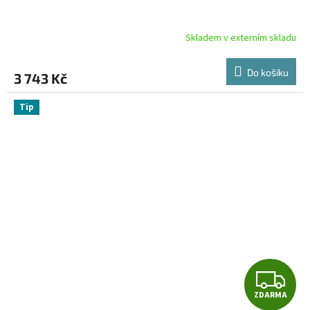
A
R
Skladem v externím skladu
M
Do košíku
3 743 Kč
A
Tip
Z
ZDARMA
D