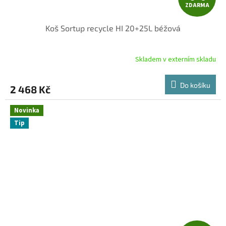
ZDARMA
D
Koš Sortup recycle HI 20+25L béžová
A
R
Skladem v externím skladu
M
Do košíku
2 468 Kč
A
Novinka
Tip