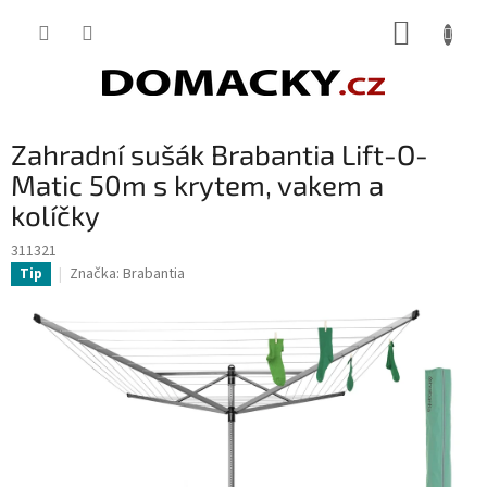
Přejít
NÁKUP
na
obsah
KOŠÍK
Zahradní sušák Brabantia Lift-O-
Matic 50m s krytem, vakem a
kolíčky
311321
Značka:
Brabantia
Tip