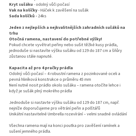
Kryt sušáku
- odolný vůči počasí
Vak na kolíčky
- Háček k zavěšení na sušák
Sada kolíčků -
24ks
Jeden z nejlepších a nejkvalitnějších zahradních sušáků na
trhu
Otočná ramena, nastavení do potřebné výšky!
Pokud chcete vyvětrat peřiny nebo sušit těžké kusy prádla,
jednoduše si nastavíte výšku sušáku od 129 do 187 cm a šňůry
zůstanou stále napnuté.
Kapacita až pro 4 pračky prádla
Odolný vůči počasí – 4 robustní ramena z pozinkované oceli a
pevná hliníková konstrukce o průměru 45 mm
Není nutné nosit prádlo okolo sušáku – ramena otočíte lehce i
když je sušák plný mokrého prádla
Jednoduše si nastavte výšku sušáku od 129 do 187 cm, např.
nejníže doporučujeme pro větrání peřin a polštářů
Unikátní nastavitelné Umbrella rozevírání – velmi snadné ovládání
Všechna ramena mají na konci poutka pro zavěšení ramínek a
sušení jemného prádla.