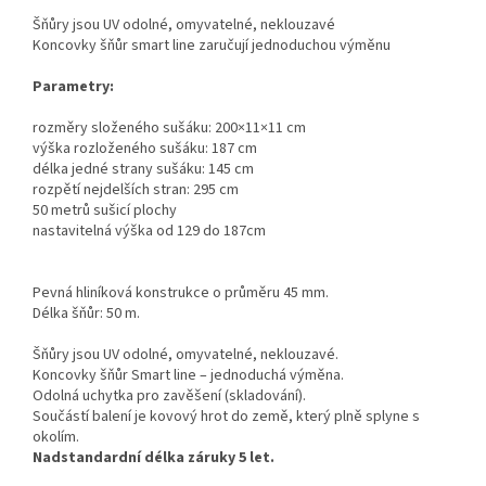
Šňůry jsou UV odolné, omyvatelné, neklouzavé
Koncovky šňůr smart line zaručují jednoduchou výměnu
Parametry:
rozměry složeného sušáku: 200×11×11 cm
výška rozloženého sušáku: 187 cm
délka jedné strany sušáku: 145 cm
rozpětí nejdelších stran: 295 cm
50 metrů sušicí plochy
nastavitelná výška od 129 do 187cm
Pevná hliníková konstrukce o průměru 45 mm.
Délka šňůr: 50 m.
Šňůry jsou UV odolné, omyvatelné, neklouzavé.
Koncovky šňůr Smart line – jednoduchá výměna.
Odolná uchytka pro zavěšení (skladování).
Součástí balení je kovový hrot do země, který plně splyne s
okolím.
Nadstandardní délka záruky 5 let.