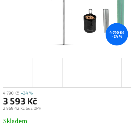
4 790 Kč
–24 %
4 790 Kč
–24 %
3 593 Kč
2 969,42 Kč bez DPH
Měrná
Skladem
cena: