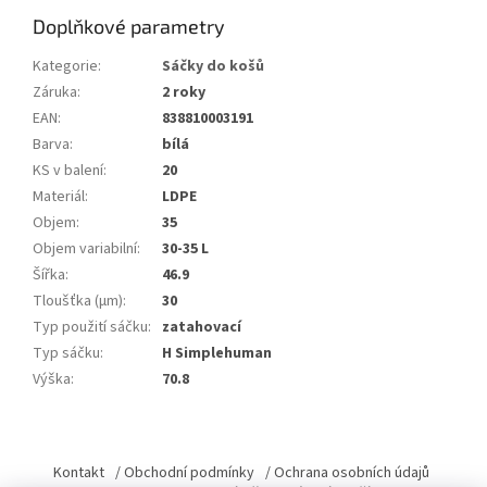
Doplňkové parametry
Kategorie
:
Sáčky do košů
Záruka
:
2 roky
EAN
:
838810003191
Barva
:
bílá
KS v balení
:
20
Materiál
:
LDPE
Objem
:
35
Objem variabilní
:
30-35 L
Šířka
:
46.9
Tloušťka (µm)
:
30
Typ použití sáčku
:
zatahovací
Typ sáčku
:
H Simplehuman
Výška
:
70.8
Z
á
Kontakt
/ Obchodní podmínky
/ Ochrana osobních údajů