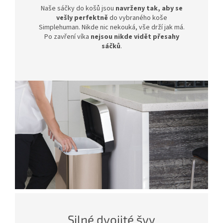
Naše sáčky do košů jsou
navrženy tak, aby se
vešly perfektně
do vybraného koše
Simplehuman. Nikde nic nekouká, vše drží jak má.
Po zavření víka
nejsou nikde vidět přesahy
sáčků
.
Silné dvojité švy