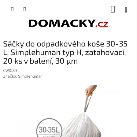
Přejít
NÁKUP
na
obsah
KOŠÍK
Sáčky do odpadkového koše 30-35
L, Simplehuman typ H, zatahovací,
20 ks v balení, 30 µm
CW0168
Značka:
Simplehuman