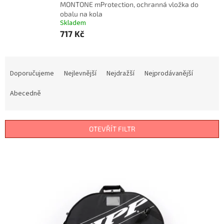
MONTONE mProtection, ochranná vložka do
obalu na kola
Skladem
717 Kč
Ř
a
Doporučujeme
Nejlevnější
Nejdražší
Nejprodávanější
z
e
Abecedně
n
í
p
OTEVŘÍT FILTR
r
o
V
d
ý
u
p
k
i
t
s
ů
p
r