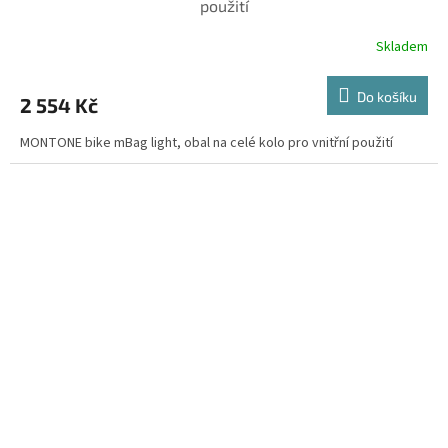
použití
Skladem
Do košíku
2 554 Kč
MONTONE bike mBag light, obal na celé kolo pro vnitřní použití