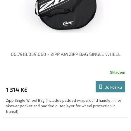
o
d
u
k
t
ů
00.7918.059.060 - ZIPP AM ZIPP BAG SINGLE WHEEL
Skladem
Do košíku
1 314 Kč
Zipp Single Wheel Bag (includes padded wraparound handle, inner
skewer pocket and padded outer layer for wheel protection in
transit)