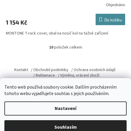
Objednáno
Do košíku
1 154 Kč
MONTONE T-rack cover, obal na nosič kol na tažné zařízení
10
položek celkem
O
v
l
Z
á
á
Kontakt
/ Obchodní podmínky
/ Ochrana osobních údajů
d
p
/ Reklamace
/ Výměna, vrácení zboží
a
a
c
t
Tento web používá soubory cookie. Dalším procházením
í
í
tohoto webu vyjadřujete souhlas s jejich používáním.
p
r
Vytvořil Shoptet
v
Nastavení
k
y
v
Copyright 2026
Domacky.cz
. Všechna práva vyhrazena.
Upravit
Souhlasím
ý
nastavení cookies