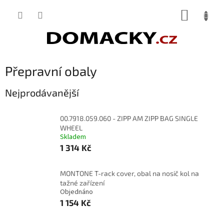
Přejít
NÁKUP
na
obsah
KOŠÍK
Přepravní obaly
Nejprodávanější
00.7918.059.060 - ZIPP AM ZIPP BAG SINGLE
WHEEL
Skladem
1 314 Kč
MONTONE T-rack cover, obal na nosič kol na
tažné zařízení
Objednáno
1 154 Kč