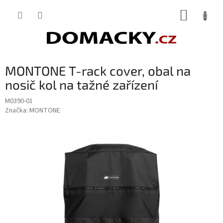
Přejít
NÁKUP
na
obsah
KOŠÍK
MONTONE T-rack cover, obal na
nosič kol na tažné zařízení
M0390-01
Značka:
MONTONE