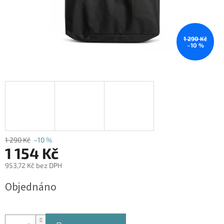
1 290 Kč
–10 %
1 290 Kč
–10 %
1 154 Kč
953,72 Kč bez DPH
Měrná
Objednáno
cena: