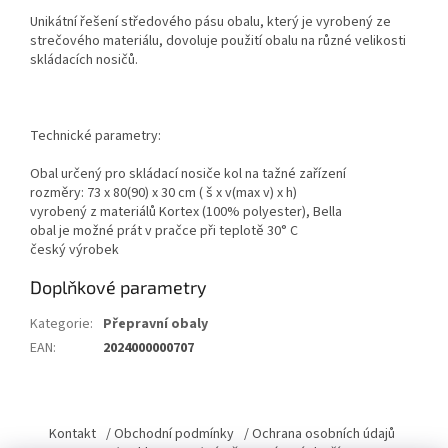
Unikátní řešení středového pásu obalu, který je vyrobený ze
strečového materiálu, dovoluje použití obalu na různé velikosti
skládacích nosičů.
Technické parametry:
Obal určený pro skládací nosiče kol na tažné zařízení
rozměry: 73 x 80(90) x 30 cm ( š x v(max v) x h)
vyrobený z materiálů Kortex (100% polyester), Bella
obal je možné prát v pračce při teplotě 30° C
český výrobek
Doplňkové parametry
Kategorie
:
Přepravní obaly
EAN
:
2024000000707
Z
á
Kontakt
/ Obchodní podmínky
/ Ochrana osobních údajů